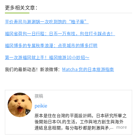
更多相关文章：
平价寿司与涮涮锅一次吃到饱的“柚子庵”
福冈省荷包一日行程：日币一万有找，包住打卡踩点去！
福冈博多的专属秋季浪漫：点亮城市的博多灯明
第一次游福冈就上手！福冈旅游10小妙招～
我们的最新动态！新浪微博：
Matcha 您的日本旅游指南
撰稿
peikie
原本是住在台灣的平面設計師。日本研究所畢之
後開始日本OL的生活，工作與地方創生與海外
more
連結息息相關，每分每秒都是刺激與矛盾的過
程。【http://peikie1.pixnet.net/blog】