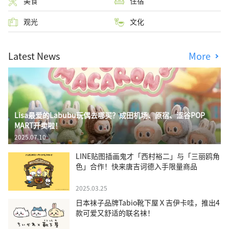
美食
住宿
观光
文化
Latest News
More
Lisa最爱的Labubu玩偶去哪买？成田机场、原宿、涩谷POP
MART开卖啦！
2025.07.10
LINE贴图插画鬼才「西村裕二」与「三丽鸥角
色」合作！快来唐吉诃德入手限量商品
2025.03.25
日本袜子品牌Tabio靴下屋Ｘ吉伊卡哇，推出4
款可爱又舒适的联名袜！