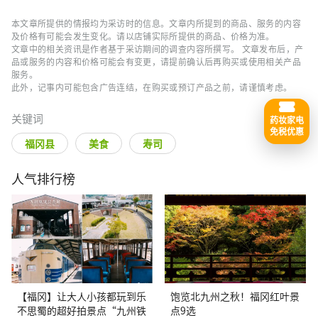
本文章所提供的情报均为采访时的信息。文章内所提到的商品、服务的内容
及价格有可能会发生变化。请以店铺实际所提供的商品、价格为准。
文章中的相关资讯是作者基于采访期间的调查内容所撰写。 文章发布后，产
品或服务的内容和价格可能会有变更，请提前确认后再购买或使用相关产品
服务。
此外，记事内可能包含广告连结，在购买或预订产品之前，请谨慎考虑。
关键词
药妆家电
免税优惠
福冈县
美食
寿司
人气排行榜
【福冈】让大人小孩都玩到乐
饱览北九州之秋！福冈红叶景
不思蜀的超好拍景点“九州铁
点9选