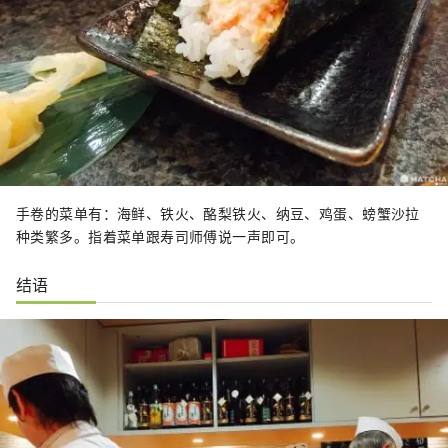
手卷的菜单有：海鲜、铁火、酪梨铁火、纳豆、鸡蛋、螃蟹沙拉
种类繁多。指着菜单跟寿司师傅说一声即可。
结语