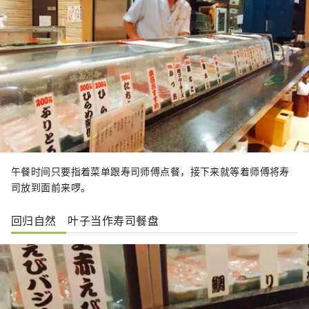
午餐时间只要指着菜单跟寿司师傅点餐，接下来就等着师傅将寿
司放到面前来啰。
回归自然 叶子当作寿司餐盘