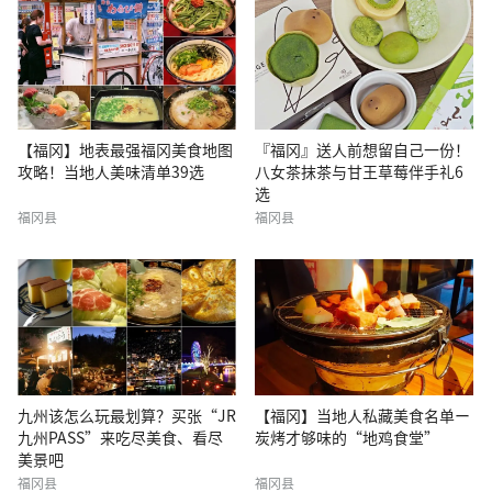
【福冈】地表最强福冈美食地图
『福冈』送人前想留自己一份！
攻略！当地人美味清单39选
八女茶抹茶与甘王草莓伴手礼6
选
福冈县
福冈县
九州该怎么玩最划算？买张“JR
【福冈】当地人私藏美食名单ー
九州PASS”来吃尽美食、看尽
炭烤才够味的“地鸡食堂”
美景吧
福冈县
福冈县