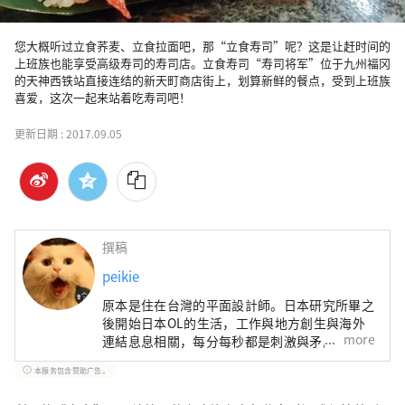
您大概听过立食荞麦、立食拉面吧，那“立食寿司”呢？这是让赶时间的
上班族也能享受高级寿司的寿司店。立食寿司“寿司将军”位于九州福冈
的天神西铁站直接连结的新天町商店街上，划算新鲜的餐点，受到上班族
喜爱，这次一起来站着吃寿司吧！
更新日期 :
2017.09.05
撰稿
peikie
原本是住在台灣的平面設計師。日本研究所畢之
後開始日本OL的生活，工作與地方創生與海外
more
連結息息相關，每分每秒都是刺激與矛盾的過
程。【http://peikie1.pixnet.net/blog】
本服务包含赞助广告。