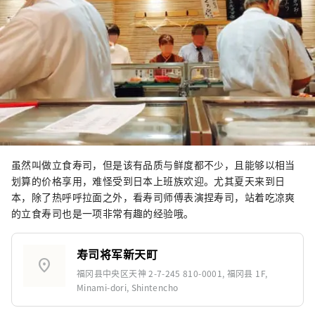
虽然叫做立食寿司，但是该有品质与鲜度都不少，且能够以相当
划算的价格享用，难怪受到日本上班族欢迎。尤其夏天来到日
本，除了热呼呼拉面之外，看寿司师傅表演捏寿司，站着吃凉爽
的立食寿司也是一项非常有趣的经验哦。
寿司将军新天町
location_on
福冈县中央区天神 2-7-245 810-0001, 福冈县 1F,
Minami-dori, Shintencho