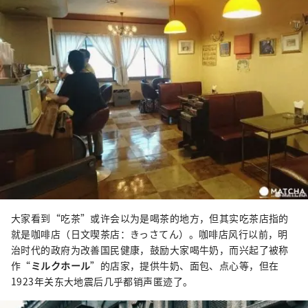
大家看到“吃茶”或许会以为是喝茶的地方，但其实吃茶店指的
就是咖啡店（日文喫茶店：きっさてん）。咖啡店风行以前，明
治时代的政府为改善国民健康，鼓励大家喝牛奶，而兴起了被称
作“
ミルクホール
”的店家，提供牛奶、面包、点心等，但在
1923年关东大地震后几乎都销声匿迹了。