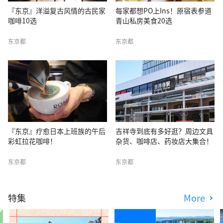
『东京』洋溢复古风情的古民家
每家都想PO上Ins！原宿表参道
咖啡10选
青山私房美食20选
东京都
东京都
『东京』疗愈日本上班族的午后
吉祥寺到底有多好逛？周边文具
彩虹拉花咖啡！
杂货、咖啡店、药妆店大集合！
东京都
东京都
特集
More