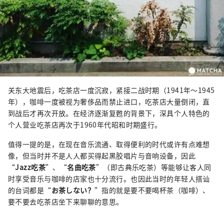
关东大地震后，吃茶店一度沉寂，紧接二战时期（1941年～1945
年），咖啡一度被视为奢侈品而禁止进口，吃茶店大量倒闭，直
到战后才再次开放。在经济逐渐复甦的背景下，深具个人特色的
个人营业吃茶店再次于1960年代昭和时期盛行。
值得一提的是，在现在音乐流通、取得便利的时代或许有点难想
像，但当时并不是人人都买得起黑胶唱片与音响设备，因此
“
Jazz吃茶
”、“
名曲吃茶
”（即古典乐吃茶）等能够让客人同
时享受音乐与咖啡的店家也十分流行。也因此当时的年轻人搭讪
的台词都是“
お茶しない？
”指的就是要不要喝杯茶（咖啡）、
要不要去吃茶店坐下来聊聊的意思。