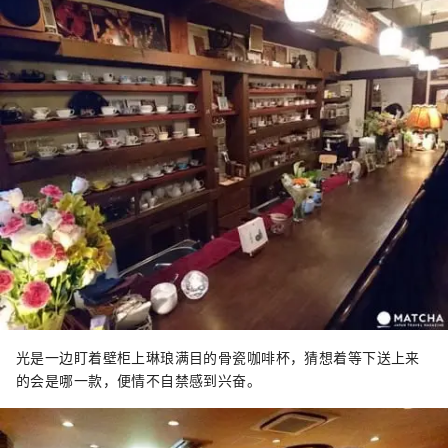
光是一边盯着壁柜上琳琅满目的骨瓷咖啡杯，猜想着等下送上来
的会是哪一款，便情不自禁感到兴奋。