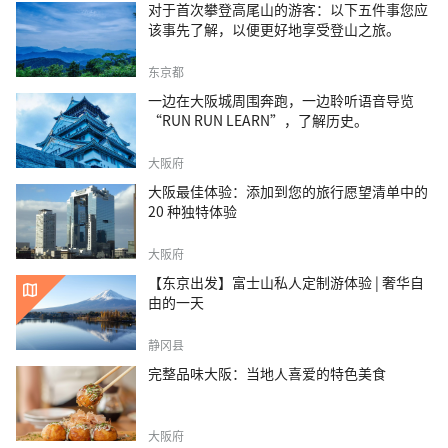
对于首次攀登高尾山的游客：以下五件事您应
该事先了解，以便更好地享受登山之旅。
东京都
一边在大阪城周围奔跑，一边聆听语音导览
“RUN RUN LEARN”，了解历史。
大阪府
大阪最佳体验：添加到您的旅行愿望清单中的
20 种独特体验
大阪府
【东京出发】富士山私人定制游体验 | 奢华自
由的一天
静冈县
完整品味大阪：当地人喜爱的特色美食
大阪府