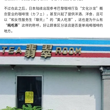
不过在此之后，日本陆续出现参考巴黎咖啡厅及“文化沙龙”概
念营业的咖啡馆（カフェ），甚至兴起了提供洋酒、洋食、且可
以“和女性服务生『聊天』”的“美人吃茶”，这也是为什么有
“
纯吃茶
”这样的称呼，好让顾客区分该店是否是单纯喝咖啡的
地方。