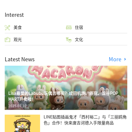
Interest
美食
住宿
观光
文化
Latest News
More
Lisa最爱的Labubu玩偶去哪买？成田机场、原宿、涩谷POP
MART开卖啦！
2025.07.10
LINE贴图插画鬼才「西村裕二」与「三丽鸥角
色」合作！快来唐吉诃德入手限量商品