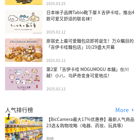
2025.03.25
日本袜子品牌Tabio靴下屋Ｘ吉伊卡哇，推出4
款可爱又舒适的联名袜！
2025.02.12
原宿史上最可爱麵包店即将诞生！万众瞩目的
「吉伊卡哇麵包店」10/29盛大开幕
2025.02.12
第2家「吉伊卡哇 MOGUMOGU 本舖」在川
越！小八、乌萨奇变身可爱地瓜！
2025.02.12
人气排行榜
More
【BicCamera最大17%优惠券】最新人气商品
23选＆购物攻略（电器、药妆、玩具等）
购物