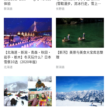
体验
(雪鞋漫步，流冰行走，雪上摩
托车等)
新潟县
长野县
【北海道・新潟・青森・秋田・
【新泻】美景与美食大宝库总整
岩手・栃木】冬天玩什么？日本
理
雪祭10选（2020年版）
北海道
新潟县