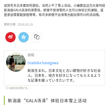
说到冬天日本要如何游玩，当然少不了雪上活动。小编要这边为大家叫绍
新潟县GALA汤泽的滑雪场，即使不曾滑雪的人也可以体验它的课程，或
是参加雪套鞋旅程等等，有许多即使不会滑雪也能玩得尽兴的活动哦。
更新日期 :
2018.02.19
撰稿
madoka hasegawa
新潟生まれ。日本文化と古い建物が好きな社会
人。日本を、地方を好きになってもらえるよう
な記事を綴っていきたいです。
本服务包含赞助广告。
新潟县“GALA汤泽”体验日本雪上活动