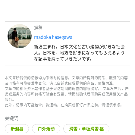
撰稿
madoka hasegawa
新潟生まれ。日本文化と古い建物が好きな社会
人。日本を、地方を好きになってもらえるよう
な記事を綴っていきたいです。
本文章所提供的情报均为采访时的信息。文章内所提到的商品、服务的内容
及价格有可能会发生变化。请以店铺实际所提供的商品、价格为准。
文章中的相关资讯是作者基于采访期间的调查内容所撰写。 文章发布后，产
品或服务的内容和价格可能会有变更，请提前确认后再购买或使用相关产品
服务。
此外，记事内可能包含广告连结，在购买或预订产品之前，请谨慎考虑。
关键词
新潟县
户外活动
滑雪・单板滑雪 福