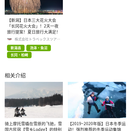
【新潟】日本三大花火大会
「长冈花火大会」！2天一夜
旅行提案！夏日旅行大满足！
株式会社トラベックスツアー
ズ
新潟县
汤泽・鱼沼
长冈・柏崎
相关介绍
骑上摩托雪橇在雪原的飞驰，雪
【2019~2020年版】日本冬季运
国古民宿【雪乡Lodge】的特别
动！强烈推荐的冬季运动集锦