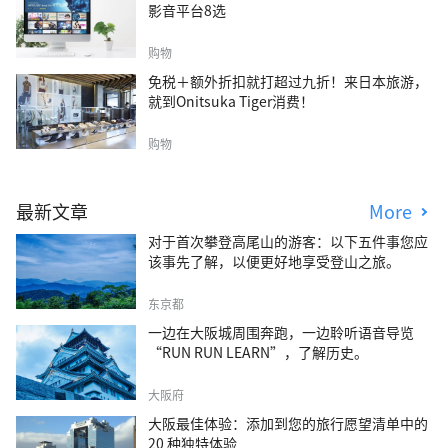
影音平台8选
购物
免税＋额外折扣就打超过九折！来日本旅游，
就到Onitsuka Tiger消费！
购物
最新文章
More
对于首次攀登高尾山的游客：以下五件事您应
该事先了解，以便更好地享受登山之旅。
东京都
一边在大阪城周围奔跑，一边聆听语音导览
“RUN RUN LEARN”，了解历史。
大阪府
大阪最佳体验：添加到您的旅行愿望清单中的
20 种独特体验