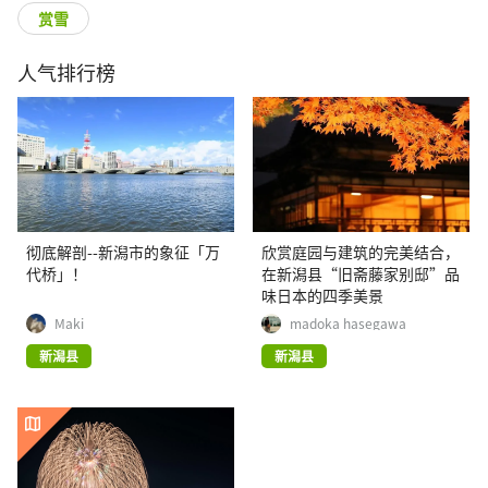
赏雪
人气排行榜
彻底解剖--新潟市的象征「万
欣赏庭园与建筑的完美结合，
代桥」！
在新潟县“旧斋藤家别邸”品
味日本的四季美景
Maki
madoka hasegawa
新潟县
新潟县