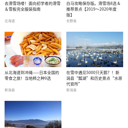
去滑雪场喽！面向初学者的滑雪
白马攻略保存版。滑雪场8选 &
＆雪板完全服装指南
推荐景点【2019～2020年度
版】
北海道
长野县
从北海道到冲绳——日本全国的
在雪中遇见5000只天鹅？！新
零食之旅！当地柿之种9选
潟县“瓢湖”和历史景点“水原
代官所”
新潟县
新潟县