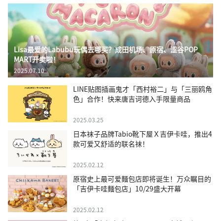
Lisa最爱的Labubu玩偶去哪买？成田机场、原宿、涩谷POP
MART开卖啦！
2025.07.10
LINE贴图插画鬼才「西村裕二」与「三丽鸥角
色」合作！快来唐吉诃德入手限量商品
2025.03.25
日本袜子品牌Tabio靴下屋Ｘ吉伊卡哇，推出4
款可爱又舒适的联名袜！
2025.02.12
原宿史上最可爱麵包店即将诞生！万众瞩目的
「吉伊卡哇麵包店」10/29盛大开幕
2025.02.12