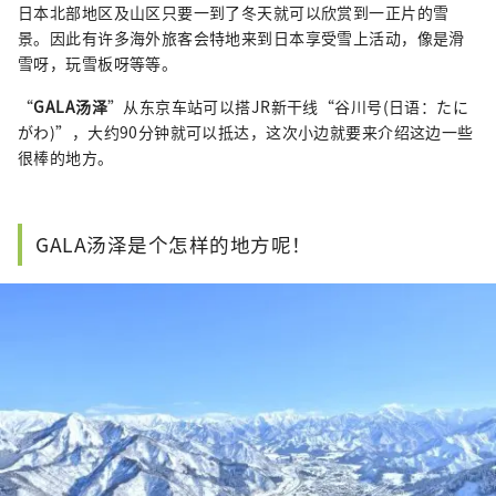
日本北部地区及山区只要一到了冬天就可以欣赏到一正片的雪
景。因此有许多海外旅客会特地来到日本享受雪上活动，像是滑
雪呀，玩雪板呀等等。
“
GALA汤泽
”从东京车站可以搭JR新干线“谷川号(日语：たに
がわ)”，大约90分钟就可以抵达，这次小边就要来介绍这边一些
很棒的地方。
GALA汤泽是个怎样的地方呢！