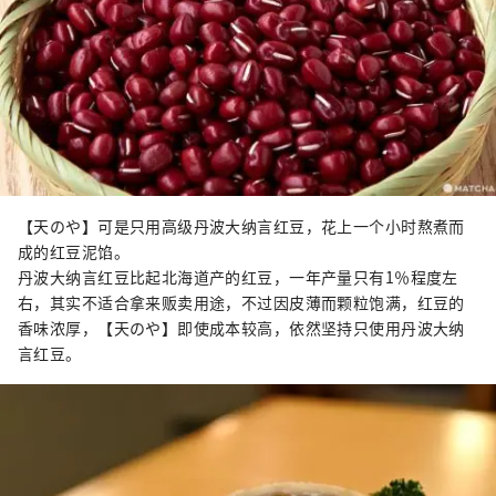
【天のや】可是只用高级丹波大纳言红豆，花上一个小时熬煮而
成的红豆泥馅。
丹波大纳言红豆比起北海道产的红豆，一年产量只有1％程度左
右，其实不适合拿来贩卖用途，不过因皮薄而颗粒饱满，红豆的
香味浓厚，【天のや】即使成本较高，依然坚持只使用丹波大纳
言红豆。