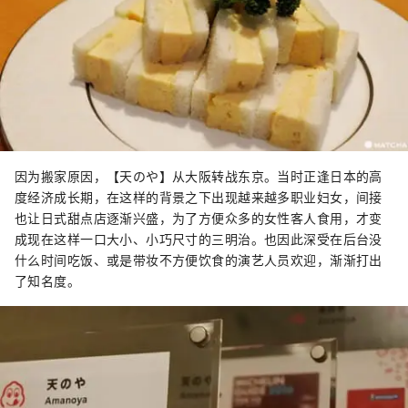
因为搬家原因，【天のや】从大阪转战东京。当时正逢日本的高
度经济成长期，在这样的背景之下出现越来越多职业妇女，间接
也让日式甜点店逐渐兴盛，为了方便众多的女性客人食用，才变
成现在这样一口大小、小巧尺寸的三明治。也因此深受在后台没
什么时间吃饭、或是带妆不方便饮食的演艺人员欢迎，渐渐打出
了知名度。