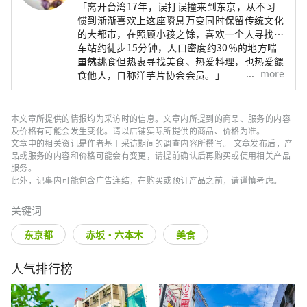
「离开台湾17年，误打误撞来到东京，从不习
惯到渐渐喜欢上这座瞬息万变同时保留传统文化
的大都市，在照顾小孩之馀，喜欢一个人寻找离
车站约徒步15分钟，人口密度约30％的地方喘
口气。
虽然挑食但热衷寻找美食、热爱料理，也热爱餵
more
食他人，自称洋芋片协会会员。」
本文章所提供的情报均为采访时的信息。文章内所提到的商品、服务的内容
及价格有可能会发生变化。请以店铺实际所提供的商品、价格为准。
文章中的相关资讯是作者基于采访期间的调查内容所撰写。 文章发布后，产
品或服务的内容和价格可能会有变更，请提前确认后再购买或使用相关产品
服务。
此外，记事内可能包含广告连结，在购买或预订产品之前，请谨慎考虑。
关键词
东京都
赤坂・六本木
美食
人气排行榜