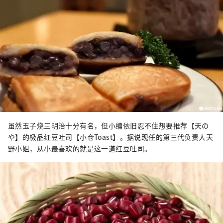
虽然玉子烧三明治十分有名，但小编依旧忍不住想要推荐【天の
や】的极品红豆吐司【小仓Toast】。据说现任的第三代负责人天
野小姐，从小最喜欢的就是这一道红豆吐司。