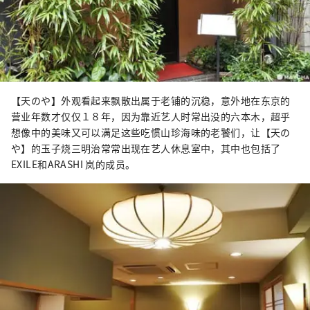
【天のや】外观看起来飘散出属于老铺的沉稳，意外地在东京的
营业年数才仅仅１８年，因为靠近艺人时常出没的六本木，超乎
想像中的美味又可以满足这些吃惯山珍海味的老饕们，让【天の
や】的玉子烧三明治常常出现在艺人休息室中，其中也包括了
EXILE和ARASHI 岚的成员。