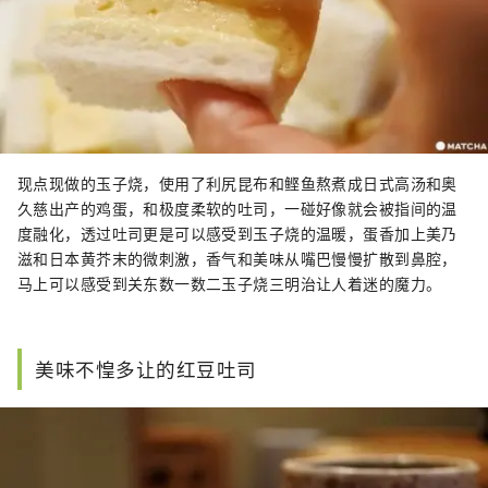
现点现做的玉子烧，使用了利尻昆布和鲣鱼熬煮成日式高汤和奥
久慈出产的鸡蛋，和极度柔软的吐司，一碰好像就会被指间的温
度融化，透过吐司更是可以感受到玉子烧的温暖，蛋香加上美乃
滋和日本黄芥末的微刺激，香气和美味从嘴巴慢慢扩散到鼻腔，
马上可以感受到关东数一数二玉子烧三明治让人着迷的魔力。
美味不惶多让的红豆吐司