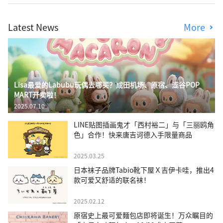
Latest News
More
Lisa最爱的Labubu玩偶去哪买？成田机场、原宿、涩谷POP
MART开卖啦！
2025.07.10
LINE贴图插画鬼才「西村裕二」与「三丽鸥角
色」合作！快来唐吉诃德入手限量商品
2025.03.25
日本袜子品牌Tabio靴下屋Ｘ吉伊卡哇，推出4
款可爱又舒适的联名袜！
2025.02.12
原宿史上最可爱麵包店即将诞生！万众瞩目的