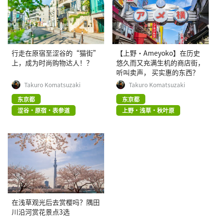
行走在原宿至涩谷的“猫街”
【上野·Ameyoko】在历史
上，成为时尚购物达人！？
悠久而又充满生机的商店街，
听叫卖声， 买实惠的东西？
Takuro Komatsuzaki
Takuro Komatsuzaki
东京都
东京都
涩谷・原宿・表参道
上野・浅草・秋叶原
在浅草观光后去赏樱吗？隅田
川沿河赏花景点3选