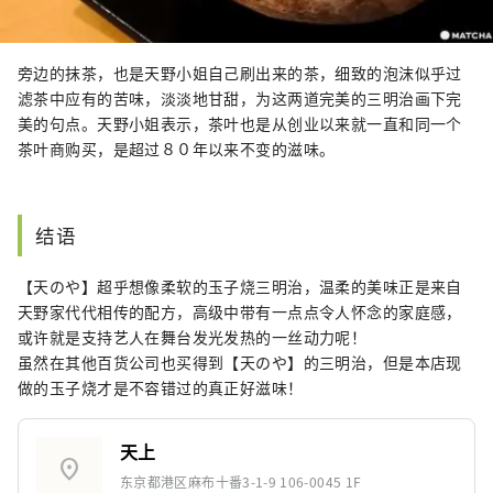
旁边的抹茶，也是天野小姐自己刷出来的茶，细致的泡沫似乎过
滤茶中应有的苦味，淡淡地甘甜，为这两道完美的三明治画下完
美的句点。天野小姐表示，茶叶也是从创业以来就一直和同一个
茶叶商购买，是超过８０年以来不变的滋味。
结语
【天のや】超乎想像柔软的玉子烧三明治，温柔的美味正是来自
天野家代代相传的配方，高级中带有一点点令人怀念的家庭感，
或许就是支持艺人在舞台发光发热的一丝动力呢！
虽然在其他百货公司也买得到【天のや】的三明治，但是本店现
做的玉子烧才是不容错过的真正好滋味！
天上
location_on
东京都港区麻布十番3-1-9 106-0045 1F