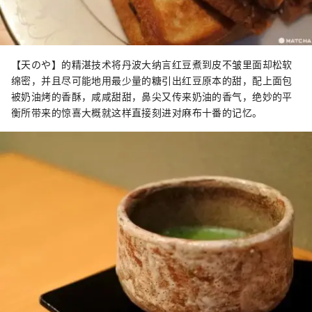
【天のや】的精湛技术将丹波大纳言红豆煮到皮不皱里面却松软
绵密，并且尽可能地用最少量的糖引出红豆原本的甜，配上面包
被奶油烤的香酥，咸咸甜甜，鼻尖又传来奶油的香气，绝妙的平
衡所带来的惊喜大概就这样直接刻进对麻布十番的记忆。