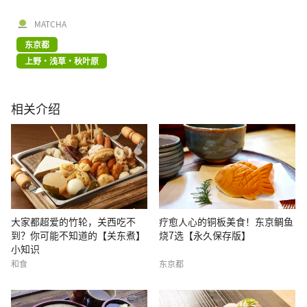
MATCHA
东京都
上野・浅草・秋叶原
相关介绍
大家都超爱的竹轮，关西吃不
疗愈人心的铜板美食！东京鲷鱼
到？你可能不知道的【关东煮】
烧7选【永久保存版】
小知识
和食
东京都