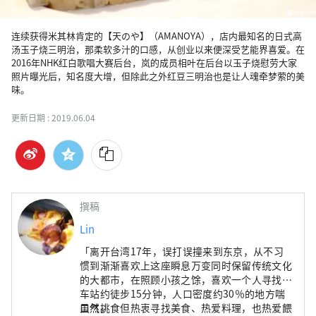
连续获得米其林肯定的【天のや】（AMANOYA），店内最知名的日式高
汤玉子烧三明治，那柔软多汁的口感，从创业以来便深受艺能界喜爱。在
2016年NHK红白歌唱大赛后台，岚的成员相叶在后台以玉子烧慰劳大家
照片曝光后，知名度大增，但除此之外红豆三明治也是让人魂牵梦萦的美
味。
更新日期 :
2019.06.04
撰稿
Lin
「离开台湾17年，误打误撞来到东京，从不习
惯到渐渐喜欢上这座瞬息万变同时保留传统文化
的大都市，在照顾小孩之馀，喜欢一个人寻找离
车站约徒步15分钟，人口密度约30％的地方喘
口气。
虽然挑食但热衷寻找美食、热爱料理，也热爱餵