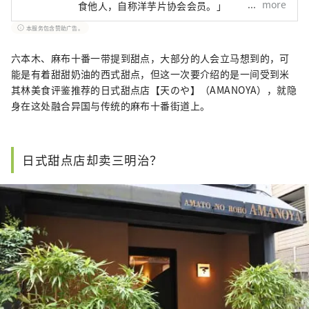
more
食他人，自称洋芋片协会会员。」
本服务包含赞助广告。
六本木、麻布十番一带提到甜点，大部分的人会立马想到的，可
能是有着甜甜奶油的西式甜点，但这一次要介绍的是一间受到米
其林美食评鉴推荐的日式甜点店【天のや】（AMANOYA），就隐
身在这处融合异国与传统的麻布十番街道上。
日式甜点店却卖三明治？