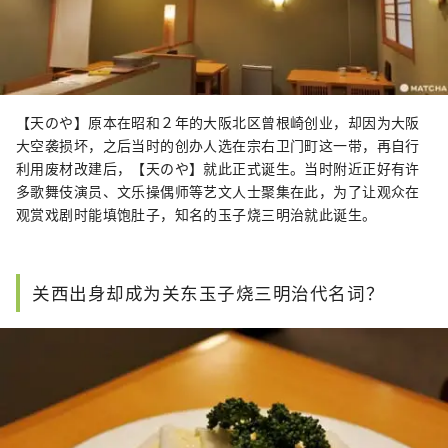
【天のや】原本在昭和２年的大阪北区曾根崎创业，却因为大阪
大空袭损坏，之后当时的创办人选在宗右卫门町这一带，再自行
利用废材改建后，【天のや】就此正式诞生。当时附近正好有许
多歌舞伎演员、文乐操偶师等艺文人士聚集在此，为了让观众在
观赏戏剧时能填饱肚子，知名的玉子烧三明治就此诞生。
关西出身却成为关东玉子烧三明治代名词？