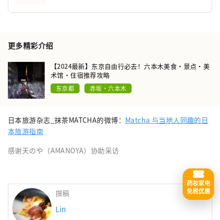
更多精彩介绍
【2024最新】东京自由行必去！六本木美食・景点・美
术馆・住宿推荐攻略
东京都
赤坂・六本木
日本旅游杂志_抹茶MATCHA的微博：
Matcha 与当地人同趣的日
本旅游指南
感谢天のや（AMANOYA）协助采访
药妆家电
免税优惠
撰稿
Lin