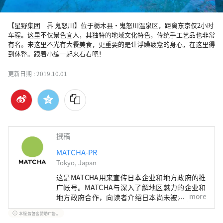
【星野集团　界 鬼怒川】位于栃木县・鬼怒川温泉区，距离东京仅2小时
车程。这里不仅景色宜人，其独特的地域文化特色，传统手工艺品也非常
有名。来这里不光有大餐美食，更重要的是让浮躁疲惫的身心，在这里得
到休整。跟着小编一起来看看吧！
更新日期 :
2019.10.01
撰稿
MATCHA-PR
Tokyo, Japan
这是MATCHA用来宣传日本企业和地方政府的推
广帐号。MATCHA与深入了解地区魅力的企业和
more
地方政府合作，向读者介绍日本尚未被发现的魅
力！同时我们也根据该地区的政府和企业等提供
本服务包含赞助广告。
值得信赖的资讯撰写文章。