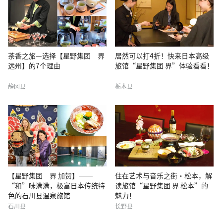
茶香之旅—选择【星野集团 界
居然可以打4折！快来日本高级
远州】的7个理由
旅馆“星野集团 界”体验看看！
静冈县
栃木县
【星野集团 界 加贺】──
住在艺术与音乐之街・松本，解
“和”味满满，极富日本传统特
读旅馆“星野集团 界 松本”的
色的石川县温泉旅馆
魅力！
石川县
长野县