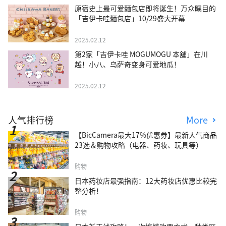
原宿史上最可爱麵包店即将诞生！万众瞩目的
「吉伊卡哇麵包店」10/29盛大开幕
2025.02.12
第2家「吉伊卡哇 MOGUMOGU 本舖」在川
越！小八、乌萨奇变身可爱地瓜！
2025.02.12
人气排行榜
More
【BicCamera最大17%优惠券】最新人气商品
23选＆购物攻略（电器、药妆、玩具等）
购物
日本药妆店最强指南：12大药妆店优惠比较完
整分析！
购物