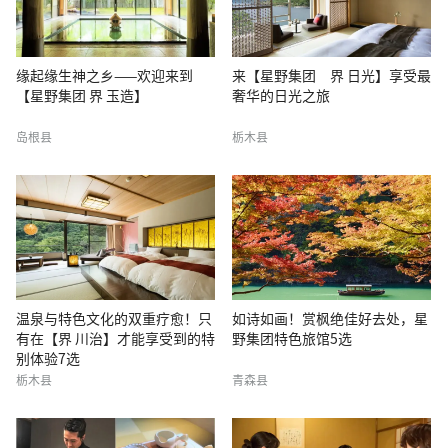
缘起缘生神之乡——欢迎来到
来【星野集团 界 日光】享受最
【星野集团 界 玉造】
奢华的日光之旅
岛根县
栃木县
温泉与特色文化的双重疗愈！只
如诗如画！赏枫绝佳好去处，星
有在【界 川治】才能享受到的特
野集团特色旅馆5选
别体验7选
栃木县
青森县