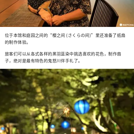
位于本馆和庭园之间的“樱之间 (さくらの间)”里还准备了纸扇
的制作体验。
旅客们可以从各式各样的黑羽蓝染中挑选喜欢的花色，制作扇
子，绝对是最有特色的鬼怒川伴手礼了。