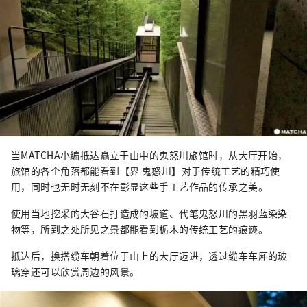
当MATCHA小编抵达矗立于山中的鬼怒川旅馆时，从大厅开始，
旅馆的各个角落都能看到【界 鬼怒川】对于传统工艺的精巧使
用，同时也无时无刻不在彰显这些手工艺作品的传承之美。
使用当地挖采的大谷石打造成的坡道、代笔鬼怒川的黑羽蓝染染
物等，所到之处所见之景都能看到栃木的传统工艺的痕迹。
抵达后，换搭缆车朝着位于山上的大厅迈进，透过缆车车厢的玻
璃穿还可以欣赏周边的风景。