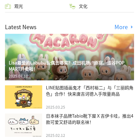
观光
文化
Latest News
More
Lisa最爱的Labubu玩偶去哪买？成田机场、原宿、涩谷POP
MART开卖啦！
2025.07.10
LINE贴图插画鬼才「西村裕二」与「三丽鸥角
色」合作！快来唐吉诃德入手限量商品
2025.03.25
日本袜子品牌Tabio靴下屋Ｘ吉伊卡哇，推出4
款可爱又舒适的联名袜！
2025.02.12