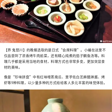
【界 鬼怒川】的晚餐选取的是日式“会席料理”。小编在这里不
仅品尝到了浓香烤牛肉前菜，还有精心炖煮的茄子鲷鱼汤等。料
理几乎都是采用当地的食材，料理方式也非常多变，更加突显食
材的美味。
像是“珍味拼盘”中有红味噌蒸南瓜、里芋佐白芝麻醋淋酱、烤
虾等9种料理，以少量多种的方式给给客人多元丰富的味觉体验。