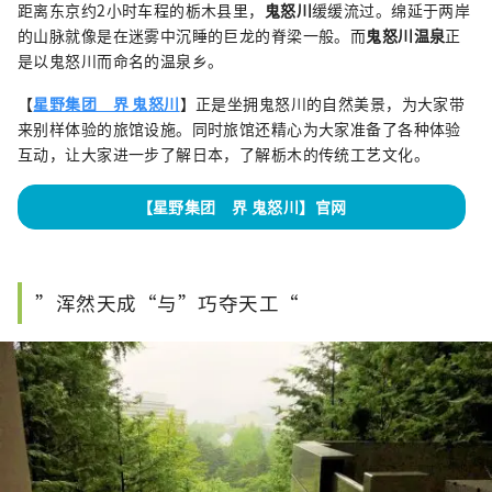
距离东京约2小时车程的栃木县里，
鬼怒川
缓缓流过。绵延于两岸
的山脉就像是在迷雾中沉睡的巨龙的脊梁一般。而
鬼怒川温泉
正
是以鬼怒川而命名的温泉乡。
【
星野集团 界 鬼怒川
】正是坐拥鬼怒川的自然美景，为大家带
来别样体验的旅馆设施。同时旅馆还精心为大家准备了各种体验
互动，让大家进一步了解日本，了解栃木的传统工艺文化。
【星野集团 界 鬼怒川】官网
”浑然天成“与”巧夺天工“