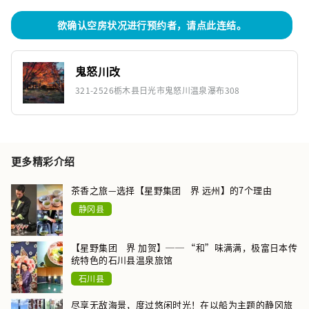
欲确认空房状况进行预约者，请点此连结。
鬼怒川改
321-2526栃木县日光市鬼怒川温泉瀑布308
更多精彩介绍
茶香之旅—选择【星野集团 界 远州】的7个理由
静冈县
【星野集团 界 加贺】── “和”味满满，极富日本传
统特色的石川县温泉旅馆
石川县
尽享无敌海景，度过悠闲时光！在以船为主题的静冈旅