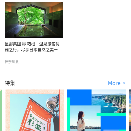
星野集团 界 箱根―温泉旅馆优
雅之行，尽享日本自然之美ー
神奈川县
特集
More