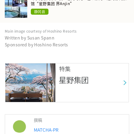
馆“星野集团 界Anjin”
静冈县
Main image courtesy of Hoshino Resorts
Written by Susan Spann
Sponsored by Hoshino Resorts
撰稿
MATCHA-PR