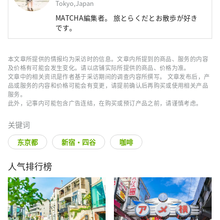
Tokyo,Japan
MATCHA編集者。 旅とらくだとお散歩が好き
です。
本文章所提供的情报均为采访时的信息。文章内所提到的商品、服务的内容
及价格有可能会发生变化。请以店铺实际所提供的商品、价格为准。
文章中的相关资讯是作者基于采访期间的调查内容所撰写。 文章发布后，产
品或服务的内容和价格可能会有变更，请提前确认后再购买或使用相关产品
服务。
此外，记事内可能包含广告连结，在购买或预订产品之前，请谨慎考虑。
关键词
东京都
新宿・四谷
咖啡
人气排行榜