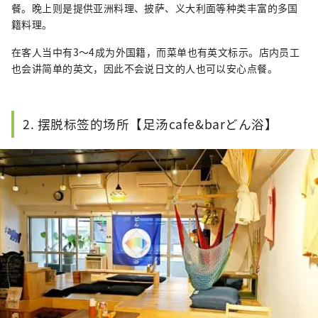
餐。晚上则是提供亚洲料理、披萨、义大利面等种类丰富的多国
籍料理。
在客人当中有3～4成为外国籍，而菜单也有英文标示。店内员工
也会讲简单的英文，因此不会说日文的人也可以安心点餐。
2. 摆脱标签的场所【足汤cafe&barどん浴】