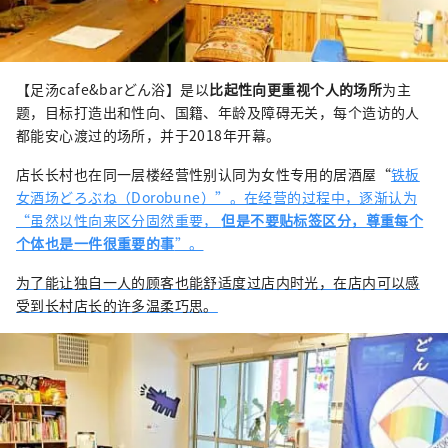
【足汤cafe&barどん浴】是以
比起性向更重视个人的场所
为主
题，目标打造出和性向、国籍、年龄及障碍无关，每个造访的人
都能安心渡过的场所，并于2018年开幕。
店长长村也在同一层楼经营性别认同为女性专用的居酒屋“
铁板
女酒场どろぶね（Dorobune）”。在经营的过程中，逐渐认为
“虽然以性向来区分固然重要，
但是不要贴标签区分，尊重每个
个体也是一件很重要的事
”。
为了能让独自一人的顾客也能舒适度过店内时光，在店内可以感
受到长村店长的许多温柔巧思。