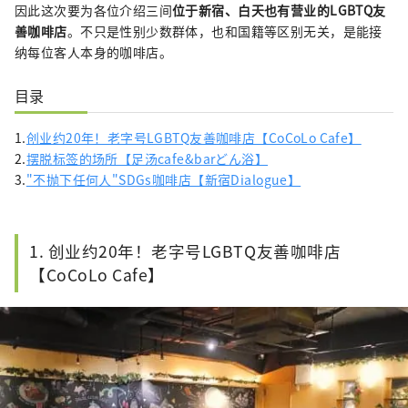
因此这次要为各位介绍三间
位于新宿、白天也有营业的LGBTQ友
善咖啡店
。不只是性别少数群体，也和国籍等区别无关，是能接
纳每位客人本身的咖啡店。
目录
1.
创业约20年！老字号LGBTQ友善咖啡店【CoCoLo Cafe】
2.
摆脱标签的场所【足汤cafe&barどん浴】
3.
"不抛下任何人"SDGs咖啡店【新宿Dialogue】
1. 创业约20年！老字号LGBTQ友善咖啡店
【CoCoLo Cafe】