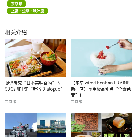
东京都
上野・浅草・秋叶原
相关介绍
提供考究“日本美味食物”的
【东京 wired bonbon LUMINE
SDGs咖啡馆“新宿 Dialogue”
新宿店】享用极品甜点“全素芭
菲”！
东京都
东京都