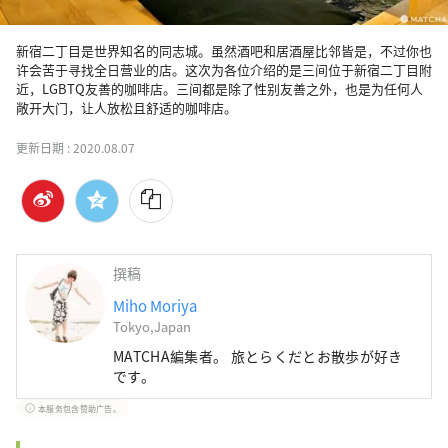
新宿二丁目是世界知名的同志城。虽然酒吧和居酒屋比邻皆是，不过你也
许会苦于寻找全日营业的店。这次为各位介绍的是三间位于新宿二丁目附
近，LGBTQ友善的咖啡店。三间都是除了性别友善之外，也是为任何人
敞开大门，让人放松且舒适的咖啡店。
更新日期 :
2020.08.07
撰稿
Miho Moriya
Tokyo,Japan
MATCHA編集者。 旅とらくだとお散歩が好き
です。
本服务包含赞助广告。