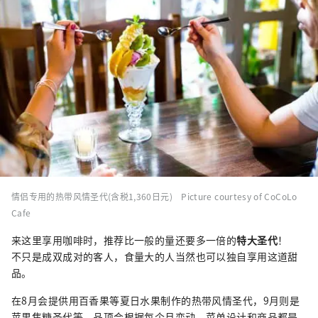
情侣专用的热带风情圣代(含税1,360日元) Picture courtesy of CoCoLo
Cafe
来这里享用咖啡时，推荐比一般的量还要多一倍的
特大圣代
！
不只是成双成对的客人，食量大的人当然也可以独自享用这道甜
品。
在8月会提供用百香果等夏日水果制作的热带风情圣代，9月则是
苹果焦糖圣代等，品项会根据每个月变动。菜单设计和商品都是