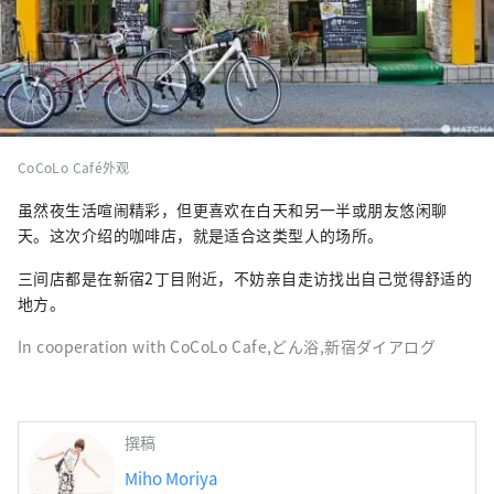
CoCoLo Café外观
虽然夜生活喧闹精彩，但更喜欢在白天和另一半或朋友悠闲聊
天。这次介绍的咖啡店，就是适合这类型人的场所。
三间店都是在新宿2丁目附近，不妨亲自走访找出自己觉得舒适的
地方。
In cooperation with CoCoLo Cafe,どん浴,新宿ダイアログ
撰稿
Miho Moriya