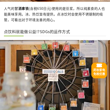
人气的
甘酒拿铁
(含税650日元)使用的是豆浆，所以纯素食的人也
能美味享用。冰、热饮皆有提供。点冰饮时会使用不锈钢制的吸
管，可看出对于环境友善的用心。
点饮料就能做公益!?SDGs的运作方式
药妆家电
免税优惠