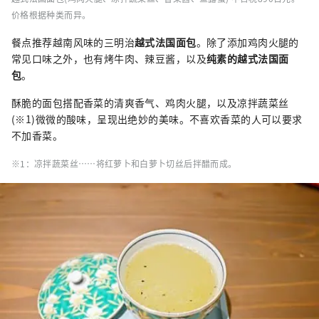
价格根据种类而异。
餐点推荐越南风味的三明治
越式法国面包
。除了添加鸡肉火腿的
常见口味之外，也有烤牛肉、辣豆酱，以及
纯素的越式法国面
包
。
酥脆的面包搭配香菜的清爽香气、鸡肉火腿，以及凉拌蔬菜丝
(※1)微微的酸味，呈现出绝妙的美味。不喜欢香菜的人可以要求
不加香菜。
※1：凉拌蔬菜丝……将红萝卜和白萝卜切丝后拌醋而成。