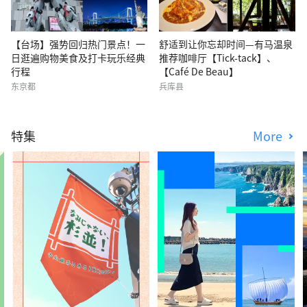
【台场】强势回归热门景点！一
舒适到让你忘却时间—有马温泉
日逛遍购物美食及打卡玩乐经典
推荐咖啡厅【Tick-tack】、
行程
【Café De Beau】
东京都
兵库县
特集
More