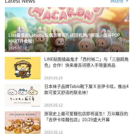
Latest News
More
Lisa最爱的Labubu玩偶去哪买？成田机场、原宿、涩谷POP
MART开卖啦！
2025.07.10
LINE贴图插画鬼才「西村裕二」与「三丽鸥角
色」合作！快来唐吉诃德入手限量商品
2025.03.25
日本袜子品牌Tabio靴下屋Ｘ吉伊卡哇，推出4
款可爱又舒适的联名袜！
2025.02.12
原宿史上最可爱麵包店即将诞生！万众瞩目的
「吉伊卡哇麵包店」10/29盛大开幕
2025.02.12