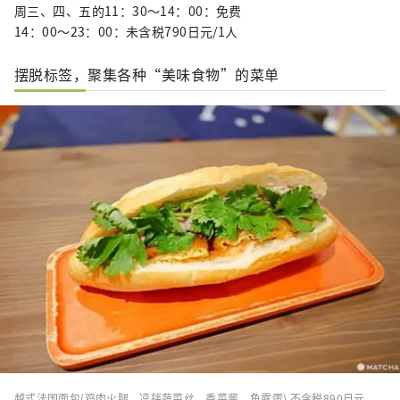
周三、四、五的11：30～14：00：免费
14：00～23：00：未含税790日元/1人
摆脱标签，聚集各种“美味食物”的菜单
越式法国面包(鸡肉火腿、凉拌蔬菜丝、香菜酱、鱼露蛋) 不含税890日元。