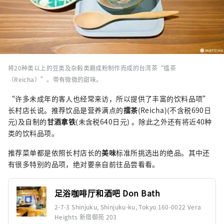
将20种类以上的豆类及杂榖类磨成粉制作而成的台湾茶“擂茶
（Reicha）”。带有微微的甜味。
“许多未成年的客人也经常来访，所以提供了丰富的饮料品项”
长村店长说。推荐饮品是营养满点的
擂茶
(Reicha)(不含税690日
元)及自制的
甘酒拿铁
(未含税640日元) 。除此之外还有将近40种
类的饮料品项。
推荐菜单都是依照长村店长的
美味
标准所挑选出的绝品。其中还
有很多特别的品项，绝对要亲自前往品尝看看。
足浴咖啡厅和酒吧 Don Bath
2-7-3 Shinjuku, Shinjuku-ku, Tokyo 160-0022 Vera
Heights 新宿御苑 203