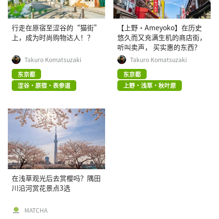
行走在原宿至涩谷的“猫街”
【上野·Ameyoko】在历史
上，成为时尚购物达人！？
悠久而又充满生机的商店街，
听叫卖声， 买实惠的东西？
Takuro Komatsuzaki
Takuro Komatsuzaki
东京都
东京都
涩谷・原宿・表参道
上野・浅草・秋叶原
在浅草观光后去赏樱吗？隅田
川沿河赏花景点3选
MATCHA