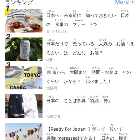
More
ランキング
にほん
く
まえ
し
にほん
日本
へ
来
る
前
に
知
っておきたい
日本
しょくじ
manner
の
食事
の
マナー
7つ
食（FOOD）
にほん
う
にんき
さけ
日本
だけで
売
っている
人気
の お
酒
「ほ
さけ
ろよい」は どんな お
酒
？
焼酎
とうきょう
おおさか
じかん
かね
東京
から
大阪
まで
時間
・お
金
は どの
くら
ぐらい かかる？
比
べました！
大阪府
にほん
じてん
はおり
はかま
日本
の ことば
事典
「
羽織
・
袴
」
伝統文化
わら
な
【Ready For Japan! 】
笑
って
泣
いて
かんどう
にほん
かんこう
感動
(impressed)できる！
日本
の
観光