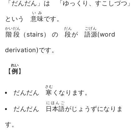
「だんだん」は 「ゆっくり、すこしづつ」
いみ
という
意味
です。
かいだん
だん
ごげん
階段
（stairs） の
段
が
語源
(word
derivation)です。
れい
【
例
】
さむ
だんだん
寒
くなります。
にほんご
だんだん
日本語
がじょうずになりま
す。