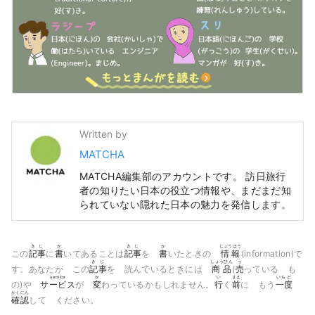
Written by
MATCHA
MATCHA編集部のアカウントです。 訪日旅行
者の知りたい日本の役立つ情報や、まだまだ知
られていない隠れた日本の魅力を発信します。
きじ
か
きじ
か
じょうほう
この
記事
に
書
いてあることは
記事
を
書
いたときの
情報
(information)で
きじ
しょうひん
う
す。あなたが この
記事
を 読んでいるときには
商品
(
売
っている も
service
か
い
まえ
いちど
の)や
サービス
が
変
わっているかもしれません。
行
く
前
に もう
一度
かくにん
確認
して ください。