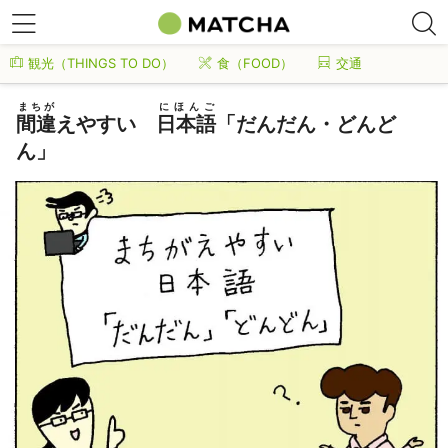
観光（THINGS TO DO）
食（FOOD）
交通
まちが
にほんご
間違
えやすい
日本語
「だんだん・どんど
ん」