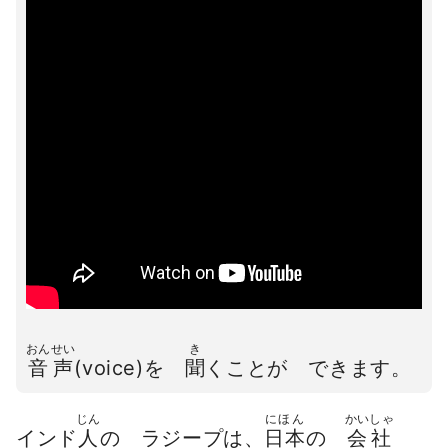
おんせい
き
音声
(voice)を
聞
くことが できます。
じん
にほん
かいしゃ
インド
人
の ラジープは、
日本
の
会社