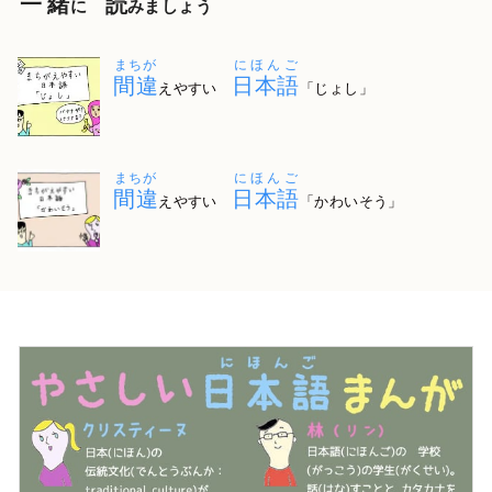
一緒
読
に
みましょう
まちが
にほんご
間違
日本語
えやすい
「じょし」
まちが
にほんご
間違
日本語
えやすい
「かわいそう」