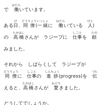
はたら
で
働
いています。
ひ
どうりょう
いっしょ
はたら
ひと
ある
日
、
同僚
(
一緒
に
働
いている
人
)
たかはし
しごと
たの
の
高橋
さんが ラジープに
仕事
を
頼
みました。
それから しばらくして ラジープが
どうりょう
しごと
しんちょく
つた
同僚
に
仕事
の
進捗
(progress)を
伝
たかはし
おどろ
えると、
高橋
さんが
驚
きました。
どうしてでしょうか。