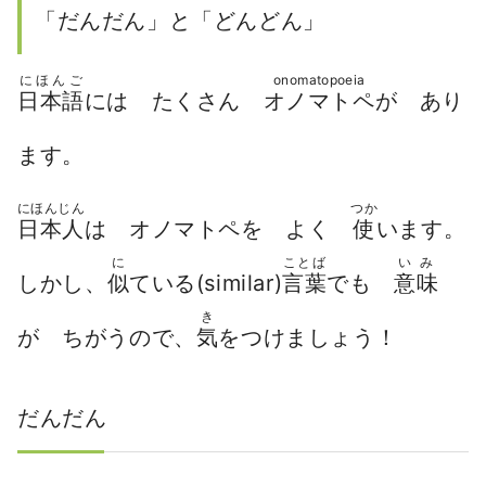
「だんだん」と「どんどん」
にほんご
onomatopoeia
日本語
には たくさん
オノマトペ
が あり
ます。
にほんじん
つか
日本人
は オノマトペを よく
使
います。
に
ことば
いみ
しかし、
似
ている(similar)
言葉
でも
意味
き
が ちがうので、
気
をつけましょう！
だんだん