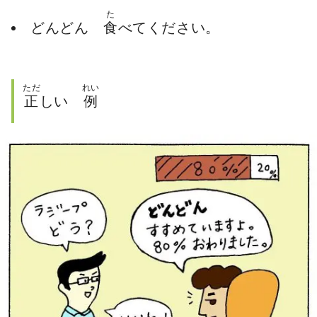
た
どんどん
食
べてください。
ただ
れい
正
しい
例