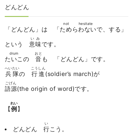
どんどん
not hesitate
「どんどん」は 「
ためらわない
で、する」
いみ
という
意味
です。
drum
おと
たいこ
の
音
も 「どんどん」です。
へいたい
こうしん
兵隊
の
行進
(soldier’s march)が
ごげん
語源
(the origin of word)です。
れい
【
例
】
い
どんどん
行
こう。