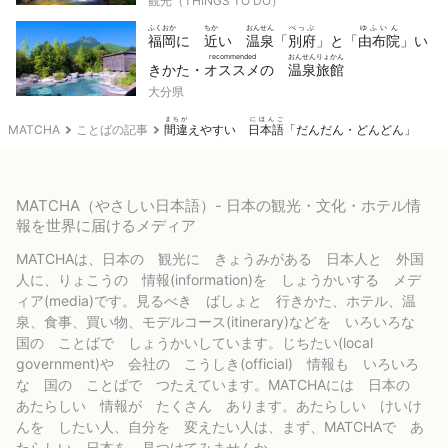
観光（THINGS TO DO）
ふくおか
ちか
おんせん
べっぷ
ゆふいん
福岡
に
近
い
温泉
「
別府
」と「
由布院
」い
recommended
おんせんりょかん
きかた・
オススメ
の
温泉旅館
大分県
まちが
にほんご
MATCHA
ことばの記事
間違
えやすい
日本語
「だんだん・どんどん」
MATCHA（やさしい日本語）- 日本の観光・文化・ホテル情
報を世界に届けるメディア
MATCHAは、日本の 観光に きょうみがある 日本人と 外国
人に、りょこうの 情報(information)を しょうかいする メデ
ィア(media)です。見るべき ばしょと 行きかた、ホテル、温
泉、食事、買い物、モデルコース(itinerary)などを いろいろな
国の ことばで しょうかいしています。じちたい(local
government)や 会社の こうしき(official) 情報も いろいろ
な 国の ことばで つたえています。MATCHAには 日本の
あたらしい 情報が たくさん あります。あたらしい けいけ
んを したい人、自分を 変えたい人は、まず、MATCHAで あ
たらしい 日本を 見つけてみませんか。