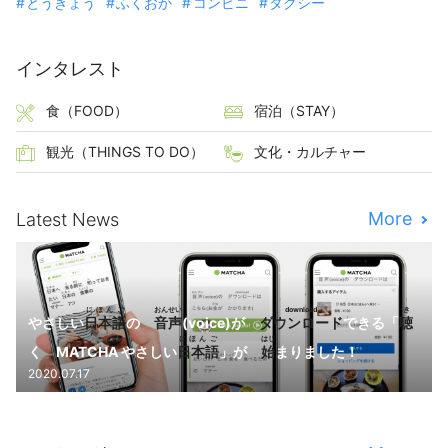
とうきょう
ふくおか
コンビニ
タクシー
インタレスト
食（FOOD）
宿泊（STAY）
観光（THINGS TO DO）
文化・カルチャー
More
Latest News
にほんご
おんせい
download
き
やさしい
日本語
の
音声
(voice)が
ダウンロード
できる「
聴
にほんご
はじ
く MATCHA やさしい
日本語
」が
始
まりました！
2020.07.17