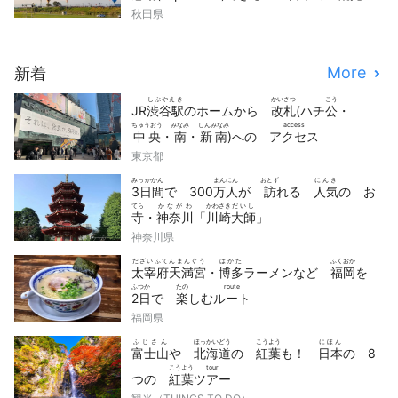
どうが
せん
秋田県
動画
10
選
More
新着
しぶやえき
かいさつ
こう
JR
渋谷駅
のホームから
改札
(ハチ
公
・
ちゅうおう
みなみ
しんみなみ
access
中央
・
南
・
新南
)への
アクセス
東京都
みっかかん
まんにん
おとず
にんき
3日間
で 300
万人
が
訪
れる
人気
の お
てら
かながわ
かわさき
だいし
寺
・
神奈川
「
川崎
大師
」
神奈川県
だざいふてんまんぐう
はかた
ふくおか
太宰府天満宮
・
博多
ラーメンなど
福岡
を
ふつか
たの
route
2日
で
楽
しむ
ルート
福岡県
ふじさん
ほっかいどう
こうよう
にほん
富士山
や
北海道
の
紅葉
も！
日本
の 8
こうよう
tour
つの
紅葉
ツアー