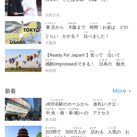
伝統文化
とうきょう
おおさか
じかん
かね
東京
から
大阪
まで
時間
・お
金
は どの
くら
ぐらい かかる？
比
べました！
大阪府
わら
な
【Ready For Japan! 】
笑
って
泣
いて
かんどう
にほん
かんこう
感動
(impressed)できる！
日本
の
観光
どうが
せん
秋田県
動画
10
選
More
新着
しぶやえき
かいさつ
こう
JR
渋谷駅
のホームから
改札
(ハチ
公
・
ちゅうおう
みなみ
しんみなみ
access
中央
・
南
・
新南
)への
アクセス
東京都
みっかかん
まんにん
おとず
にんき
3日間
で 300
万人
が
訪
れる
人気
の お
てら
かながわ
かわさき
だいし