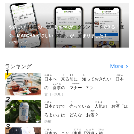
にほんご
おんせい
download
き
やさしい
日本語
の
音声
(voice)が
ダウンロード
できる「
聴
にほんご
はじ
く MATCHA やさしい
日本語
」が
始
まりました！
2020.07.17
More
ランキング
にほん
く
まえ
し
にほん
日本
へ
来
る
前
に
知
っておきたい
日本
しょくじ
manner
の
食事
の
マナー
7つ
食（FOOD）
にほん
う
にんき
さけ
日本
だけで
売
っている
人気
の お
酒
「ほ
さけ
ろよい」は どんな お
酒
？
焼酎
にほん
じてん
はおり
はかま
日本
の ことば
事典
「
羽織
・
袴
」