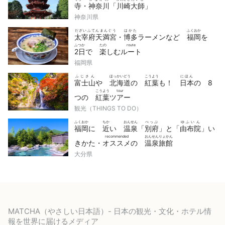
寺
・
神奈川
「
川崎
大師
」
神奈川県
だざいふてんまんぐう
はかた
ふくおか
太宰府天満宮
・
博多
ラーメンなど
福岡
を
ふつか
たの
route
2日
で
楽
しむ
ルート
福岡県
ふじさん
ほっかいどう
こうよう
にほん
富士山
や
北海道
の
紅葉
も！
日本
の 8
こうよう
tour
つの
紅葉
ツアー
観光（THINGS TO DO）
ふくおか
ちか
おんせん
べっぷ
ゆふいん
福岡
に
近
い
温泉
「
別府
」と「
由布院
」い
recommended
おんせんりょかん
きかた・
オススメ
の
温泉旅館
大分県
MATCHA（やさしい日本語）- 日本の観光・文化・ホテル情
報を世界に届けるメディア