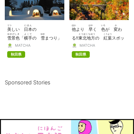
うつ
にほん
ほか
はや
いろ
か
美
しい
日本
の
他
より
早
く
色
が
変
わ
ゆきげしき
よこて
ゆき
とうほくちほう
こうよう
雪景色
「
横手
の
雪
まつり」
る‼
東北地方
の
紅葉
スポッ
ねん
おいらせ
かくのだて
MATCHA
MATCHA
【2022
年
】
ト 7つ（
奥入瀬
、
角館
ほ
秋田県
秋田県
か）
Sponsored Stories