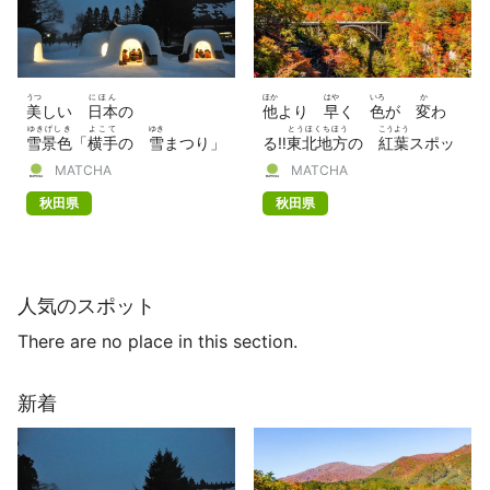
うつ
にほん
ほか
はや
いろ
か
美
しい
日本
の
他
より
早
く
色
が
変
わ
ゆきげしき
よこて
ゆき
とうほくちほう
こうよう
雪景色
「
横手
の
雪
まつり」
る‼
東北地方
の
紅葉
スポッ
ねん
おいらせ
かくのだて
MATCHA
MATCHA
【2022
年
】
ト 7つ（
奥入瀬
、
角館
ほ
秋田県
秋田県
か）
人気のスポット
There are no place in this section.
新着