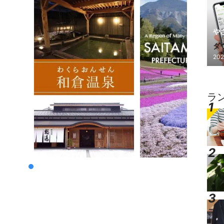
や
ダ
202
し
ラ