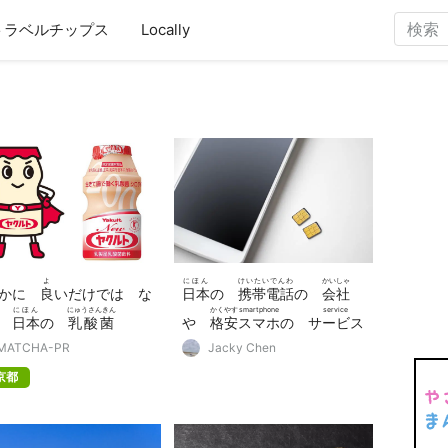
トラベルチップス
Locally
よ
にほん
けいたいでんわ
かいしゃ
なかに
良
いだけでは な
日本
の
携帯電話
の
会社
にほん
にゅうさんきん
かくやす
smartphone
service
！
日本
の
乳酸菌
や
格安
スマホ
の
サービス
う
MATCHA-PR
Jacky Chen
料
(probiotic lactic acid
京都
teria drink)「ヤクルト」
ひみつ
おし
秘密
(secret)を
教
えま