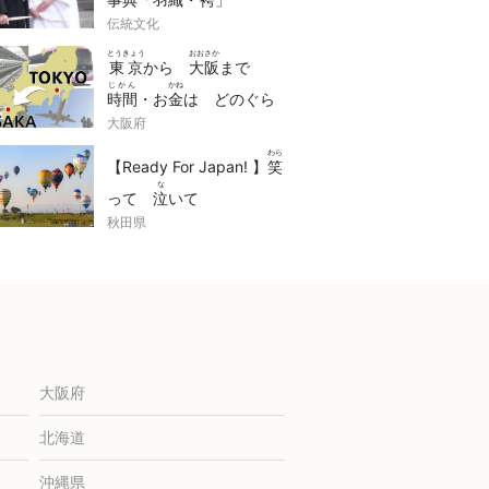
伝統文化
とうきょう
おおさか
東京
から
大阪
まで
じかん
かね
時間
・お
金
は どのぐら
くら
大阪府
い かかる？
比
べまし
わら
た！
【Ready For Japan! 】
笑
な
って
泣
いて
かんどう
秋田県
感動
(impressed)でき
にほん
かんこう
どうが
る！
日本
の
観光
動画
せん
10
選
大阪府
北海道
沖縄県