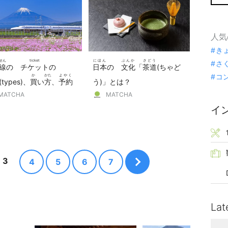
人気
き
せん
ticket
にほん
ぶんか
さどう
さ
線
の
チケット
の
日本
の
文化
「
茶道
(ちゃど
コ
か
かた
よやく
(types)、
買
い
方
、
予約
う)」とは？
かた
MATCHA
MATCHA
やり
方
イ
3
4
5
6
7
Lat