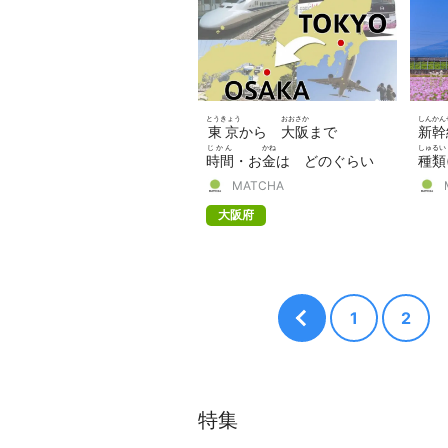
とうきょう
おおさか
しんかん
東京
から
大阪
まで
新幹
じかん
かね
しゅるい
時間
・お
金
は どのぐらい
種類
くら
MATCHA
かかる？
比
べました！
の 
大阪府
1
2
特集