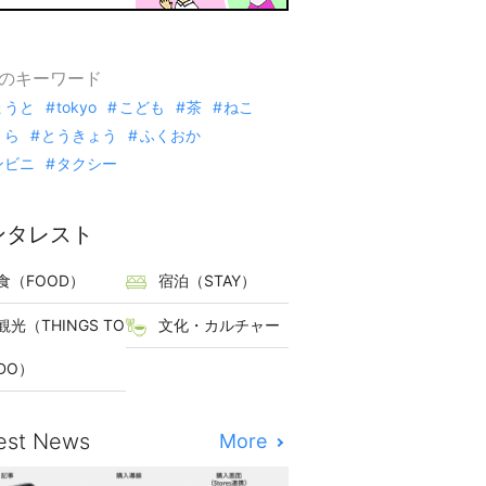
のキーワード
ょうと
tokyo
こども
茶
ねこ
くら
とうきょう
ふくおか
ンビニ
タクシー
ンタレスト
食（FOOD）
宿泊（STAY）
観光（THINGS TO
文化・カルチャー
DO）
est News
More