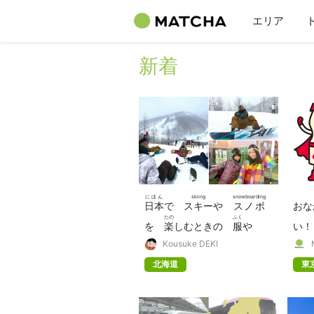
エリア
新着
にほん
skiing
snowboarding
日本
で
スキー
や
スノボ
お
たの
ふく
を
楽
しむときの
服
や
い
じゅんび
か
いんりょ
Kousuke DEKI
準備
するもの・
借
りられるも
飲
北海道
東
の
bac
の
す