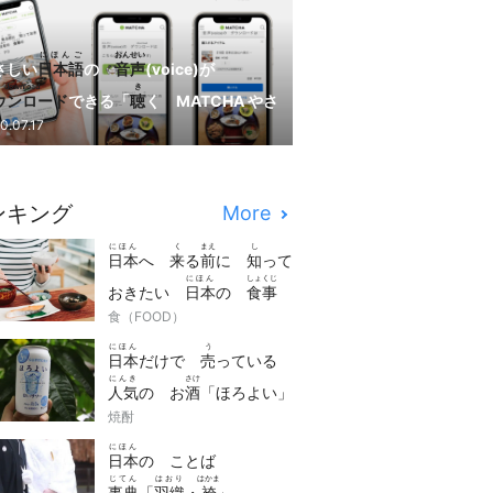
にほんご
おんせい
さしい
日本語
の
音声
(voice)が
download
き
ウンロード
できる「
聴
く MATCHA やさ
にほんご
はじ
0.07.17
い
日本語
」が
始
まりました！
ンキング
More
にほん
く
まえ
し
日本
へ
来
る
前
に
知
って
にほん
しょくじ
おきたい
日本
の
食事
manner
食（FOOD）
の
マナー
7つ
にほん
う
日本
だけで
売
っている
にんき
さけ
人気
の お
酒
「ほろよい」
さけ
焼酎
は どんな お
酒
？
にほん
日本
の ことば
じてん
はおり
はかま
事典
「
羽織
・
袴
」