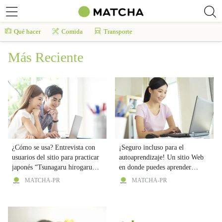
Qué hacer
Comida
Transporte
Más Reciente
¿Cómo se usa? Entrevista con
¡Seguro incluso para el
usuarios del sitio para practicar
autoaprendizaje! Un sitio Web
japonés “Tsunagaru hirogaru
en donde puedes aprender
nihongo de no kurashi”
japonés con videos "Creando
MATCHA-PR
MATCHA-PR
lazos y ampliando horizontes en
la vida cotidiana a través del
idioma japonés"