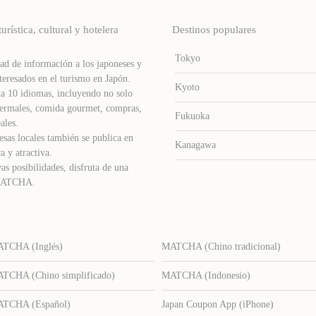
stica, cultural y hotelera
Destinos populares
Tokyo
d de información a los japoneses y
teresados ​​en el turismo en Japón.
Kyoto
a 10 idiomas, incluyendo no solo
s termales, comida gourmet, compras,
Fukuoka
ales.
sas locales también se publica en
Kanagawa
a y atractiva.
as posibilidades, disfruta de una
e MATCHA.
TCHA (Inglés)
MATCHA (Chino tradicional)
TCHA (Chino simplificado)
MATCHA (Indonesio)
TCHA (Español)
Japan Coupon App (iPhone)