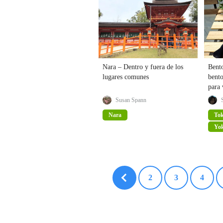
Nara – Dentro y fuera de los
Bent
lugares comunes
bento
para
Susan Spann
Nara
To
Yo
2
3
4