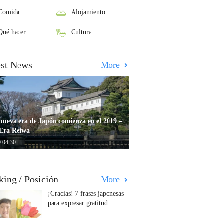
Comida
Alojamiento
Qué hacer
Cultura
est News
More
nueva era de Japón comienza en el 2019 –
Era Reiwa
.04.30
king / Posición
More
¡Gracias! 7 frases japonesas
para expresar gratitud