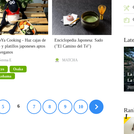
Lat
oYa Cooking - Haz cajas de
Enciclopedia Japonesa: Sado
 y platillos japoneses aptos
("El Camino del Té")
 veganos
Serena E
MATCHA
kyo
Osaka
La 
kohama
La 
2019
6
5
7
8
9
10
Ran