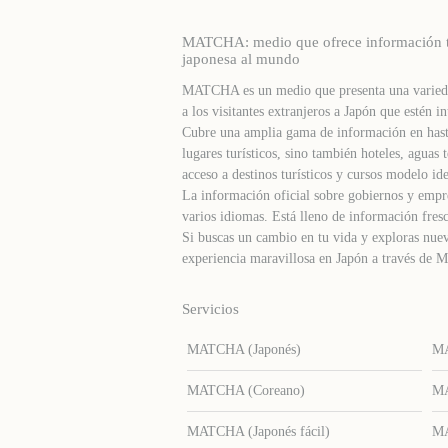
MATCHA: medio que ofrece información turí
japonesa al mundo
MATCHA es un medio que presenta una varieda
a los visitantes extranjeros a Japón que estén in
Cubre una amplia gama de información en hast
lugares turísticos, sino también hoteles, agua
acceso a destinos turísticos y cursos modelo ide
La información oficial sobre gobiernos y empre
varios idiomas. Está lleno de información fresc
Si buscas un cambio en tu vida y exploras nuev
experiencia maravillosa en Japón a través d
Servicios
MATCHA (Japonés)
MA
MATCHA (Coreano)
MA
MATCHA (Japonés fácil)
MA