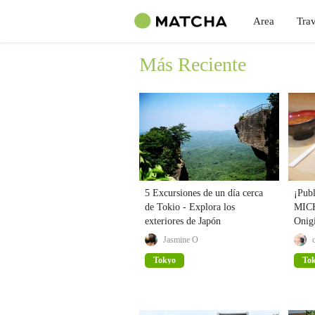
Area
Trav
Más Reciente
5 Excursiones de un día cerca
¡Publ
de Tokio - Explora los
MICH
exteriores de Japón
Onig
Jasmine O
Tokyo
To