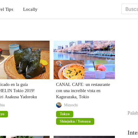
el Tips
Locally
icado en la guía
CANAL CAFE: un restaurante
ELIN Tokio 2019!
con una increíble vista en
iri Asakusa Yadoroku
Kagurazaka, Tokio
chia
Mizzochi
Palab
kyo
Tokyo
Shinjuku / Yotsuya
Inte