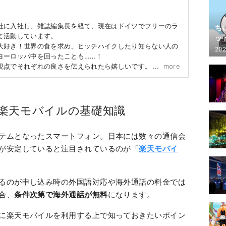
社に入社し、雑誌編集長を経て、現在はドイツでフリーのラ
ち
て活動しています。
ッ
大好き！世界の食を求め、ヒッチハイクしたり知らない人の
202
ヨーロッパ中を回ったことも……！
視点でそれぞれの良さを伝えられたら嬉しいです。
more
楽天モバイルの基礎知識
テムとなったスマートフォン。日本には数々の通信会
が安定していると注目されているのが「
楽天モバイ
るのが申し込み時の外国語対応や海外通話の料金では
合、
条件次第で海外通話が無料
になります。
に楽天モバイルを利用する上で知っておきたいポイン