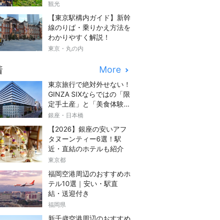
観光
【東京駅構内ガイド】新幹
線のりば・乗りかえ方法を
わかりやすく解説！
東京・丸の内
着
More
東京旅行で絶対外せない！
GINZA SIXならではの「限
定手土産」と「美食体験」
完全ガイド
銀座・日本橋
【2026】銀座の安いアフ
タヌーンティー6選！駅
近・直結のホテルも紹介
東京都
福岡空港周辺のおすすめホ
テル10選｜安い・駅直
結・送迎付き
福岡県
新千歳空港周辺のおすすめ