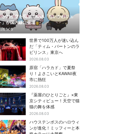
いかわが空を飛ぶ！ANA「ちいかわジェ
ト」が国内線に登場
6.08.05
世界で100万人が迷い込ん
だ「ティム・バートンのラ
ビリンス」東京へ
2026.08.03
原宿「ハラカド」で夏祭
り！よさこいとKAWAII夜
市に熱狂
2026.08.03
『薬屋のひとりごと』×東
京シティビュー！天空で猫
猫の舞を体感
2026.08.03
ハウステンボスのハロウィ
ンが進化！ミッフィーと本
格ホラーに大興奮