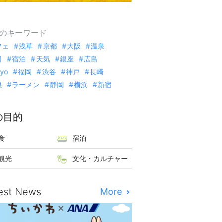
のキーワード
フェ
浅草
京都
大阪
温泉
司
宿泊
天気
銀座
広島
kyo
福岡
渋谷
神戸
長崎
根
ラーメン
静岡
横浜
新宿
の目的
食
宿泊
観光
文化・カルチャー
est News
More