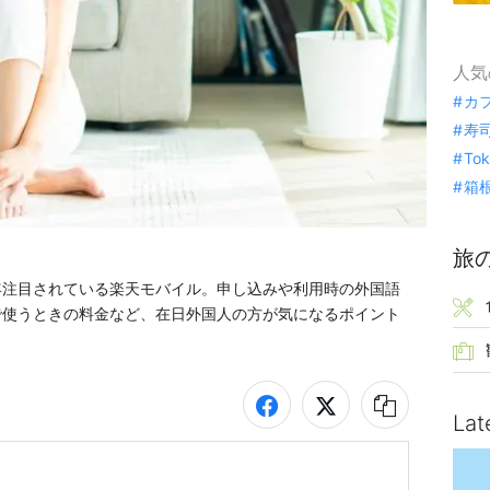
人気
カ
寿
To
箱
旅
年注目されている楽天モバイル。申し込みや利用時の外国語
で使うときの料金など、在日外国人の方が気になるポイント
Lat