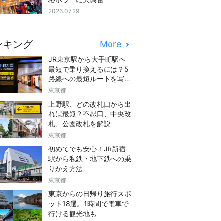
2026.07.29
ンキング
More
JR東京駅から大手町駅へ
最短で乗り換えるには？5
路線への最短ルートを写真
つきでご紹介
東京都
上野駅、どの改札口から出
れば最短？不忍口、中央改
札、公園改札を解説
東京都
初めてでも安心！JR新宿
駅から私鉄・地下鉄への乗
りかえ方法
東京都
東京からの日帰り旅行スポ
ット18選。1時間で電車で
行ける観光地も