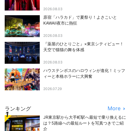
2026.08.03
原宿「ハラカド」で夏祭り！よさこいと
KAWAII夜市に熱狂
2026.08.03
『薬屋のひとりごと』×東京シティビュー！
天空で猫猫の舞を体感
2026.08.03
ハウステンボスのハロウィンが進化！ミッフ
ィーと本格ホラーに大興奮
2026.07.29
More
ランキング
JR東京駅から大手町駅へ最短で乗り換えるに
は？5路線への最短ルートを写真つきでご紹
介