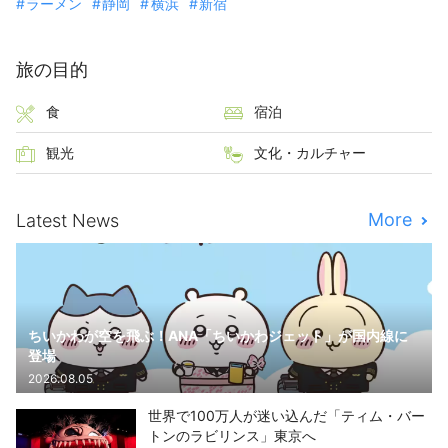
ラーメン
静岡
横浜
新宿
旅の目的
食
宿泊
観光
文化・カルチャー
More
Latest News
ちいかわが空を飛ぶ！ANA「ちいかわジェット」が国内線に
登場
2026.08.05
世界で100万人が迷い込んだ「ティム・バー
トンのラビリンス」東京へ