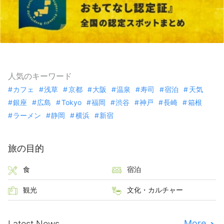
人気のキーワード
カフェ
浅草
京都
大阪
温泉
寿司
宿泊
天気
銀座
広島
Tokyo
福岡
渋谷
神戸
長崎
箱根
ラーメン
静岡
横浜
新宿
旅の目的
食
宿泊
観光
文化・カルチャー
More
Latest News