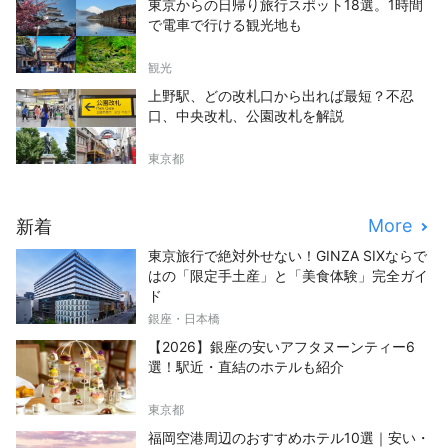
東京からの日帰り旅行スポット18選。1時間
で電車で行ける観光地も
観光
上野駅、どの改札口から出れば最短？不忍
口、中央改札、公園改札を解説
東京都
More
新着
東京旅行で絶対外せない！GINZA SIXならで
はの「限定手土産」と「美食体験」完全ガイ
ド
銀座・日本橋
【2026】銀座の安いアフタヌーンティー6
選！駅近・直結のホテルも紹介
東京都
福岡空港周辺のおすすめホテル10選｜安い・