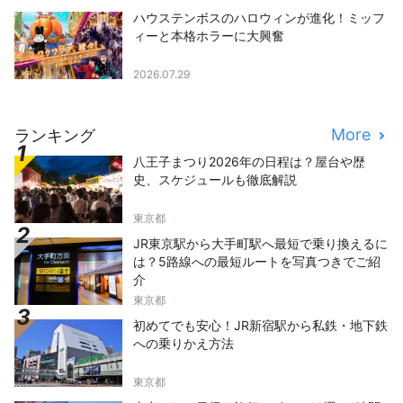
ハウステンボスのハロウィンが進化！ミッフ
ィーと本格ホラーに大興奮
2026.07.29
More
ランキング
八王子まつり2026年の日程は？屋台や歴
史、スケジュールも徹底解説
東京都
JR東京駅から大手町駅へ最短で乗り換えるに
は？5路線への最短ルートを写真つきでご紹
介
東京都
初めてでも安心！JR新宿駅から私鉄・地下鉄
への乗りかえ方法
東京都