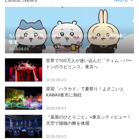
ちいかわが空を飛ぶ！ANA「ちいかわジェット」が国内線に
登場
2026.08.05
世界で100万人が迷い込んだ「ティム・バー
トンのラビリンス」東京へ
2026.08.03
原宿「ハラカド」で夏祭り！よさこいと
KAWAII夜市に熱狂
2026.08.03
『薬屋のひとりごと』×東京シティビュー！
天空で猫猫の舞を体感
2026.08.03