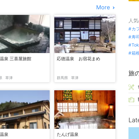
More
人気
カ
寿
To
箱
温泉 三喜屋旅館
応徳温泉 お宿花まめ
旅
県
草津
群馬県
草津
Lat
温泉
たんげ温泉