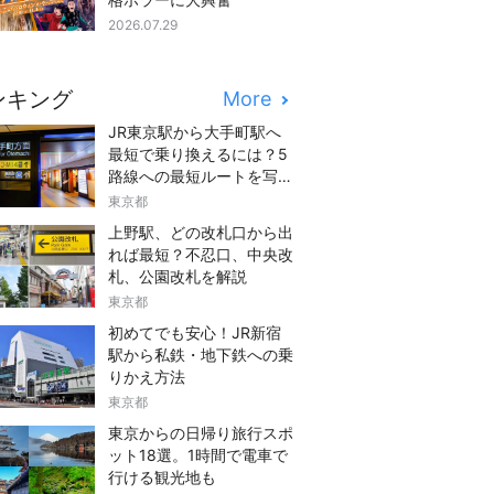
2026.07.29
ンキング
More
JR東京駅から大手町駅へ
最短で乗り換えるには？5
路線への最短ルートを写真
つきでご紹介
東京都
上野駅、どの改札口から出
れば最短？不忍口、中央改
札、公園改札を解説
東京都
初めてでも安心！JR新宿
駅から私鉄・地下鉄への乗
りかえ方法
東京都
東京からの日帰り旅行スポ
ット18選。1時間で電車で
行ける観光地も