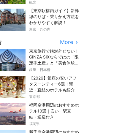
観光
【東京駅構内ガイド】新幹
線のりば・乗りかえ方法を
わかりやすく解説！
東京・丸の内
着
More
東京旅行で絶対外せない！
GINZA SIXならではの「限
定手土産」と「美食体験」
完全ガイド
銀座・日本橋
【2026】銀座の安いアフ
タヌーンティー6選！駅
近・直結のホテルも紹介
東京都
福岡空港周辺のおすすめホ
テル10選｜安い・駅直
結・送迎付き
福岡県
新千歳空港周辺のおすすめ