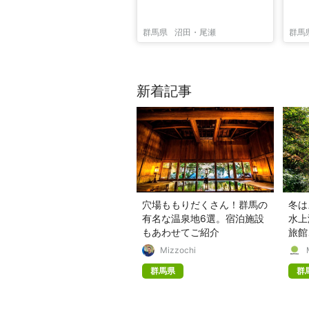
群馬県
沼田・尾瀬
群馬
新着記事
穴場ももりだくさん！群馬の
冬は
有名な温泉地6選。宿泊施設
水上
もあわせてご紹介
旅館
【2
Mizzochi
群馬県
群