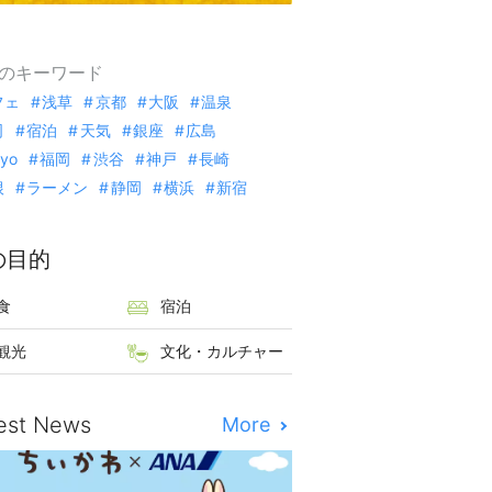
のキーワード
フェ
浅草
京都
大阪
温泉
司
宿泊
天気
銀座
広島
kyo
福岡
渋谷
神戸
長崎
根
ラーメン
静岡
横浜
新宿
の目的
食
宿泊
観光
文化・カルチャー
est News
More