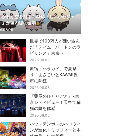
いかわが空を飛ぶ！ANA「ちいかわジェ
ト」が国内線に登場
6.08.05
世界で100万人が迷い込ん
だ「ティム・バートンのラ
ビリンス」東京へ
2026.08.03
原宿「ハラカド」で夏祭
り！よさこいとKAWAII夜
市に熱狂
2026.08.03
『薬屋のひとりごと』×東
京シティビュー！天空で猫
猫の舞を体感
2026.08.03
ハウステンボスのハロウィ
ンが進化！ミッフィーと本
格ホラーに大興奮