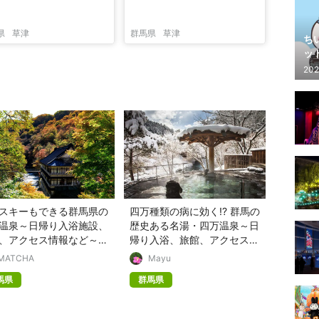
県
草津
群馬県
草津
ち
ッ
202
スキーもできる群馬県の
四万種類の病に効く!? 群馬の
温泉～日帰り入浴施設、
歴史ある名湯・四万温泉～日
、アクセス情報など～
帰り入浴、旅館、アクセス情
023~24年版】
報など～
MATCHA
Mayu
馬県
群馬県