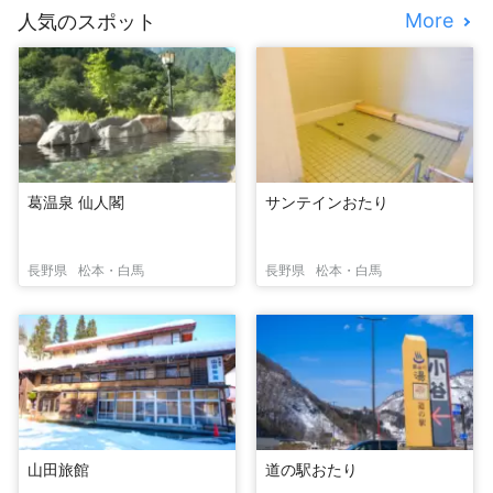
More
人気のスポット
葛温泉 仙人閣
サンテインおたり
長野県
松本・白馬
長野県
松本・白馬
山田旅館
道の駅おたり