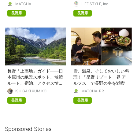
MATCHA
LIFE STYLE, Inc.
長野県
長野県
長野「上高地」ガイド——日
雪、温泉、そしておいしい料
本屈指の絶景スポット、散策
理！「星野リゾート 界 ア
ルート、宿泊、アクセス情報
ルプス」で長野の冬を満喫
などまとめ
ISHIGAKI KUMIKO
MATCHA-PR
長野県
長野県
Sponsored Stories