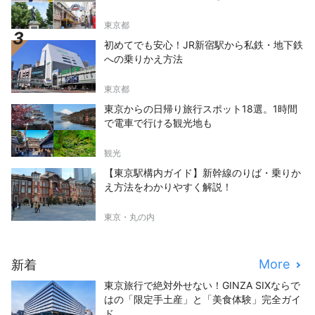
東京都
初めてでも安心！JR新宿駅から私鉄・地下鉄
への乗りかえ方法
東京都
東京からの日帰り旅行スポット18選。1時間
で電車で行ける観光地も
観光
【東京駅構内ガイド】新幹線のりば・乗りか
え方法をわかりやすく解説！
東京・丸の内
More
新着
東京旅行で絶対外せない！GINZA SIXならで
はの「限定手土産」と「美食体験」完全ガイ
ド