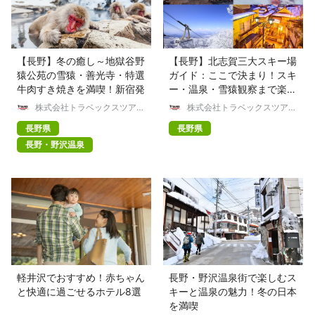
【長野】冬の癒し～地獄谷野
【長野】北志賀三大スキー場
猿公苑の雪猿・善光寺・特選
ガイド：ここで決まり！スキ
牛肉すき焼きを満喫！新宿発
ー・温泉・雪猿観察まで楽し
む
株式会社トラベックスツアー
株式会社トラベックスツアー
ズ
ズ
長野県
長野県
長野・野沢温泉
軽井沢でおすすめ！赤ちゃん
長野・野沢温泉街で楽しむス
と快適に過ごせるホテル8選
キーと温泉の魅力！冬の日本
を満喫