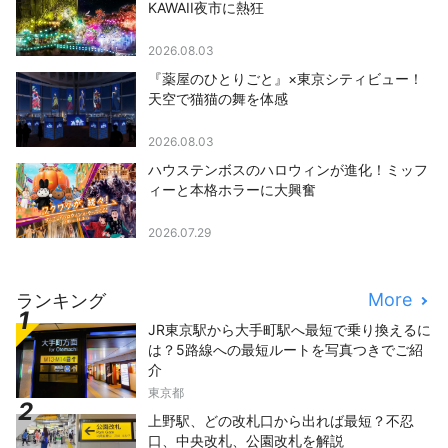
KAWAII夜市に熱狂
2026.08.03
『薬屋のひとりごと』×東京シティビュー！
天空で猫猫の舞を体感
2026.08.03
ハウステンボスのハロウィンが進化！ミッフ
ィーと本格ホラーに大興奮
2026.07.29
More
ランキング
JR東京駅から大手町駅へ最短で乗り換えるに
は？5路線への最短ルートを写真つきでご紹
介
東京都
上野駅、どの改札口から出れば最短？不忍
口、中央改札、公園改札を解説