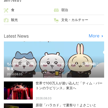
食
宿泊
観光
文化・カルチャー
More
Latest News
ちいかわが空を飛ぶ！ANA「ちいかわジェット」が国内線に
登場
2026.08.05
世界で100万人が迷い込んだ「ティム・バー
トンのラビリンス」東京へ
2026.08.03
原宿「ハラカド」で夏祭り！よさこいと