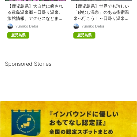
【鹿児島県】大自然に癒され
【鹿児島県】世界でも珍しい
る霧島温泉郷～日帰り温泉、
「砂むし温泉」のある指宿温
旅館情報、アクセスなどまと
泉へ行こう！～日帰り温泉、
め〜
旅館情報、アクセスなど
Yumiko Delor
Yumiko Delor
鹿児島県
鹿児島県
Sponsored Stories