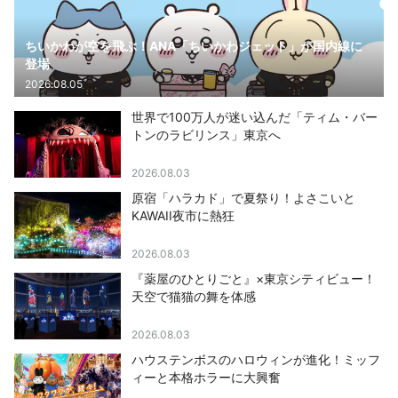
ちいかわが空を飛ぶ！ANA「ちいかわジェット」が国内線に
登場
2026.08.05
世界で100万人が迷い込んだ「ティム・バー
トンのラビリンス」東京へ
2026.08.03
原宿「ハラカド」で夏祭り！よさこいと
KAWAII夜市に熱狂
2026.08.03
『薬屋のひとりごと』×東京シティビュー！
天空で猫猫の舞を体感
2026.08.03
ハウステンボスのハロウィンが進化！ミッフ
ィーと本格ホラーに大興奮