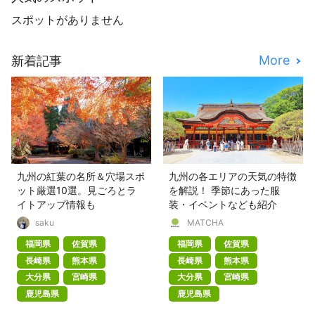
スポットがありません
More
新着記事
九州の紅葉の名所＆穴場スポ
九州の各エリアの天気の特徴
ット厳選10選。見ごろとラ
を解説！ 季節にあった服
イトアップ情報も
装・イベントなども紹介
saku
MATCHA
福岡県
佐賀県
福岡県
佐賀県
長崎県
熊本県
長崎県
熊本県
大分県
宮崎県
大分県
宮崎県
鹿児島県
鹿児島県