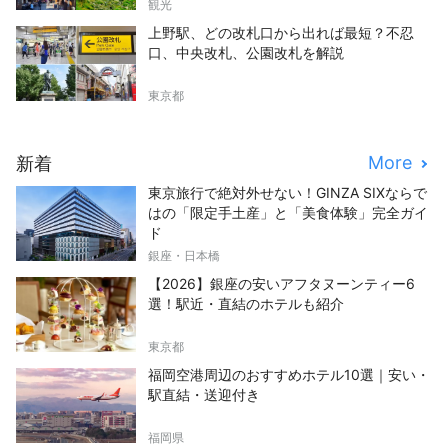
観光
上野駅、どの改札口から出れば最短？不忍
口、中央改札、公園改札を解説
東京都
More
新着
東京旅行で絶対外せない！GINZA SIXならで
はの「限定手土産」と「美食体験」完全ガイ
ド
銀座・日本橋
【2026】銀座の安いアフタヌーンティー6
選！駅近・直結のホテルも紹介
東京都
福岡空港周辺のおすすめホテル10選｜安い・
駅直結・送迎付き
福岡県