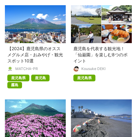
【2024】鹿児島県のオスス
鹿児島を代表する観光地！
メグルメ店・おみやげ・観光
「仙巌園」を楽しむ8つのポ
スポット10選
イント
MATCHA-PR
Kousuke DEKI
鹿児島県
鹿児島
鹿児島県
霧島