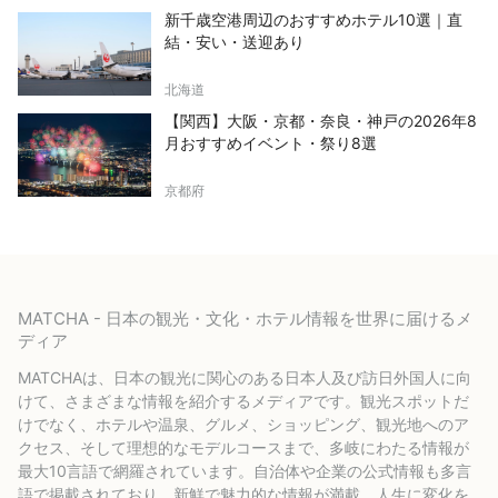
新千歳空港周辺のおすすめホテル10選｜直
結・安い・送迎あり
北海道
【関西】大阪・京都・奈良・神戸の2026年8
月おすすめイベント・祭り8選
京都府
MATCHA - 日本の観光・文化・ホテル情報を世界に届けるメ
ディア
MATCHAは、日本の観光に関心のある日本人及び訪日外国人に向
けて、さまざまな情報を紹介するメディアです。観光スポットだ
けでなく、ホテルや温泉、グルメ、ショッピング、観光地へのア
クセス、そして理想的なモデルコースまで、多岐にわたる情報が
最大10言語で網羅されています。自治体や企業の公式情報も多言
語で掲載されており、新鮮で魅力的な情報が満載。人生に変化を