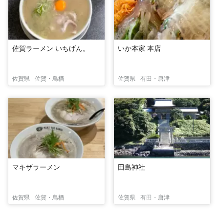
佐賀ラーメン いちげん。
いか本家 本店
佐賀県
佐賀・鳥栖
佐賀県
有田・唐津
マキザラーメン
田島神社
佐賀県
佐賀・鳥栖
佐賀県
有田・唐津