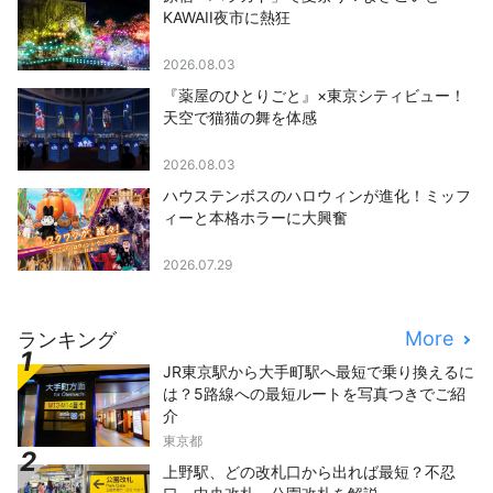
KAWAII夜市に熱狂
2026.08.03
『薬屋のひとりごと』×東京シティビュー！
天空で猫猫の舞を体感
2026.08.03
ハウステンボスのハロウィンが進化！ミッフ
ィーと本格ホラーに大興奮
2026.07.29
More
ランキング
JR東京駅から大手町駅へ最短で乗り換えるに
は？5路線への最短ルートを写真つきでご紹
介
東京都
上野駅、どの改札口から出れば最短？不忍