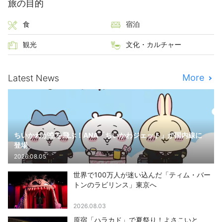
旅の目的
食
宿泊
観光
文化・カルチャー
More
Latest News
ちいかわが空を飛ぶ！ANA「ちいかわジェット」が国内線に
登場
2026.08.05
世界で100万人が迷い込んだ「ティム・バー
トンのラビリンス」東京へ
2026.08.03
原宿「ハラカド」で夏祭り！よさこいと