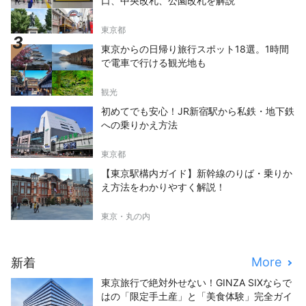
口、中央改札、公園改札を解説
東京都
東京からの日帰り旅行スポット18選。1時間
で電車で行ける観光地も
観光
初めてでも安心！JR新宿駅から私鉄・地下鉄
への乗りかえ方法
東京都
【東京駅構内ガイド】新幹線のりば・乗りか
え方法をわかりやすく解説！
東京・丸の内
More
新着
東京旅行で絶対外せない！GINZA SIXならで
はの「限定手土産」と「美食体験」完全ガイ