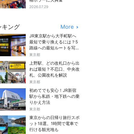
2026.07.29
ンキング
More
JR東京駅から大手町駅へ
最短で乗り換えるには？5
路線への最短ルートを写真
つきでご紹介
東京都
上野駅、どの改札口から出
れば最短？不忍口、中央改
札、公園改札を解説
東京都
初めてでも安心！JR新宿
駅から私鉄・地下鉄への乗
りかえ方法
東京都
東京からの日帰り旅行スポ
ット18選。1時間で電車で
行ける観光地も