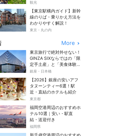
観光
【東京駅構内ガイド】新幹
線のりば・乗りかえ方法を
わかりやすく解説！
東京・丸の内
着
More
東京旅行で絶対外せない！
GINZA SIXならではの「限
定手土産」と「美食体験」
完全ガイド
銀座・日本橋
【2026】銀座の安いアフ
タヌーンティー6選！駅
近・直結のホテルも紹介
東京都
福岡空港周辺のおすすめホ
テル10選｜安い・駅直
結・送迎付き
福岡県
新千歳空港周辺のおすすめ