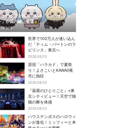
いかわが空を飛ぶ！ANA「ちいかわジェ
ト」が国内線に登場
6.08.05
世界で100万人が迷い込ん
だ「ティム・バートンのラ
ビリンス」東京へ
2026.08.03
原宿「ハラカド」で夏祭
り！よさこいとKAWAII夜
市に熱狂
2026.08.03
『薬屋のひとりごと』×東
京シティビュー！天空で猫
猫の舞を体感
2026.08.03
ハウステンボスのハロウィ
ンが進化！ミッフィーと本
格ホラーに大興奮