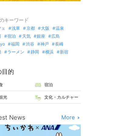
のキーワード
フェ
浅草
京都
大阪
温泉
司
宿泊
天気
銀座
広島
kyo
福岡
渋谷
神戸
長崎
根
ラーメン
静岡
横浜
新宿
の目的
食
宿泊
観光
文化・カルチャー
est News
More