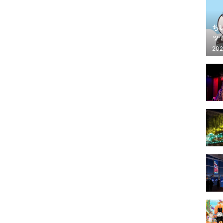
ち
ッ
202