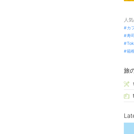
人気
カ
寿
To
箱
旅
Lat