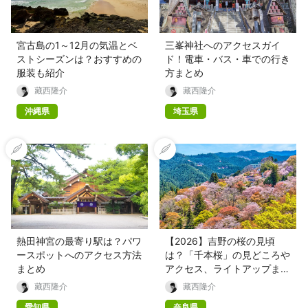
宮古島の1～12月の気温とベ
三峯神社へのアクセスガイ
ストシーズンは？おすすめの
ド！電車・バス・車での行き
服装も紹介
方まとめ
藏西隆介
藏西隆介
沖縄県
埼玉県
熱田神宮の最寄り駅は？パワ
【2026】吉野の桜の見頃
ースポットへのアクセス方法
は？「千本桜」の見どころや
まとめ
アクセス、ライトアップまと
め
藏西隆介
藏西隆介
愛知県
奈良県