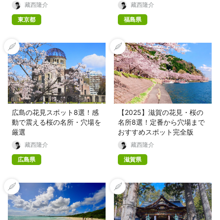
藏西隆介
藏西隆介
東京都
福島県
広島の花見スポット8選！感
【2025】滋賀の花見・桜の
動で震える桜の名所・穴場を
名所8選！定番から穴場まで
厳選
おすすめスポット完全版
藏西隆介
藏西隆介
広島県
滋賀県