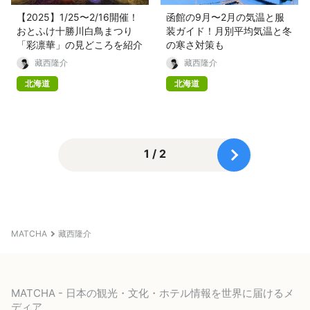
【2025】1/25〜2/16開催！
函館の9月〜2月の気温と服
おとふけ十勝川白鳥まつり
装ガイド！月別平均気温と冬
「彩凛華」の見どころを紹介
の寒さ対策も
藏西隆介
藏西隆介
北海道
北海道
1 / 2
MATCHA
藏西隆介
MATCHA - 日本の観光・文化・ホテル情報を世界に届けるメ
ディア