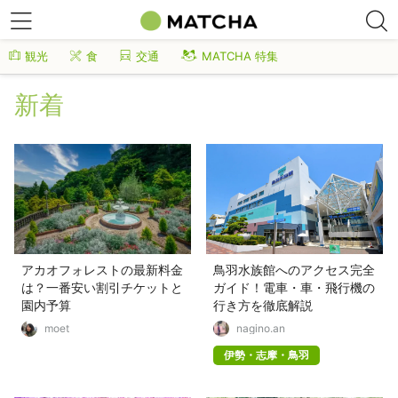
観光
食
交通
MATCHA 特集
新着
アカオフォレストの最新料金
鳥羽水族館へのアクセス完全
は？一番安い割引チケットと
ガイド！電車・車・飛行機の
園内予算
行き方を徹底解説
moet
nagino.an
伊勢・志摩・鳥羽