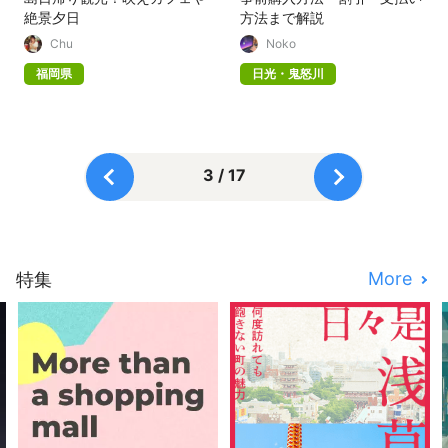
絶景夕日
方法まで解説
Chu
Noko
福岡県
日光・鬼怒川
3 / 17
More
特集