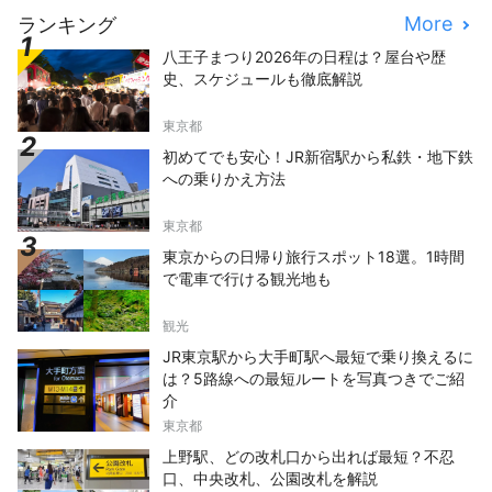
More
ランキング
八王子まつり2026年の日程は？屋台や歴
史、スケジュールも徹底解説
東京都
初めてでも安心！JR新宿駅から私鉄・地下鉄
への乗りかえ方法
東京都
東京からの日帰り旅行スポット18選。1時間
で電車で行ける観光地も
観光
JR東京駅から大手町駅へ最短で乗り換えるに
は？5路線への最短ルートを写真つきでご紹
介
東京都
上野駅、どの改札口から出れば最短？不忍
口、中央改札、公園改札を解説