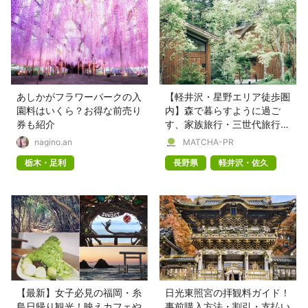
あしかがフラワーパークの入
【軽井沢・星野エリア徒歩圏
園料はいくら？お得な前売り
内】森で暮らすように過ご
券も紹介
す、家族旅行・三世代旅行・
記念日旅行を彩る上質な一棟
nagino.an
MATCHA-PR
貸し別荘「軽井沢森四季
栃木・足利
長野県
軽井沢・佐久
VILLA」
【最新】女子必見の福岡・糸
日光東照宮の拝観料ガイド！
島日帰り観光！映えカフェや
事前購入方法・割引・支払い