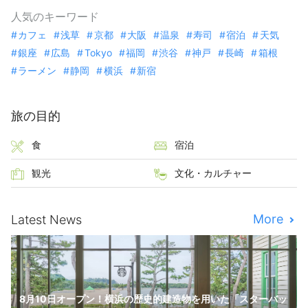
人気のキーワード
カフェ
浅草
京都
大阪
温泉
寿司
宿泊
天気
銀座
広島
Tokyo
福岡
渋谷
神戸
長崎
箱根
ラーメン
静岡
横浜
新宿
旅の目的
食
宿泊
観光
文化・カルチャー
More
Latest News
8月10日オープン！横浜の歴史的建造物を用いた「スターバッ