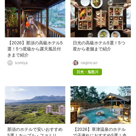
【2026】那須の高級ホテル5
日光の高級ホテル5選！5つ
選！5つ星級から露天風呂付
星から老舗まで紹介
きまで紹介
komiya
nagino.an
日光・鬼怒川
那須のホテルで安いおすすめ
【2026】草津温泉のホテル
5選！カップル・ファミリ
で子連れにおすすめ5選！赤