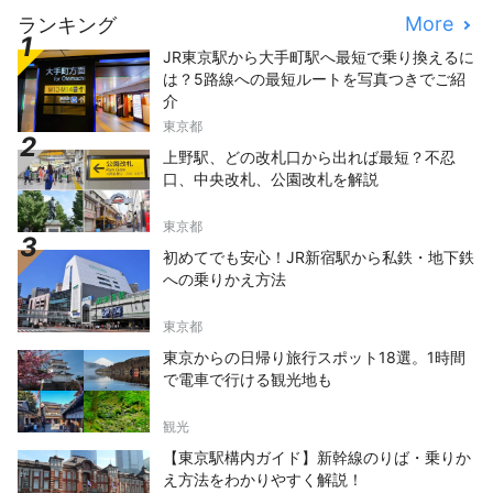
More
ランキング
JR東京駅から大手町駅へ最短で乗り換えるに
は？5路線への最短ルートを写真つきでご紹
介
東京都
上野駅、どの改札口から出れば最短？不忍
口、中央改札、公園改札を解説
東京都
初めてでも安心！JR新宿駅から私鉄・地下鉄
への乗りかえ方法
東京都
東京からの日帰り旅行スポット18選。1時間
で電車で行ける観光地も
観光
【東京駅構内ガイド】新幹線のりば・乗りか
え方法をわかりやすく解説！