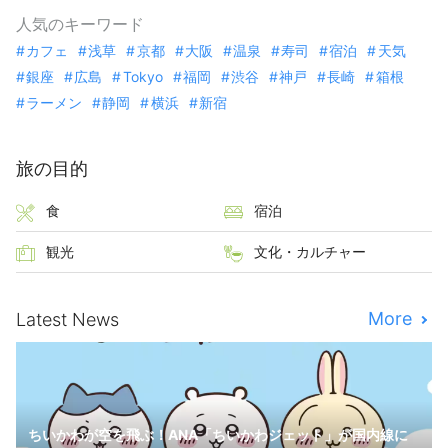
人気のキーワード
カフェ
浅草
京都
大阪
温泉
寿司
宿泊
天気
銀座
広島
Tokyo
福岡
渋谷
神戸
長崎
箱根
ラーメン
静岡
横浜
新宿
旅の目的
食
宿泊
観光
文化・カルチャー
More
Latest News
ちいかわが空を飛ぶ！ANA「ちいかわジェット」が国内線に