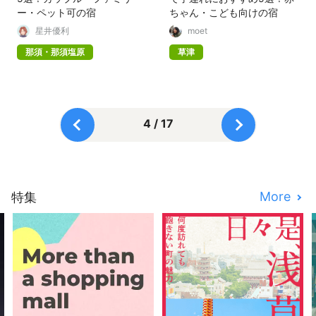
ー・ペット可の宿
ちゃん・こども向けの宿
星井優利
moet
那須・那須塩原
草津
4 / 17
More
特集