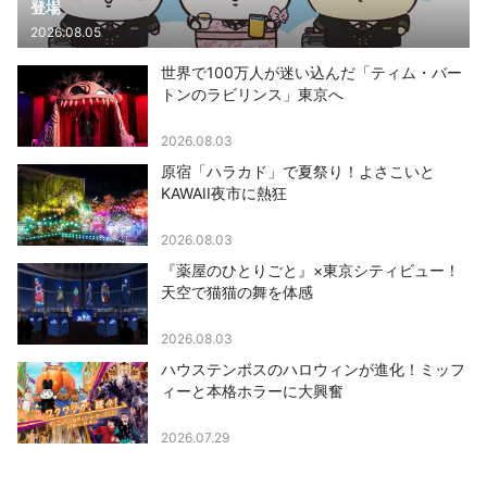
登場
2026.08.05
世界で100万人が迷い込んだ「ティム・バー
トンのラビリンス」東京へ
2026.08.03
原宿「ハラカド」で夏祭り！よさこいと
KAWAII夜市に熱狂
2026.08.03
『薬屋のひとりごと』×東京シティビュー！
天空で猫猫の舞を体感
2026.08.03
ハウステンボスのハロウィンが進化！ミッフ
ィーと本格ホラーに大興奮
2026.07.29