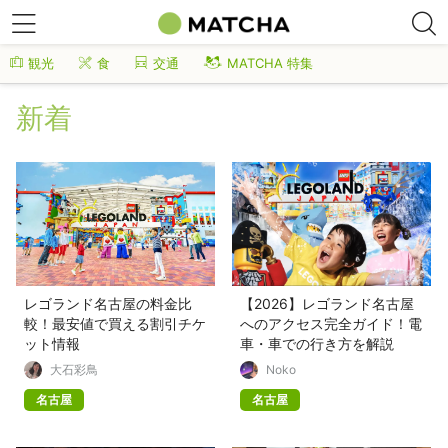
観光
食
交通
MATCHA 特集
新着
レゴランド名古屋の料金比
【2026】レゴランド名古屋
較！最安値で買える割引チケ
へのアクセス完全ガイド！電
ット情報
車・車での行き方を解説
大石彩鳥
Noko
名古屋
名古屋