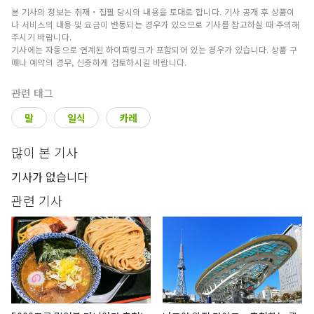
본 기사의 정보는 취재・집필 당시의 내용을 토대로 합니다. 기사 공개 후 상품이
나 서비스의 내용 및 요금이 변동되는 경우가 있으므로 기사를 참고하실 때 주의해
주시기 바랍니다.
기사에는 자동으로 연계된 하이퍼링크가 포함되어 있는 경우가 있습니다. 상품 구
매나 예약의 경우, 신중하게 검토하시길 바랍니다.
관련 태그
말
일식
카레
많이 본 기사
기사가 없습니다
관련 기사