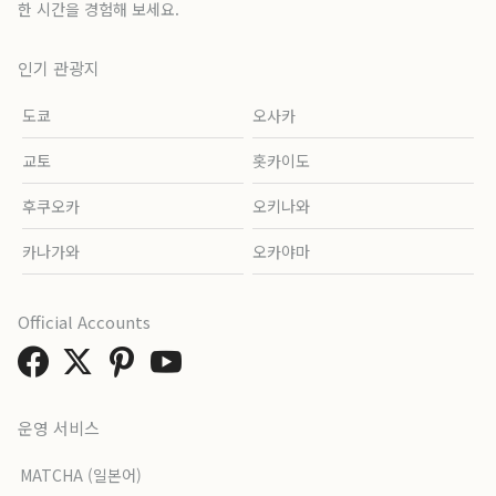
한 시간을 경험해 보세요.
인기 관광지
도쿄
오사카
교토
홋카이도
후쿠오카
오키나와
카나가와
오카야마
Official Accounts
운영 서비스
MATCHA (일본어)