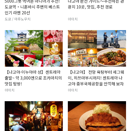
5000그릇 먹어본 마니아가 추천!
나고야 완전 가이드〜추천하는 관
도쿄역・니혼바시 주변의 베스트
광지 10곳, 맛집, 추천 경로
인기 라멘 20선
도쿄 / 마루노우치
아이치
【나고야·이누야마 성】센트레아
【나고야】 전망 욕탕부터 세그웨
출발~ 약 3,000엔으로 조카마치의
이, 히쓰마부시까지! 센트레아 나
맛집 탐방!
고야 중부국제공항을 만끽해 보자
아이치
아이치