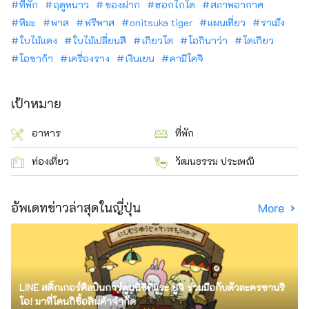
ที่พัก
ฤดูหนาว
ของฝาก
ฮอกไกโด
สภาพอากาศ
หิมะ
พาส
ฟรีพาส
onitsuka tiger
แผนเที่ยว
ราเม็ง
ใบไม้แดง
ใบไม้เปลี่ยนสี
เกียวโต
โอกินาว่า
โตเกียว
โอซาก้า
เครื่องราง
เงินเยน
คามิโคจิ
เป้าหมาย
อาหาร
ที่พัก
ท่องเที่ยว
วัฒนธรรม ประเพณี
อัพเดทข่าวล่าสุดในญี่ปุ่น
More
LINE สติ๊กเกอร์ศิลปินการ์ตูนนิชิทีมูระ ยูจิ ร่วมมือกับตัวละครซานริ
โอ! มาที่โดนกิซื้อสินค้าจำกัด