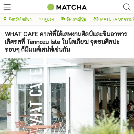
จังหวัดโตเกียว
คูปอง
อัพเดทญี่ปุ่น
MATCHA บทความพ
WHAT CAFE คาเฟ่ที่ได้เสพงานศิลป์และชิมอาหาร
เลิศรสที่ Tennozu Isle ในโตเกียว! จุดชมศิลปะ
รอบๆ ก็มีมนต์เสน่ห์เช่นกัน