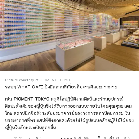
Picture courtesy of PIGMENT TOKYO
รอบๆ WHAT CAFE ยังมีสถานที่เกี่ยวกับงานศิลปะมากมาย
เช่น
PIGMENT TOKYO
สตูดิโอปฏิบัติงานศิลป์และร้านอุปกรณ์
ศิลปะดั้งเดิมของญี่ปุ่นซึ่งได้รับการออกแบบภายในโดย
คุณคุมะ เคน
โกะ
สถาปนิกชื่อดังระดับปรมาจารย์ของวงการสถาปัตยกรรม ใน
บรรยากาศที่ทรงเสน่ห์ซึ่งตกแต่งด้วยไม้ไผ่รูปแบบคล้ายมู่ลี่ไม้ไผ่ของ
ญี่ปุ่นในลักษณะเป็นลูกคลื่น