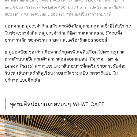
Parma Ham & Lemon Pasta 900 เยน (จานเดียว) 1,100 เยน (with Drink
and Ribbon Salad) / Ice Latte 450 เยน / Homemade Sangria (สีแดง)
800 เยน / White Pudding 500 เยน *ทั้งหมดเป็นราคารวมภาษี
นอกจากเมนูประจำร้านแล้ว คาเฟ่ยังมีเมนูตามฤดูกาลซึ่งมีให้บริการ
ในช่วงเวลาจำกัด เมนูประจำร้านก็มีความหลากหลาย มีครบทั้ง
อาหารหลัก ของหวาน กาแฟ และเครื่องดื่มแอลกอฮอล์
เมนูยอดนิยมของร้านคือพาสต้าสูตรพิเศษที่เปลี่ยนไปตามฤดูกาล
ภาพด้านบนเป็นพาสต้าพามาแฮมซอสเลมอน (Parma Ham &
Lemon Pasta) พามาแฮมและกลิ่นมะนาวที่สดชื่นช่วยกระตุ้นต่อม
รับรส เส้นพาสต้าที่ดูเรียบง่ายแต่มีความหนึบ รสชาติแน่น ใน
ปริมาณแบบจัดเต็ม
จุดชมศิลปะมากมายรอบๆ WHAT CAFE