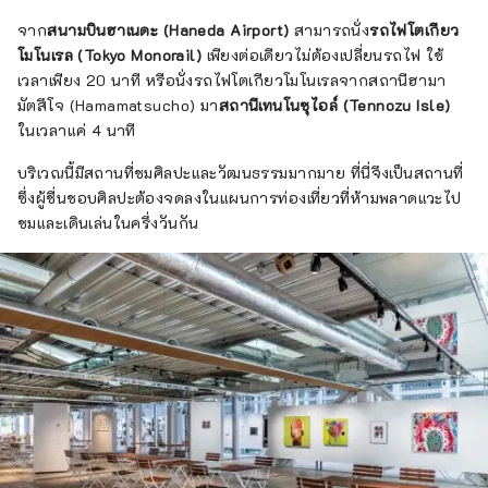
จาก
สนามบินฮาเนดะ (Haneda Airport)
สามารถนั่ง
รถไฟโตเกียว
โมโนเรล (Tokyo Monorail)
เพียงต่อเดียวไม่ต้องเปลี่ยนรถไฟ ใช้
เวลาเพียง 20 นาที หรือนั่งรถไฟโตเกียวโมโนเรลจากสถานีฮามา
มัตสึโจ (Hamamatsucho) มา
สถานีเทนโนซุไอล์ (Tennozu Isle)
ในเวลาแค่ 4 นาที
บริเวณนี้มีสถานที่ชมศิลปะและวัฒนธรรมมากมาย ที่นี่จึงเป็นสถานที่
ซึ่งผู้ชื่นชอบศิลปะต้องจดลงในแผนการท่องเที่ยวที่ห้ามพลาดแวะไป
ชมและเดินเล่นในครึ่งวันกัน