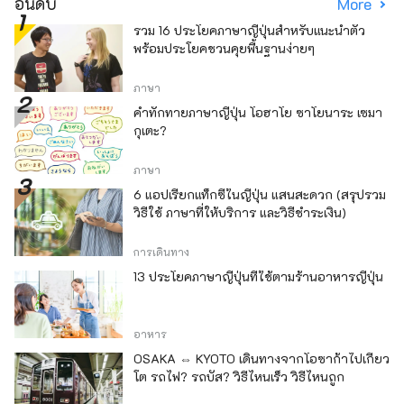
อันดับ
More
รวม 16 ประโยคภาษาญี่ปุ่นสำหรับแนะนำตัว
พร้อมประโยคชวนคุยพื้นฐานง่ายๆ
ภาษา
คำทักทายภาษาญี่ปุ่น โอฮาโย ซาโยนาระ เซมา
กุเตะ?
ภาษา
6 แอปเรียกแท็กซี่ในญี่ปุ่น แสนสะดวก (สรุปรวม
วิธีใช้ ภาษาที่ให้บริการ และวิธีชำระเงิน)
การเดินทาง
13 ประโยคภาษาญี่ปุ่นที่ใช้ตามร้านอาหารญี่ปุ่น
อาหาร
OSAKA ⇔ KYOTO เดินทางจากโอซาก้าไปเกียว
โต รถไฟ? รถบัส? วิธีไหนเร็ว วิธีไหนถูก