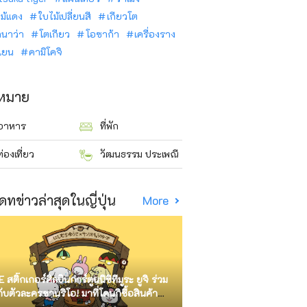
ม้แดง
ใบไม้เปลี่ยนสี
เกียวโต
ินาว่า
โตเกียว
โอซาก้า
เครื่องราง
นเยน
คามิโคจิ
าหมาย
อาหาร
ที่พัก
ท่องเที่ยว
วัฒนธรรม ประเพณี
ดทข่าวล่าสุดในญี่ปุ่น
More
E สติ๊กเกอร์ศิลปินการ์ตูนนิชิทีมูระ ยูจิ ร่วม
กับตัวละครซานริโอ! มาที่โดนกิซื้อสินค้า
ัด