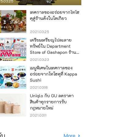
5.03.25
เทศกาลของอร่อยจากโทโฮ
คุสู่ร้านดังในโตเกียว
2021.03.25
เตรียมเหรียญไปละลาย
ทรัพย์ใน Department
Store of Gashapon ร้านที่มี
เครื่องกาชาปองเยอะที่สุดใน
2021.03.23
โลก อิเคะบุคุโระ
เมนูพิเศษในเทศกาลของ
อร่อยจากโทโฮคุที่ Kappa
Sushi
2021.03.18
Uniqlo กับ GU ลดราคา
สินค้าทุกรายการรับ
กฎหมายใหม่
2021.03.11
ับ
More