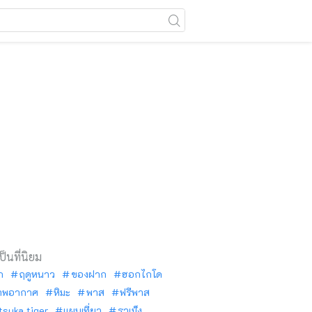
เป็นที่นิยม
ัก
ฤดูหนาว
ของฝาก
ฮอกไกโด
าพอากาศ
หิมะ
พาส
ฟรีพาส
tsuka tiger
แผนเที่ยว
ราเม็ง