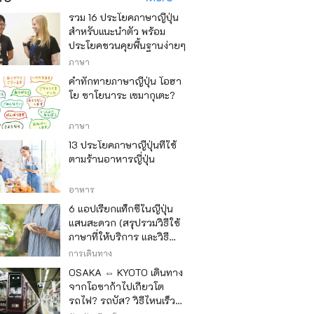
รวม 16 ประโยคภาษาญี่ปุ่น
สำหรับแนะนำตัว พร้อม
ประโยคชวนคุยพื้นฐานง่ายๆ
ภาษา
คำทักทายภาษาญี่ปุ่น โอฮา
โย ซาโยนาระ เซมากุเตะ?
ภาษา
13 ประโยคภาษาญี่ปุ่นที่ใช้
ตามร้านอาหารญี่ปุ่น
อาหาร
6 แอปเรียกแท็กซี่ในญี่ปุ่น
แสนสะดวก (สรุปรวมวิธีใช้
ภาษาที่ให้บริการ และวิธี
ชำระเงิน)
การเดินทาง
OSAKA ⇔ KYOTO เดินทาง
จากโอซาก้าไปเกียวโต
รถไฟ? รถบัส? วิธีไหนเร็ว