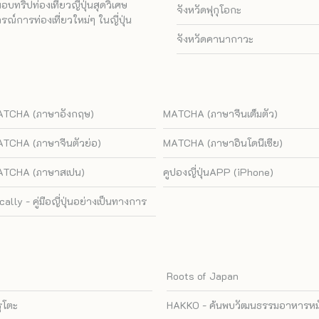
ทริปท่องเที่ยวญี่ปุ่นสุดวิเศษ
จังหวัดฟุกุโอกะ
ณ์การท่องเที่ยวใหม่ๆ ในญี่ปุ่น
จังหวัดคานากาวะ
TCHA (ภาษาอังกฤษ)
MATCHA (ภาษาจีนเต็มตัว)
TCHA (ภาษาจีนตัวย่อ)
MATCHA (ภาษาอินโดนีเซีย)
TCHA (ภาษาสเปน)
คูปองญี่ปุ่นAPP (iPhone)
cally - คู่มือญี่ปุ่นอย่างเป็นทางการ
Roots of Japan
รุโตะ
HAKKO - ค้นพบวัฒนธรรมอาหารหมัก