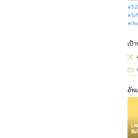
ใบไ
โอก
เงิ
เป้
อัพเ
LIN
มือ
จำก