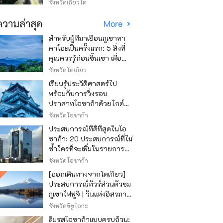
วิธีไหนถูก
จังหวัดเกียวโต
วามล่าสุด
More
สำหรับผู้ที่มาเยือนภูเขาทา
คาโอะเป็นครั้งแรก: 5 สิ่งที่
คุณควรรู้ก่อนขึ้นเขา เพื่อ
ให้การปีนเขาเป็นไปอย่าง
จังหวัดโตเกียว
สนุกสนาน
เรียนรู้ประวัติศาสตร์ไป
พร้อมกับการวิ่งรอบ
ปราสาทโอซาก้าด้วยไกด์
เสียง "วิ่ง วิ่ง เรียนรู้"
จังหวัดโอซาก้า
ประสบการณ์ที่ดีที่สุดในโอ
ซาก้า: 20 ประสบการณ์ที่ไม่
ซ้ำใครที่จะเพิ่มในรายการสิ่ง
ที่อยากทำในการเดินทาง
จังหวัดโอซาก้า
ของคุณ
[ออกเดินทางจากโตเกียว]
ประสบการณ์ทัวร์ส่วนตัวชม
ภูเขาไฟฟูจิ | วันแห่งอิสรภาพ
สุดหรู
จังหวัดชิซูโอกะ
ลิ้มรสโอซาก้าแบบครบถ้วน: