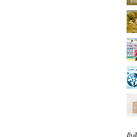
202
อันด