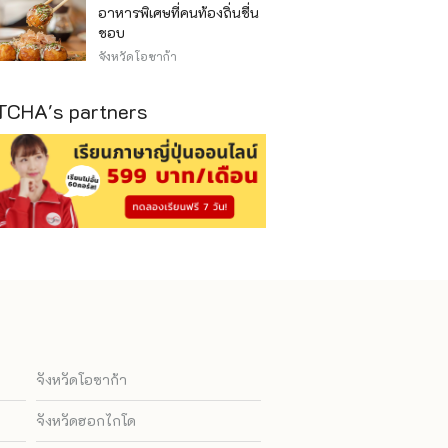
อาหารพิเศษที่คนท้องถิ่นชื่น
ชอบ
จังหวัดโอซาก้า
CHA's partners
จังหวัดโอซาก้า
จังหวัดฮอกไกโด