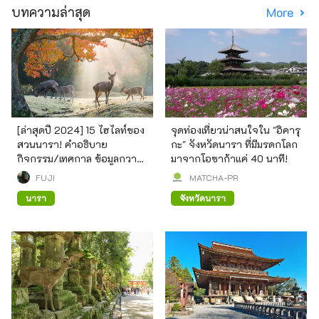
บทความล่าสุด
More
[ล่าสุดปี 2024] 15 ไฮไลท์ของ
จุดท่องเที่ยวน่าสนใจใน "อิคารุ
สวนนารา! คำอธิบาย
กะ" จังหวัดนารา ที่มีมรดกโลก
กิจกรรม/เทศกาล ข้อมูลกวาง
มาจากโอซาก้าแค่ 40 นาที!
การเข้าถึง ฯลฯ
FUJI
MATCHA-PR
นารา
จังหวัดนารา