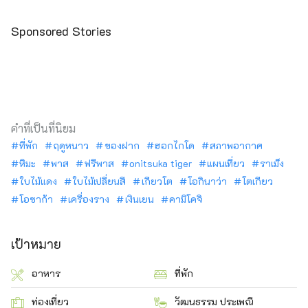
Sponsored Stories
คำที่เป็นที่นิยม
ที่พัก
ฤดูหนาว
ของฝาก
ฮอกไกโด
สภาพอากาศ
หิมะ
พาส
ฟรีพาส
onitsuka tiger
แผนเที่ยว
ราเม็ง
ใบไม้แดง
ใบไม้เปลี่ยนสี
เกียวโต
โอกินาว่า
โตเกียว
โอซาก้า
เครื่องราง
เงินเยน
คามิโคจิ
เป้าหมาย
อาหาร
ที่พัก
ท่องเที่ยว
วัฒนธรรม ประเพณี