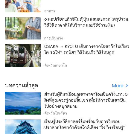
อาหาร
6 แอปเรียกแท็กซี่ในญี่ปุ่น แสนสะดวก (สรุปรวม
วิธีใช้ ภาษาที่ให้บริการ และวิธีชำระเงิน)
การเดินทาง
OSAKA ⇔ KYOTO เดินทางจากโอซาก้าไปเกียว
โต รถไฟ? รถบัส? วิธีไหนเร็ว วิธีไหนถูก
จังหวัดเกียวโต
บทความล่าสุด
More
สำหรับผู้ที่มาเยือนภูเขาทาคาโอะเป็นครั้งแรก: 5
สิ่งที่คุณควรรู้ก่อนขึ้นเขา เพื่อให้การปีนเขาเป็น
ไปอย่างสนุกสนาน
จังหวัดโตเกียว
เรียนรู้ประวัติศาสตร์ไปพร้อมกับการวิ่งรอบ
ปราสาทโอซาก้าด้วยไกด์เสียง "วิ่ง วิ่ง เรียนรู้"