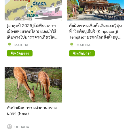
[ล่าสุดปี 2025]ไปเที่ยวนารา
สัมผัสความเชื่อดั้งเดิมของญี่ปุ่น
เมืองแห่งมรดกโลก! แนะนำวิธี
ที่ "วัดคิมปุเซ็นจิ (Kinpusenji
เดินทางไปนาราจากเกียวโต
Temple)" มรดกโลกซึ่งตั้งอยู่
และโอซาก้า (Nara)
บนภูเขาโยชิโนะ จังหวัดนารา
MATCHA
MATCHA
จังหวัดนารา
จังหวัดนารา
ต้นกำเนิดกวาง แห่งสวนกวาง
นารา (Nara)
UCHACA