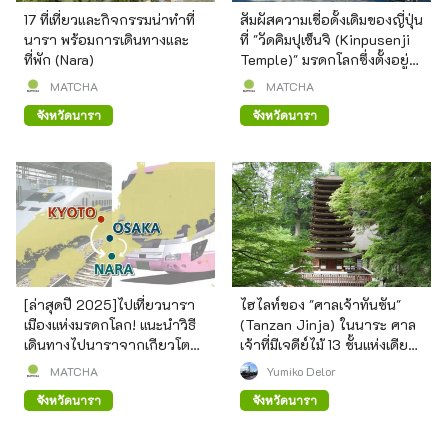
17 ที่เที่ยวและกิจกรรมน่าทำที่
สัมผัสความเชื่อดั้งเดิมของญี่ปุ่น
นารา พร้อมการเดินทางและ
ที่ "วัดคิมปุเซ็นจิ (Kinpusenji
ที่พัก (Nara)
Temple)" มรดกโลกซึ่งตั้งอยู่
บนภูเขาโยชิโนะ จังหวัดนารา
MATCHA
MATCHA
จังหวัดนารา
จังหวัดนารา
[ล่าสุดปี 2025]ไปเที่ยวนารา
ไฮไลท์ของ "ศาลเจ้าทันซัน"
เมืองแห่งมรดกโลก! แนะนำวิธี
(Tanzan Jinja) ในนาระ ศาล
เดินทางไปนาราจากเกียวโต
เจ้าที่มีเจดีย์ไม้ 13 ชั้นแห่งเดียว
และโอซาก้า (Nara)
ในโลก
MATCHA
Yumiko Delor
จังหวัดนารา
จังหวัดนารา