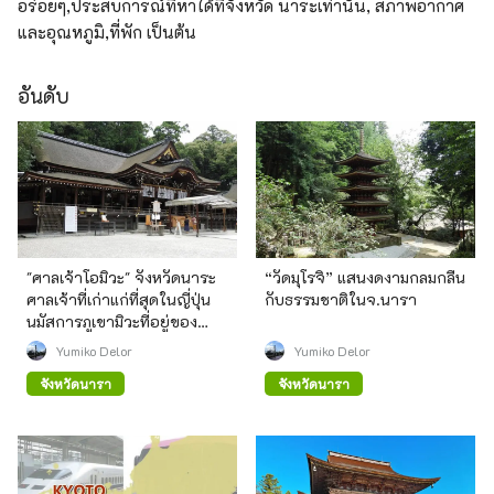
อร่อยๆ,ประสบการณ์ที่หาได้ที่จังหวัด นาระเท่านั้น, สภาพอากาศ
และอุณหภูมิ,ที่พัก เป็นต้น
อันดับ
"ศาลเจ้าโอมิวะ" จังหวัดนาระ
“วัดมุโรจิ” แสนงดงามกลมกลืน
ศาลเจ้าที่เก่าแก่ที่สุดในญี่ปุ่น
กับธรรมชาติในจ.นารา
นมัสการภูเขามิวะที่อยู่ของ
เทพเจ้า
Yumiko Delor
Yumiko Delor
จังหวัดนารา
จังหวัดนารา