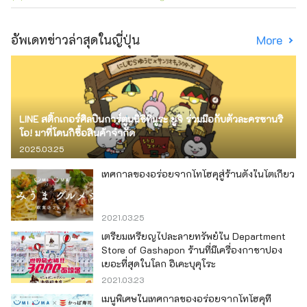
อัพเดทข่าวล่าสุดในญี่ปุ่น
More
LINE สติ๊กเกอร์ศิลปินการ์ตูนนิชิทีมูระ ยูจิ ร่วมมือกับตัวละครซานริ
โอ! มาที่โดนกิซื้อสินค้าจำกัด
2025.03.25
เทศกาลของอร่อยจากโทโฮคุสู่ร้านดังในโตเกียว
2021.03.25
เตรียมเหรียญไปละลายทรัพย์ใน Department
Store of Gashapon ร้านที่มีเครื่องกาชาปอง
เยอะที่สุดในโลก อิเคะบุคุโระ
2021.03.23
เมนูพิเศษในเทศกาลของอร่อยจากโทโฮคุที่