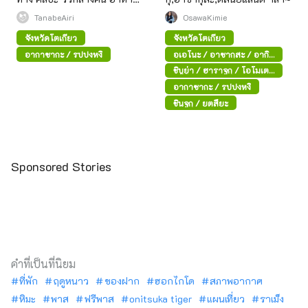
และไฮไลท์อื่นๆ
TanabeAiri
OsawaKimie
จังหวัดโตเกียว
จังหวัดโตเกียว
อากาซากะ / รปปงหงิ
อุเอโนะ / อาซากุสะ / อากิ
ฮาบาระ
ชิบูย่า / ฮาราจูกุ / โอโมเตะ
ซันโด
อากาซากะ / รปปงหงิ
ชินจูกุ / ยตสึยะ
Sponsored Stories
คำที่เป็นที่นิยม
ที่พัก
ฤดูหนาว
ของฝาก
ฮอกไกโด
สภาพอากาศ
หิมะ
พาส
ฟรีพาส
onitsuka tiger
แผนเที่ยว
ราเม็ง