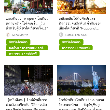
แผนเที่ยวอาซากุสะ・โตเกียว
เพลิดเพลินไปกับศิลปะและ
สกายทรี・โอไดบะใน 1 วัน
กิจกรรมจนดึกดื่น! ค่ำคืนของ
สำหรับผู้เที่ยวโตเกียวครั้งแรก!
เมืองโตเกียวที่ "Roppongi
Hills"
Miho Moriya
Satomi Echigoya
จังหวัดโตเกียว
จังหวัดโตเกียว
อุเอโนะ / อาซากุสะ / อากิ
อากาซากะ / รปปงหงิ
ฮาบาระ
อากาซากะ / รปปงหงิ
【ฉบับพิเศษ】ไกด์นำเที่ยวรป
ไกด์นำเที่ยวโตเกียวจำแนกตาม
ปงหงิแบบจัดเต็ม! วิธีการเดิน
โซนยอดนิยม ~ชิบุย่า,ชินจู
ทาง ศิลปะ วิวกลางคืน อาหาร
กุ,อาซากุสะ,ดิสนีย์แลนด์ ฯลฯ~