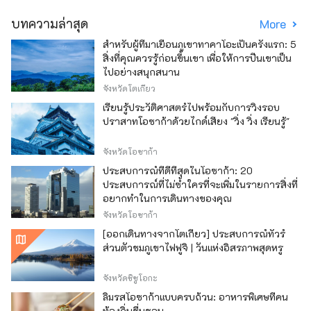
บทความล่าสุด
More
สำหรับผู้ที่มาเยือนภูเขาทาคาโอะเป็นครั้งแรก: 5
สิ่งที่คุณควรรู้ก่อนขึ้นเขา เพื่อให้การปีนเขาเป็น
ไปอย่างสนุกสนาน
จังหวัดโตเกียว
เรียนรู้ประวัติศาสตร์ไปพร้อมกับการวิ่งรอบ
ปราสาทโอซาก้าด้วยไกด์เสียง "วิ่ง วิ่ง เรียนรู้"
จังหวัดโอซาก้า
ประสบการณ์ที่ดีที่สุดในโอซาก้า: 20
ประสบการณ์ที่ไม่ซ้ำใครที่จะเพิ่มในรายการสิ่งที่
อยากทำในการเดินทางของคุณ
จังหวัดโอซาก้า
[ออกเดินทางจากโตเกียว] ประสบการณ์ทัวร์
ส่วนตัวชมภูเขาไฟฟูจิ | วันแห่งอิสรภาพสุดหรู
จังหวัดชิซูโอกะ
ลิ้มรสโอซาก้าแบบครบถ้วน: อาหารพิเศษที่คน
ท้องถิ่นชื่นชอบ