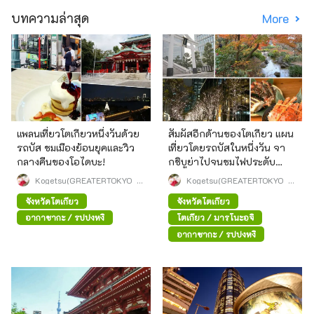
บทความล่าสุด
More
แพลนเที่ยวโตเกียวหนึ่งวันด้วย
สัมผัสอีกด้านของโตเกียว แผน
รถบัส ชมเมืองย้อนยุคและวิว
เที่ยวโดยรถบัสในหนึ่งวัน จา
กลางคืนของโอไดบะ!
กชิบูย่าไปจนชมไฟประดับ
สถานีโตเกียว
Kogetsu(GREATERTOKYO_E
Kogetsu(GREATERTOKYO_E
xplorer)
xplorer)
จังหวัดโตเกียว
จังหวัดโตเกียว
อากาซากะ / รปปงหงิ
โตเกียว / มารุโนะอุจิ
อากาซากะ / รปปงหงิ