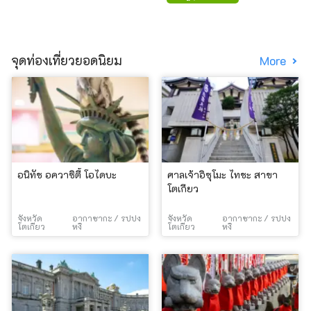
จุดท่องเที่ยวยอดนิยม
More
อนิทัช อควาซิตี้ โอไดบะ
ศาลเจ้าอิซุโมะ ไทชะ สาขา
โตเกียว
จังหวัด
อากาซากะ / รปปง
จังหวัด
อากาซากะ / รปปง
โตเกียว
หงิ
โตเกียว
หงิ