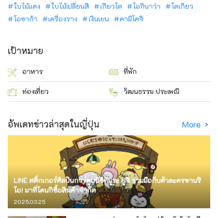
ใบไม้แดง
ใบไม้เปลี่ยนสี
เกียวโต
โอกินาว่า
โตเกียว
โอซาก้า
เครื่องราง
เงินเยน
คามิโคจิ
เป้าหมาย
อาหาร
ที่พัก
ท่องเที่ยว
วัฒนธรรม ประเพณี
อัพเดทข่าวล่าสุดในญี่ปุ่น
More
LINE สติ๊กเกอร์ศิลปินการ์ตูนนิชิทีมูระ ยูจิ ร่วมมือกับตัวละครซานริ
โอ! มาที่โดนกิซื้อสินค้าจำกัด
2025.03.25