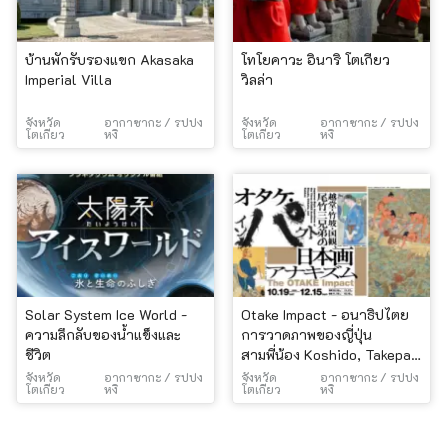
บ้านพักรับรองแขก Akasaka
โทโยคาวะ อินาริ โตเกียว
Imperial Villa
วิลล่า
จังหวัด
อากาซากะ / รปปง
จังหวัด
อากาซากะ / รปปง
โตเกียว
หงิ
โตเกียว
หงิ
Solar System Ice World -
Otake Impact - อนาธิปไตย
ความลึกลับของน้ำแข็งและ
การวาดภาพของญี่ปุ่น
ชีวิต
สามพี่น้อง Koshido, Takepa,
Kunikan และ Otake -
จังหวัด
อากาซากะ / รปปง
จังหวัด
อากาซากะ / รปปง
โตเกียว
หงิ
โตเกียว
หงิ