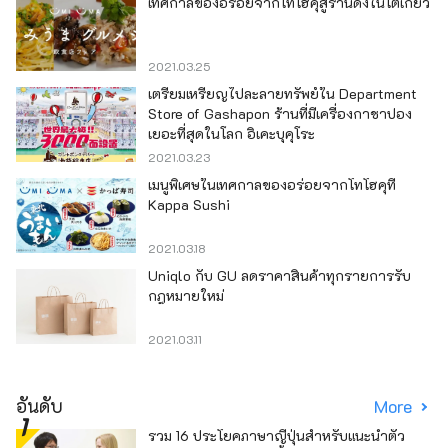
เทศกาลของอร่อยจากโทโฮคุสู่ร้านดังในโตเกียว
2021.03.25
เตรียมเหรียญไปละลายทรัพย์ใน Department
Store of Gashapon ร้านที่มีเครื่องกาชาปอง
เยอะที่สุดในโลก อิเคะบุคุโระ
2021.03.23
เมนูพิเศษในเทศกาลของอร่อยจากโทโฮคุที่
Kappa Sushi
2021.03.18
Uniqlo กับ GU ลดราคาสินค้าทุกรายการรับ
กฎหมายใหม่
2021.03.11
อันดับ
More
รวม 16 ประโยคภาษาญี่ปุ่นสำหรับแนะนำตัว