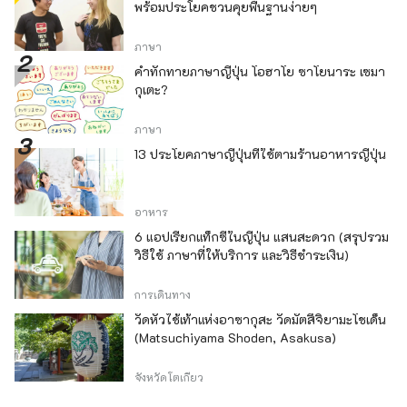
พร้อมประโยคชวนคุยพื้นฐานง่ายๆ
ภาษา
คำทักทายภาษาญี่ปุ่น โอฮาโย ซาโยนาระ เซมา
กุเตะ?
ภาษา
13 ประโยคภาษาญี่ปุ่นที่ใช้ตามร้านอาหารญี่ปุ่น
อาหาร
6 แอปเรียกแท็กซี่ในญี่ปุ่น แสนสะดวก (สรุปรวม
วิธีใช้ ภาษาที่ให้บริการ และวิธีชำระเงิน)
การเดินทาง
วัดหัวไช้เท้าแห่งอาซากุสะ วัดมัตสึจิยามะโชเด็น
(Matsuchiyama Shoden, Asakusa)
จังหวัดโตเกียว