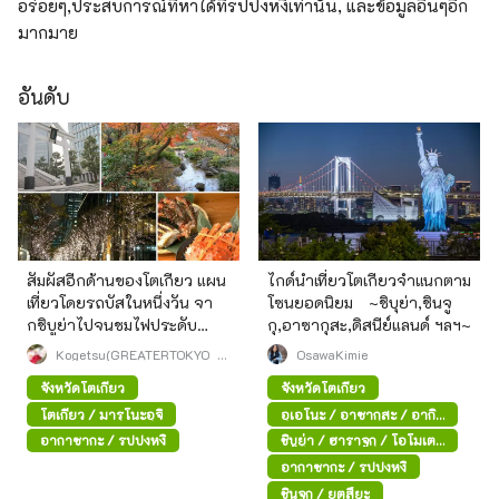
อร่อยๆ,ประสบการณ์ที่หาได้ที่รปปงหงิเท่านั้น, และข้อมูลอื่นๆอีก
มากมาย
อันดับ
สัมผัสอีกด้านของโตเกียว แผน
ไกด์นำเที่ยวโตเกียวจำแนกตาม
เที่ยวโดยรถบัสในหนึ่งวัน จา
โซนยอดนิยม ~ชิบุย่า,ชินจู
กชิบูย่าไปจนชมไฟประดับ
กุ,อาซากุสะ,ดิสนีย์แลนด์ ฯลฯ~
สถานีโตเกียว
Kogetsu(GREATERTOKYO_E
OsawaKimie
xplorer)
จังหวัดโตเกียว
จังหวัดโตเกียว
โตเกียว / มารุโนะอุจิ
อุเอโนะ / อาซากุสะ / อากิ
ฮาบาระ
อากาซากะ / รปปงหงิ
ชิบูย่า / ฮาราจูกุ / โอโมเตะ
ซันโด
อากาซากะ / รปปงหงิ
ชินจูกุ / ยตสึยะ