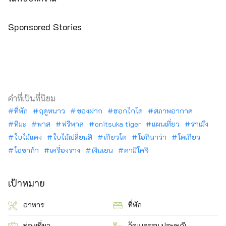
Sponsored Stories
คำที่เป็นที่นิยม
ที่พัก
ฤดูหนาว
ของฝาก
ฮอกไกโด
สภาพอากาศ
หิมะ
พาส
ฟรีพาส
onitsuka tiger
แผนเที่ยว
ราเม็ง
ใบไม้แดง
ใบไม้เปลี่ยนสี
เกียวโต
โอกินาว่า
โตเกียว
โอซาก้า
เครื่องราง
เงินเยน
คามิโคจิ
เป้าหมาย
อาหาร
ที่พัก
ท่องเที่ยว
วัฒนธรรม ประเพณี