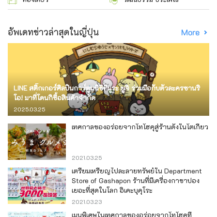
อัพเดทข่าวล่าสุดในญี่ปุ่น
More
LINE สติ๊กเกอร์ศิลปินการ์ตูนนิชิทีมูระ ยูจิ ร่วมมือกับตัวละครซานริ
โอ! มาที่โดนกิซื้อสินค้าจำกัด
2025.03.25
เทศกาลของอร่อยจากโทโฮคุสู่ร้านดังในโตเกียว
2021.03.25
เตรียมเหรียญไปละลายทรัพย์ใน Department
Store of Gashapon ร้านที่มีเครื่องกาชาปอง
เยอะที่สุดในโลก อิเคะบุคุโระ
2021.03.23
เมนูพิเศษในเทศกาลของอร่อยจากโทโฮคุที่