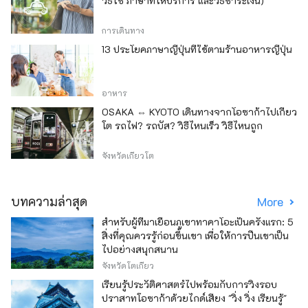
วิธีใช้ ภาษาที่ให้บริการ และวิธีชำระเงิน)
การเดินทาง
13 ประโยคภาษาญี่ปุ่นที่ใช้ตามร้านอาหารญี่ปุ่น
อาหาร
OSAKA ⇔ KYOTO เดินทางจากโอซาก้าไปเกียว
โต รถไฟ? รถบัส? วิธีไหนเร็ว วิธีไหนถูก
จังหวัดเกียวโต
บทความล่าสุด
More
สำหรับผู้ที่มาเยือนภูเขาทาคาโอะเป็นครั้งแรก: 5
สิ่งที่คุณควรรู้ก่อนขึ้นเขา เพื่อให้การปีนเขาเป็น
ไปอย่างสนุกสนาน
จังหวัดโตเกียว
เรียนรู้ประวัติศาสตร์ไปพร้อมกับการวิ่งรอบ
ปราสาทโอซาก้าด้วยไกด์เสียง "วิ่ง วิ่ง เรียนรู้"