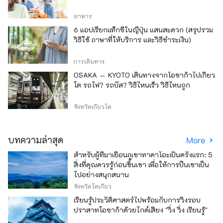
อาหาร
6 แอปเรียกแท็กซี่ในญี่ปุ่น แสนสะดวก (สรุปรวม
วิธีใช้ ภาษาที่ให้บริการ และวิธีชำระเงิน)
การเดินทาง
OSAKA ⇔ KYOTO เดินทางจากโอซาก้าไปเกียว
โต รถไฟ? รถบัส? วิธีไหนเร็ว วิธีไหนถูก
จังหวัดเกียวโต
บทความล่าสุด
More
สำหรับผู้ที่มาเยือนภูเขาทาคาโอะเป็นครั้งแรก: 5
สิ่งที่คุณควรรู้ก่อนขึ้นเขา เพื่อให้การปีนเขาเป็น
ไปอย่างสนุกสนาน
จังหวัดโตเกียว
เรียนรู้ประวัติศาสตร์ไปพร้อมกับการวิ่งรอบ
ปราสาทโอซาก้าด้วยไกด์เสียง "วิ่ง วิ่ง เรียนรู้"