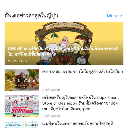
อัพเดทข่าวล่าสุดในญี่ปุ่น
More
LINE สติ๊กเกอร์ศิลปินการ์ตูนนิชิทีมูระ ยูจิ ร่วมมือกับตัวละครซานริ
โอ! มาที่โดนกิซื้อสินค้าจำกัด
2025.03.25
เทศกาลของอร่อยจากโทโฮคุสู่ร้านดังในโตเกียว
2021.03.25
เตรียมเหรียญไปละลายทรัพย์ใน Department
Store of Gashapon ร้านที่มีเครื่องกาชาปอง
เยอะที่สุดในโลก อิเคะบุคุโระ
2021.03.23
เมนูพิเศษในเทศกาลของอร่อยจากโทโฮคุที่