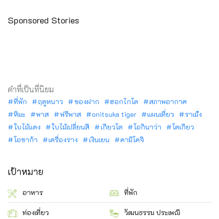
Sponsored Stories
คำที่เป็นที่นิยม
ที่พัก
ฤดูหนาว
ของฝาก
ฮอกไกโด
สภาพอากาศ
หิมะ
พาส
ฟรีพาส
onitsuka tiger
แผนเที่ยว
ราเม็ง
ใบไม้แดง
ใบไม้เปลี่ยนสี
เกียวโต
โอกินาว่า
โตเกียว
โอซาก้า
เครื่องราง
เงินเยน
คามิโคจิ
เป้าหมาย
อาหาร
ที่พัก
ท่องเที่ยว
วัฒนธรรม ประเพณี