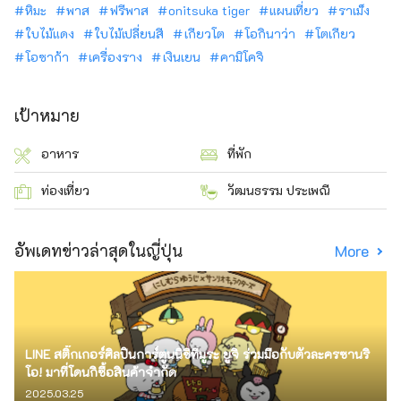
หิมะ
พาส
ฟรีพาส
onitsuka tiger
แผนเที่ยว
ราเม็ง
ใบไม้แดง
ใบไม้เปลี่ยนสี
เกียวโต
โอกินาว่า
โตเกียว
โอซาก้า
เครื่องราง
เงินเยน
คามิโคจิ
เป้าหมาย
อาหาร
ที่พัก
ท่องเที่ยว
วัฒนธรรม ประเพณี
อัพเดทข่าวล่าสุดในญี่ปุ่น
More
LINE สติ๊กเกอร์ศิลปินการ์ตูนนิชิทีมูระ ยูจิ ร่วมมือกับตัวละครซานริ
โอ! มาที่โดนกิซื้อสินค้าจำกัด
2025.03.25