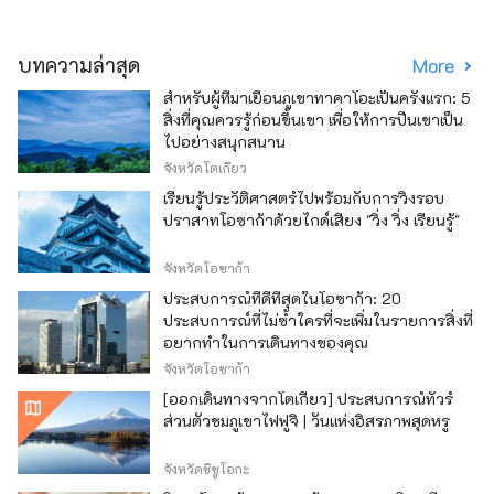
บทความล่าสุด
More
สำหรับผู้ที่มาเยือนภูเขาทาคาโอะเป็นครั้งแรก: 5
สิ่งที่คุณควรรู้ก่อนขึ้นเขา เพื่อให้การปีนเขาเป็น
ไปอย่างสนุกสนาน
จังหวัดโตเกียว
เรียนรู้ประวัติศาสตร์ไปพร้อมกับการวิ่งรอบ
ปราสาทโอซาก้าด้วยไกด์เสียง "วิ่ง วิ่ง เรียนรู้"
จังหวัดโอซาก้า
ประสบการณ์ที่ดีที่สุดในโอซาก้า: 20
ประสบการณ์ที่ไม่ซ้ำใครที่จะเพิ่มในรายการสิ่งที่
อยากทำในการเดินทางของคุณ
จังหวัดโอซาก้า
[ออกเดินทางจากโตเกียว] ประสบการณ์ทัวร์
ส่วนตัวชมภูเขาไฟฟูจิ | วันแห่งอิสรภาพสุดหรู
จังหวัดชิซูโอกะ