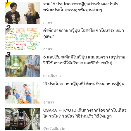
รวม 16 ประโยคภาษาญี่ปุ่นสำหรับแนะนำตัว
พร้อมประโยคชวนคุยพื้นฐานง่ายๆ
ภาษา
คำทักทายภาษาญี่ปุ่น โอฮาโย ซาโยนาระ เซมา
กุเตะ?
ภาษา
6 แอปเรียกแท็กซี่ในญี่ปุ่น แสนสะดวก (สรุปรวม
วิธีใช้ ภาษาที่ให้บริการ และวิธีชำระเงิน)
การเดินทาง
13 ประโยคภาษาญี่ปุ่นที่ใช้ตามร้านอาหารญี่ปุ่น
อาหาร
OSAKA ⇔ KYOTO เดินทางจากโอซาก้าไปเกียว
โต รถไฟ? รถบัส? วิธีไหนเร็ว วิธีไหนถูก
จังหวัดเกียวโต