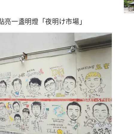
點亮一盞明燈「夜明け市場」