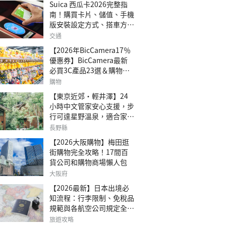
Suica 西瓜卡2026完整指
南！購買卡片、儲值、手機
版安裝設定方式、搭車方
法、常見問題解答！
交通
【2026年BicCamera17％
優惠券】BicCamera最新
必買3C產品23選＆購物攻
略
購物
【東京近郊・輕井澤】24
小時中文管家安心支援，步
行可達星野溫泉，適合家庭
旅行、三代同遊與紀念日的
長野縣
森林高質感包棟別墅「輕井
【2026大阪購物】梅田逛
澤森四季VILLA」
街購物完全攻略！17間百
貨公司和購物商場懶人包
大阪府
【2026最新】日本出境必
知流程：行李限制、免稅品
規範與各航空公司規定全攻
略
旅遊攻略