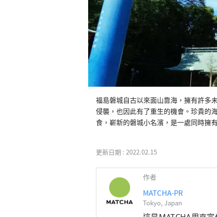
福島磐城自古以來面山靠海，擁有許多未
侵襲，也因此有了重生的機會。珍貴的
食，嶄新的磐城小名濱，是一處同時擁
更新日期 :
2022.02.15
作者
MATCHA-PR
Tokyo, Japan