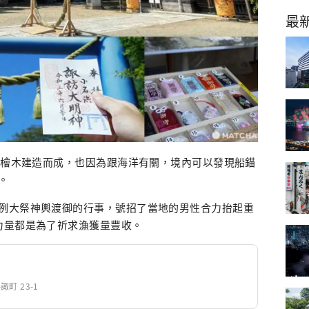
最
台灣檜木建造而成，也因為跟海洋有關，境內可以發現船錨
。
例大祭神輿渡御的行事，號招了當地的男性合力抬起重
力量都是為了祈求漁獲量豐收。
諏町 23-1