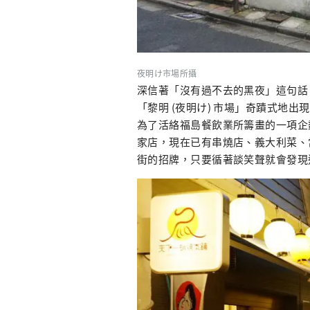
夜明け市場所攝
深信著「沒有過不去的黑夜」這句話
「黎明 (夜明け) 市場」奇蹟式地出
為了活絡福島餐飲業所籌畫的一項企
家店，現在已有串燒店、義大利菜、
街的招牌，只要循著談笑聲就會發現