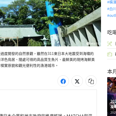
橫
白
out
吃
過度開發的自然景觀，雖然在311東日本大地震受到海嘯的
海洋色鳥居、隨處可得的高品質生魚片、最鮮美的現烤海鮮美
有樸實原貌和觀光便利性的漁港城市。
本
2
攻
202