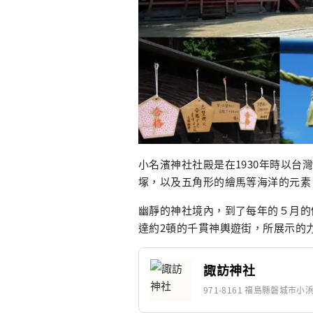
小名濱神社社殿是在1930年時以
塚，以及五角形的繪馬等海洋的元素
幽靜的神社境內，到了每年的５月的
達約2頓的千貫神輿遊街，所展示的
諏訪神社
971-8161 福島縣磐城市小浜