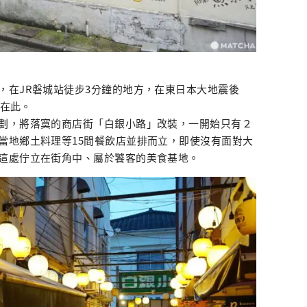
，在JR磐城站徒步3分鐘的地方，在東日本大地震後
現在此。
劃，將落寞的商店街「白銀小路」改裝，一開始只有２
當地鄉土料理等15間餐飲店並排而立，即使沒有面對大
這處佇立在街角中、屬於饕客的美食基地。