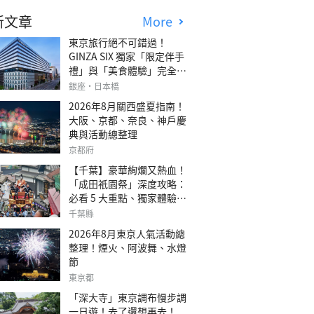
新文章
More
東京旅行絕不可錯過！
GINZA SIX 獨家「限定伴手
禮」與「美食體驗」完全指
南
銀座・日本橋
2026年8月關西盛夏指南！
大阪、京都、奈良、神戶慶
典與活動總整理
京都府
【千葉】豪華絢爛又熱血！
「成田祇園祭」深度攻略：
必看 5 大重點、獨家體驗指
南
千葉縣
2026年8月東京人氣活動總
整理！煙火、阿波舞、水燈
節
東京都
「深大寺」東京調布慢步調
一日遊！去了還想再去！