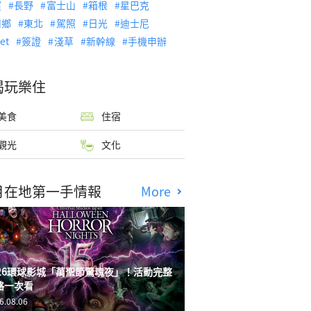
濱
長野
富士山
箱根
星巴克
川鄉
東北
駕照
日光
迪士尼
let
簽證
淺草
新幹線
手機申辦
喝玩樂住
美食
住宿
觀光
文化
月在地第一手情報
More
026環球影城「萬聖節驚魂夜」！活動完整
略一次看
6.08.06