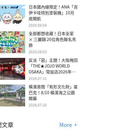
日本國內線限定！ANA「吉
伊卡哇特別塗裝機」10月
底開航
2026.08.04
全部都想收藏！日本全家
× 三麗鷗 26位角色聯名吊
飾
2026.08.03
反派「惡」主題！大阪梅田
「THE★JOJO WORLD
OSAKA」常設店2026年冬
季開幕
2026.07.31
橫濱首間「有形文化財」星
巴克！8/10 橫濱海之公園
開幕
2026.07.30
門文章
More