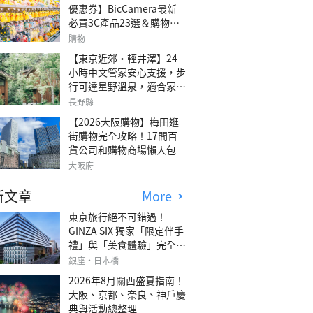
優惠券】BicCamera最新
必買3C產品23選＆購物攻
略
購物
【東京近郊・輕井澤】24
小時中文管家安心支援，步
行可達星野溫泉，適合家庭
旅行、三代同遊與紀念日的
長野縣
森林高質感包棟別墅「輕井
【2026大阪購物】梅田逛
澤森四季VILLA」
街購物完全攻略！17間百
貨公司和購物商場懶人包
大阪府
新文章
More
東京旅行絕不可錯過！
GINZA SIX 獨家「限定伴手
禮」與「美食體驗」完全指
南
銀座・日本橋
2026年8月關西盛夏指南！
大阪、京都、奈良、神戶慶
典與活動總整理