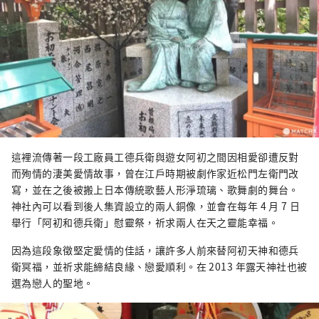
這裡流傳著一段工廠員工德兵衛與遊女阿初之間因相愛卻遭反對
而殉情的淒美愛情故事，曾在江戶時期被劇作家近松門左衛門改
寫，並在之後被搬上日本傳統歌藝人形淨琉璃、歌舞劇的舞台。
神社內可以看到後人集資設立的兩人銅像，並會在每年 4 月 7 日
舉行「阿初和德兵衛」慰靈祭，祈求兩人在天之靈能幸福。
因為這段象徵堅定愛情的佳話，讓許多人前來替阿初天神和德兵
衛冥福，並祈求能締結良緣、戀愛順利。在 2013 年露天神社也被
選為戀人的聖地。