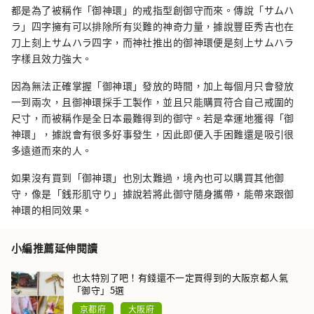
都是為了被稱作「御神環」的戒指型創御守而來。傳說「サムハ
ラ」四字擁有可以排除所有災難的神奇力量，據說豐臣秀吉也在
刀上刻上サムハラ四字，而神社推出的御神環便是刻上サムハラ
字樣且效力強大。
因為無法正確掌握「御神環」發放的時間，加上每個月只會發放
一到兩次，且御神環採手工製作，並且只能購買符合自己戒圍的
尺寸，而被稱作是全日本最難得到的御守。若是幸運地獲得「御
神環」，據說會有很多好事發生，因此即便入手困難還是吸引很
多遠道而來的人。
如果沒有買到「御神環」也別太難過，境內也可以購買其他御
守，像是「銭形肌守り」據說若將此御守隨身攜帶，能帶來跟御
神環的相同效果。
小編推薦延伸閱讀
也太特別了吧！有錢還不一定買得到的大阪京都人氣
「御守」5選
京都府
大阪府