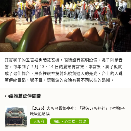
其實獅子的五官裡也暗藏玄機，眼睛設有照明設備、鼻子則是音
響，每年到了 7 月 13、14 日的夏祭宵宮祭、本宮祭，獅子殿就
成了最佳舞台，黑夜裡眼神投射出銳氣逼人的亮光，台上的人跳
著傳統舞蹈、獅子舞，讓難波的夜晚有著不同以往的熱鬧。
小編推薦延伸閱讀
【2026】大阪最霸氣神社！「難波八阪神社」巨型獅子
殿吸厄納福
大阪府
梅田・心齋橋・難波