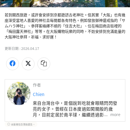
若到關西旅遊，或許會安排到京都遊訪古老神社。但其實「大阪」也有幾
座深受當地人喜愛的神社且每間都各有特色。例如發放御神還戒指的「サ
ムハラ神社」、參拜客絡繹不絕的「住吉大社」、位在梅田商店街裡的
「梅田露天神社」等等。在大阪購物玩樂的同時，不妨安排到充滿能量的
大阪神社參拜，祈福、求好運！
更新日期 :
2026.04.17
作者
Chien
來自台灣台中，是個說到吃就會眼睛閃閃發
亮的女子。曾經在日本度過如闖關般的歲
more
月，目前定居於南半球，繼續透過影像與文
字，記錄一段段旅居時光的珍貴回憶與觀察
本服務包含贊助廣告。
發現。出版著作《日本，慢慢旅：遇見山