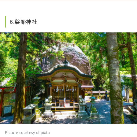
6.磐船神社
Picture courtesy of pixta