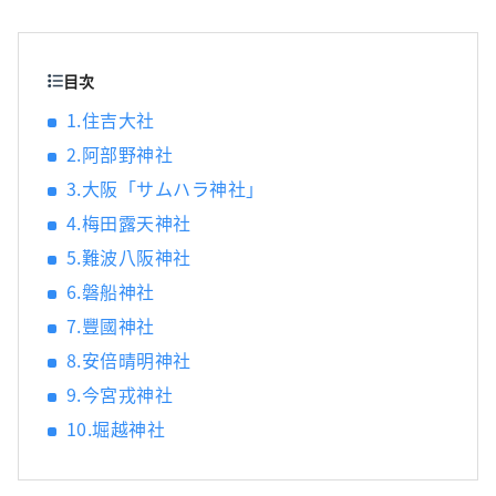
城、花季、島嶼、海味、街景日常，2190X
四季風物詩》
目次
1.住吉大社
2.阿部野神社
3.大阪「サムハラ神社」
4.梅田露天神社
5.難波八阪神社
6.磐船神社
7.豐國神社
8.安倍晴明神社
9.今宮戎神社
10.堀越神社