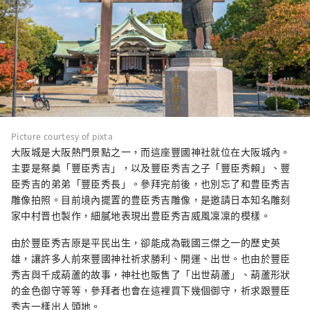
Picture courtesy of pixta
大阪城是大阪熱門景點之一，而這座豐國神社就位在大阪城內。
主要是祭奠「豐臣秀吉」，以及豐臣秀吉之子「豐臣秀賴」、豐
臣秀吉的弟弟「豐臣秀長」。參拜完前後，也別忘了和豊臣秀吉
雕像拍照。目前境內擺置的豊臣秀吉雕像，是邀請日本知名雕刻
家中村晋也製作，細膩地表現出豊臣秀吉威風凜凜的模樣。
由於豐臣秀吉原是平民出生，卻能成為戰國三傑之一的歷史英
雄，讓許多人前來豐國神社祈求勝利、開運、出世。也由於豐臣
秀吉與千成葫蘆的故事，神社也販售了「出世葫蘆」、葫蘆形狀
的金色御守等等，參拜者也會在這裡買下幾個御守，祈求跟豐臣
秀吉一樣出人頭地。