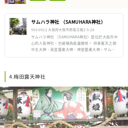
サムハラ神社 （SAMUHARA神社）
550-0012 大阪府大阪市西區立堀2-5-26
サムハラ神社 （SAMUHARA神社）是位於大阪市中
心的人氣神社，也被稱為能量勝地。 供奉著天之御
中主大神、高皇靈產大神、神皇靈產大神，サムハ
ラ是這三位神的統稱，根據古事記，他們是最早誕
生的神。這座神社以辟邪除惡而聞名，其護身符戒
指尤其受歡迎。 人們相信，這座神社擁有古老的
「サムハラ」字樣的力量，可以防止災難。
4.梅田露天神社