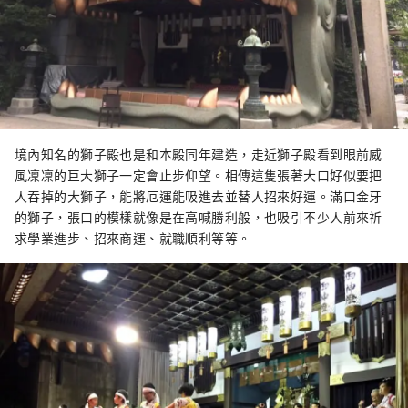
境內知名的獅子殿也是和本殿同年建造，走近獅子殿看到眼前威
風凜凜的巨大獅子一定會止步仰望。相傳這隻張著大口好似要把
人吞掉的大獅子，能將厄運能吸進去並替人招來好運。滿口金牙
的獅子，張口的模樣就像是在高喊勝利般，也吸引不少人前來祈
求學業進步、招來商運、就職順利等等。