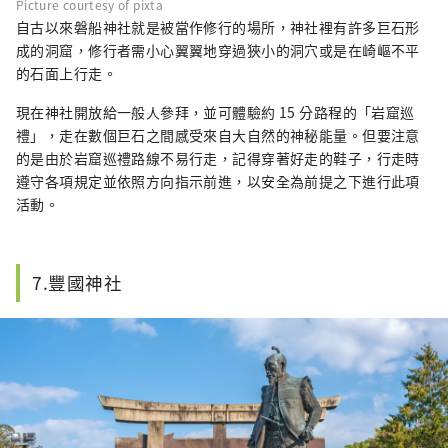
Picture courtesy of pixta
自古以來磐船神社就是被當作修行的場所，神社裡有許多巨石形
成的洞窟，修行者需小心翼翼地穿過狹小的洞穴或是在崎嶇不平
的石面上行走。
現在神社開放給一般人參拜，並可體驗約 15 分路程的「岩窟巡
禮」，走在數個巨石之間感受來自大自然的神秘能量。但要注意
的是由於岩窟巡禮路線不易行走，記得穿著好走的鞋子，行走時
遵守各項規定並依照方向指示前進，以安全為前提之下進行此項
活動。
7.豐國神社