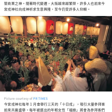
管商業之神。隨著時代變遷，大阪越來越繁榮，許多人也前來今
宮戎神社向戎神祈求生意興隆，至今仍受許多人仰賴。
Picture courtesy of
PR TIMES
今宮戎神社每年 1 月會舉行三天的「十日戎」，吸引大量參拜客
前來共襄盛舉。每年被選出的年輕女性「福娘」將會為參拜客們