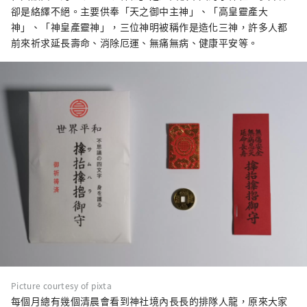
卻是絡繹不絕。主要供奉「天之御中主神」、「高皇靈產大
神」、「神皇產靈神」，三位神明被稱作是造化三神，許多人都
前來祈求延長壽命、消除厄運、無痛無病、健康平安等。
Picture courtesy of pixta
每個月總有幾個清晨會看到神社境內長長的排隊人龍，原來大家