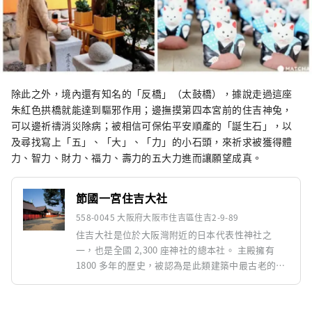
除此之外，境內還有知名的「反橋」（太鼓橋），據說走過這座
朱紅色拱橋就能達到驅邪作用；邊撫摸第四本宮前的住吉神兔，
可以邊祈禱消災除病；被相信可保佑平安順產的「誕生石」，以
及尋找寫上「五」、「大」、「力」的小石頭，來祈求被獲得體
力、智力、財力、福力、壽力的五大力進而讓願望成真。
節國一宮住吉大社
558-0045 大阪府大阪市住吉區住吉2-9-89
住吉大社是位於大阪灣附近的日本代表性神社之
一，也是全國 2,300 座神社的總本社。 主殿擁有
1800 多年的歷史，被認為是此類建築中最古老的神
社建築之一，被指定為國寶。 該區域充滿了精神能
量，包括具有像徵意義的索里橋、寶藏和文化資產
以及樹齡超過 1,000 年的樟樹。 遊客可以感受到神