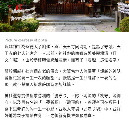
Picture courtesy of pixta
堀越神社為聖德太子創建，與四天王寺同時期，是為了守護四天
王寺的七大外宮之一。以前，神社帶的南邊有著美麗壕溝（日
文：堀），由於參拜時需跨越壕溝，而有了「堀越」這個名字。
關於堀越神社有個古老的傳言，大阪當地人流傳著「堀越的神明
會幫忙實現ㄧ生一次的願望。」既然是一生只能許下一次的心
願，就不禁讓人祈求許願時更加謹慎。
神社還有提供祈求勝利的「勝守り」、除厄消災的「桃守」等御
守，以及最有名的「一夢祈願」（需預約），參拜者可在短冊上
寫下思考許久的一生一心願，並收入守袋（お守り袋）中，並好
好地將袋子攜帶在身上，之後就有機會如願成真。