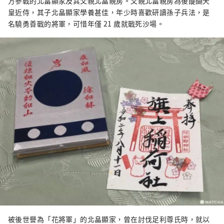
方參戰的北畠顯家及其父親北畠親房。父親北畠親房為後醍醐天
皇近侍，其子北畠顯家學養甚佳，年少時喜歡研讀孫子兵法，是
名驍勇善戰的將軍，可惜年僅 21 歲就戰死沙場。
被後世譽為「花將軍」的北畠顯家，曾在討伐足利尊氏時，就以