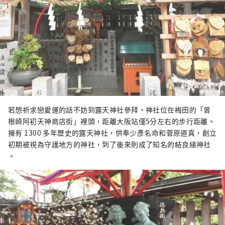
若想祈求戀愛運的話不妨到露天神社參拜。神社位在梅田的「曾
根崎阿初天神商店街」裡頭，距離大阪站僅5分左右的步行距離。
擁有 1300 多年歷史的露天神社，供奉少彥名命和菅原道真，創立
初期被視為守護地方的神社，到了後來則成了知名的結良緣神社
。