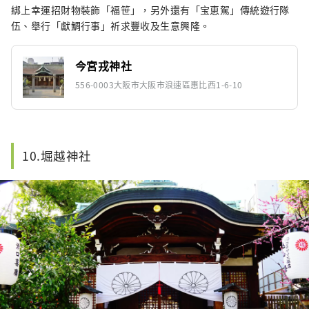
綁上幸運招財物裝飾「福笹」，另外還有「宝恵駕」傳統遊行隊
伍、舉行「獻鯛行事」祈求豐收及生意興隆。
今宮戎神社
556-0003大阪市大阪市浪速區惠比西1-6-10
10.堀越神社