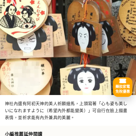
藥妝家電
免稅優惠
神社內還有阿初天神的美人祈願繪馬，上頭寫著「心も姿も美し
いになれますように（希望內外都能變美）」可自行在臉上描畫
表情，並祈求能有內外兼具的美麗。
小編推薦延伸閱讀