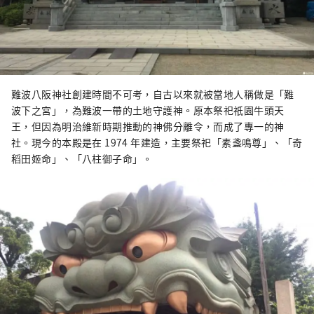
難波八阪神社創建時間不可考，自古以來就被當地人稱做是「難
波下之宮」，為難波一帶的土地守護神。原本祭祀祇園牛頭天
王，但因為明治維新時期推動的神佛分離令，而成了專一的神
社。現今的本殿是在 1974 年建造，主要祭祀「素盞鳴尊」、「奇
稻田姬命」、「八柱御子命」。