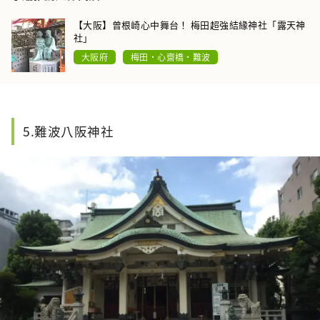
【大阪】曾根崎心中舞台！ 梅田超強結緣神社「露天神
社」
大阪府
梅田・心齋橋・難波
5.難波八阪神社