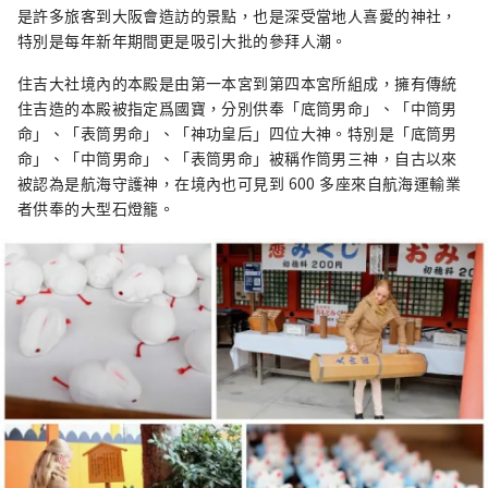
是許多旅客到大阪會造訪的景點，也是深受當地人喜愛的神社，
特別是每年新年期間更是吸引大批的參拜人潮。
住吉大社境內的本殿是由第一本宮到第四本宮所組成，擁有傳統
住吉造的本殿被指定爲國寶，分別供奉「底筒男命」、「中筒男
命」、「表筒男命」、「神功皇后」四位大神。特別是「底筒男
命」、「中筒男命」、「表筒男命」被稱作筒男三神，自古以來
被認為是航海守護神，在境內也可見到 600 多座來自航海運輸業
者供奉的大型石燈籠。