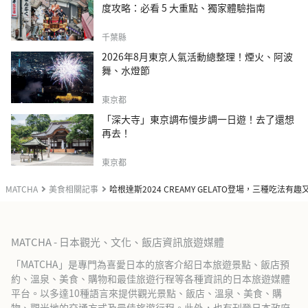
度攻略：必看 5 大重點、獨家體驗指南
千葉縣
2026年8月東京人氣活動總整理！煙火、阿波
舞、水燈節
東京都
「深大寺」東京調布慢步調一日遊！去了還想
再去！
東京都
MATCHA
美食相關記事
哈根達斯2024 CREAMY GELATO登場，三種吃法有
MATCHA - 日本觀光、文化、飯店資訊旅遊媒體
「MATCHA」是專門為喜愛日本的旅客介紹日本旅遊景點、飯店預
約、溫泉、美食、購物和最佳旅遊行程等各種資訊的日本旅遊媒體
平台。以多達10種語言來提供觀光景點、飯店、溫泉、美食、購
物、觀光地的交通方式及最佳旅遊行程。此外，也有刊登日本政府