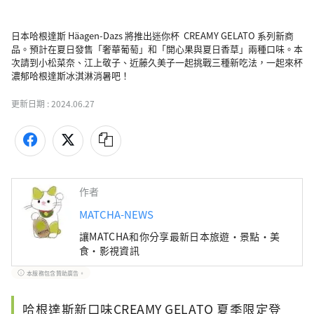
日本哈根達斯 Häagen-Dazs 將推出迷你杯  CREAMY GELATO 系列新商
品。預計在夏日發售「奢華葡萄」和「開心果與夏日香草」兩種口味。本
次請到小松菜奈、江上敬子、近藤久美子一起挑戰三種新吃法，一起來杯
濃郁哈根達斯冰淇淋消暑吧！
更新日期 :
2024.06.27
作者
MATCHA-NEWS
讓MATCHA和你分享最新日本旅遊・景點・美
食・影視資訊
本服務包含贊助廣告。
哈根達斯新口味CREAMY GELATO 夏季限定登