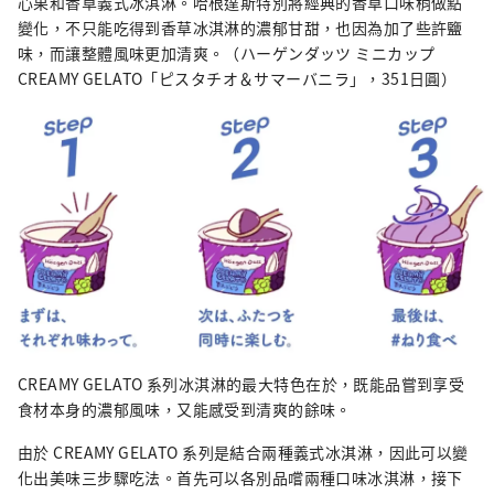
心果和香草義式冰淇淋。哈根達斯特別將經典的香草口味稍做點
變化，不只能吃得到香草冰淇淋的濃郁甘甜，也因為加了些許鹽
味，而讓整體風味更加清爽。（ハーゲンダッツ ミニカップ
CREAMY GELATO「ピスタチオ＆サマーバニラ」，351日圓）
CREAMY GELATO 系列冰淇淋的最大特色在於，既能品嘗到享受
食材本身的濃郁風味，又能感受到清爽的餘味。
由於 CREAMY GELATO 系列是結合兩種義式冰淇淋，因此可以變
化出美味三步驟吃法。首先可以各別品嚐兩種口味冰淇淋，接下