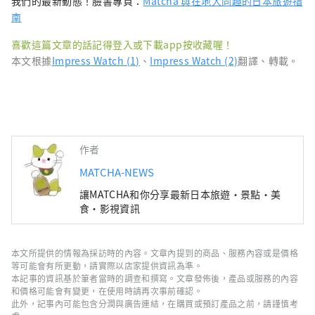
我們的最新動態！臉書專頁：
Matcha 與在地人同趣的日本旅遊指
南
喜歡這篇文章的話記得登入或下載app按收藏喔！
本文根據
Impress Watch (1)
、
Impress Watch (2)
翻譯、轉載。
作者
MATCHA-NEWS
讓MATCHA和你分享最新日本旅遊・景點・美
食・影視資訊
本文所提供的情報為採訪時的內容。文章內提到的商品、服務內容或是價格
等可能會有所更動，請實際以店家提供資訊為準。
本記事的資訊基於筆者當時的調查和撰寫。文章發佈後，產品或服務的內容
和價格可能會有變更，在使用時請再次事前確認。
此外，記事內可能包含分潤與廣告連結，在購買或預訂產品之前，請謹慎考