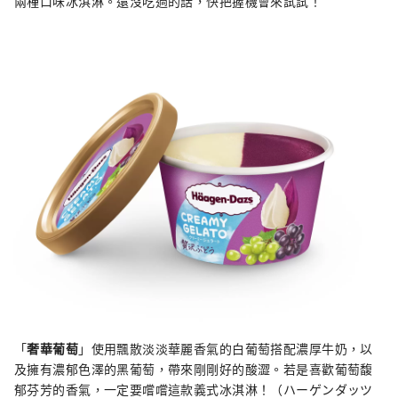
兩種口味冰淇淋。還沒吃過的話，快把握機會來試試！
「
奢華葡萄
」使用飄散淡淡華麗香氣的白葡萄搭配濃厚牛奶，以
及擁有濃郁色澤的黑葡萄，帶來剛剛好的酸澀。若是喜歡葡萄馥
郁芬芳的香氣，一定要嚐嚐這款義式冰淇淋！（ハーゲンダッツ