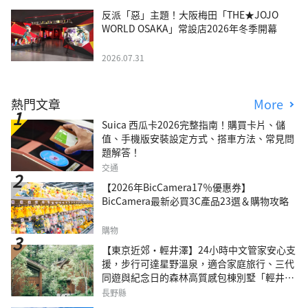
反派「惡」主題！大阪梅田「THE★JOJO
WORLD OSAKA」常設店2026年冬季開幕
2026.07.31
熱門文章
More
Suica 西瓜卡2026完整指南！購買卡片、儲
值、手機版安裝設定方式、搭車方法、常見問
題解答！
交通
【2026年BicCamera17％優惠券】
BicCamera最新必買3C產品23選＆購物攻略
購物
【東京近郊・輕井澤】24小時中文管家安心支
援，步行可達星野溫泉，適合家庭旅行、三代
同遊與紀念日的森林高質感包棟別墅「輕井澤
森四季VILLA」
長野縣