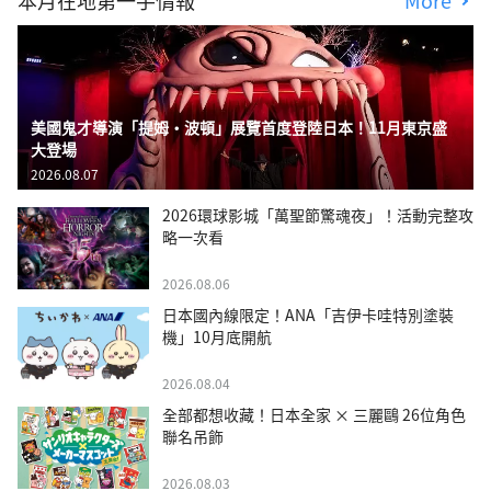
本月在地第一手情報
More
美國鬼才導演「提姆・波頓」展覽首度登陸日本！11月東京盛
大登場
2026.08.07
2026環球影城「萬聖節驚魂夜」！活動完整攻
略一次看
2026.08.06
日本國內線限定！ANA「吉伊卡哇特別塗裝
機」10月底開航
2026.08.04
全部都想收藏！日本全家 × 三麗鷗 26位角色
聯名吊飾
2026.08.03