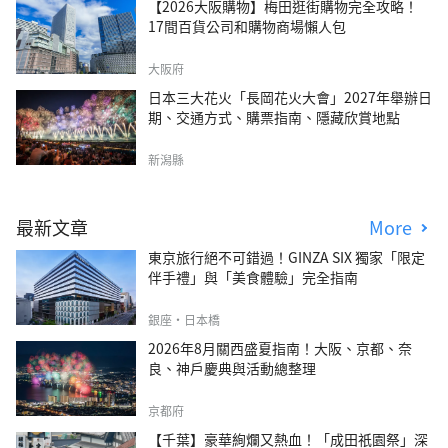
【2026大阪購物】梅田逛街購物完全攻略！
17間百貨公司和購物商場懶人包
大阪府
日本三大花火「長岡花火大會」2027年舉辦日
期、交通方式、購票指南、隱藏欣賞地點
新潟縣
最新文章
More
東京旅行絕不可錯過！GINZA SIX 獨家「限定
伴手禮」與「美食體驗」完全指南
銀座・日本橋
2026年8月關西盛夏指南！大阪、京都、奈
良、神戶慶典與活動總整理
京都府
【千葉】豪華絢爛又熱血！「成田祇園祭」深