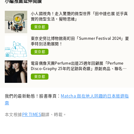
小編推薦延伸閱讀
小人國視角！走入驚艷的微型世界「田中達也展 近乎真
實的微型生活・擬物思維」
東京都
東京史努比博物館南町田「Summer Festival 2024」夏
季特別活動展開！
東京都
電音偶像天團Perfume出道25週年回顧展「Perfume
Disco-Graphy 25年的足跡與奇蹟」原創商品、聯名菜
單同時上線！
東京都
我們的最新動態！臉書專頁：
Matcha 與在地人同趣的日本旅遊指
南
本文根據
PR TIMES
翻譯、轉載。