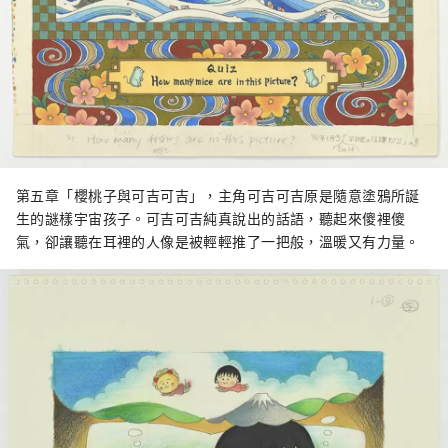
第五章「櫻桃子與可吉可吉」，主角可吉可吉原是隨意塗鴉所誕
生的謎樣宇宙孩子。可吉可吉純真說出的話語，聽起來傻裡傻
氣，卻讓聽在耳裡的人像是被輕輕推了一把般，溫暖又有力量。