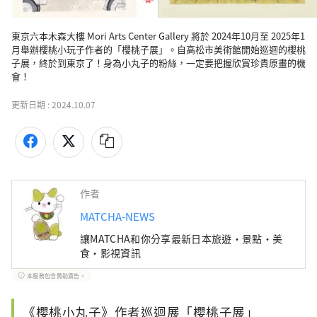
東京六本木森大樓 Mori Arts Center Gallery 將於 2024年10月至 2025年1
月舉辦櫻桃小玩子作者的「櫻桃子展」。自高松市美術館開始巡迴的櫻桃
子展，終於到東京了！身為小丸子的粉絲，一定要把握欣賞珍貴原畫的機
會！
更新日期 :
2024.10.07
作者
MATCHA-NEWS
讓MATCHA和你分享最新日本旅遊・景點・美
食・影視資訊
本服務包含贊助廣告。
《櫻桃小丸子》作者巡迴展「櫻桃子展」