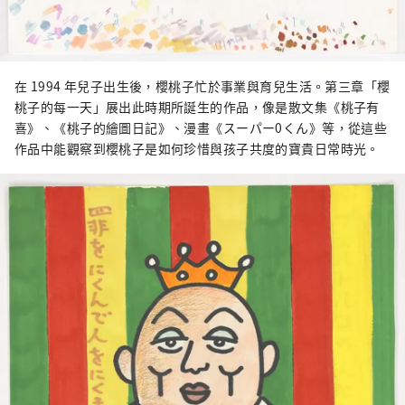
在 1994 年兒子出生後，櫻桃子忙於事業與育兒生活。第三章「櫻
桃子的每一天」展出此時期所誕生的作品，像是散文集《桃子有
喜》、《桃子的繪圖日記》、漫畫《スーパー0くん》等，從這些
作品中能觀察到櫻桃子是如何珍惜與孩子共度的寶貴日常時光。