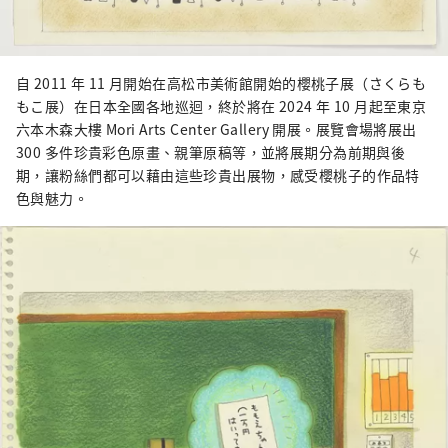
自 2011 年 11 月開始在高松市美術館開始的櫻桃子展（さくらも
もこ展）在日本全國各地巡迴，終於將在 2024 年 10 月起至東京
六本木森大樓 Mori Arts Center Gallery 開展。展覽會場將展出
300 多件珍貴彩色原畫、親筆原稿等，並將展期分為前期與後
期，讓粉絲們都可以藉由這些珍貴出展物，感受櫻桃子的作品特
色與魅力。