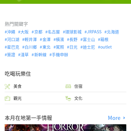
熱門關鍵字
沖繩
大阪
京都
名古屋
環球影城
JRPASS
北海道
河口湖
輕井澤
金澤
橫濱
長野
富士山
箱根
星巴克
白川鄉
東北
駕照
日光
迪士尼
outlet
簽證
淺草
新幹線
手機申辦
吃喝玩樂住
美食
住宿
觀光
文化
本月在地第一手情報
More