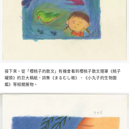
接下來，從「櫻桃子的散文」有機會看到櫻桃子散文隨筆《桃子
罐頭》的巨大稿紙、詩集《まるむし帳》、《小丸子的生物圖
鑑》等相關展物。