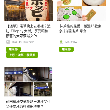
【淺草】淺草晚上去哪裡？造
抹茶控的最愛！嚴選16款東
訪「Hoppy 大街」享受昭和
京抹茶甜點和零食
懷舊的大眾酒場文化
Kazuki Tsuchido
MATCHA
東京都
東京都
上野・淺草・秋葉原
成田機場交通攻略ー怎樣又快
又便宜地前往成田機場？