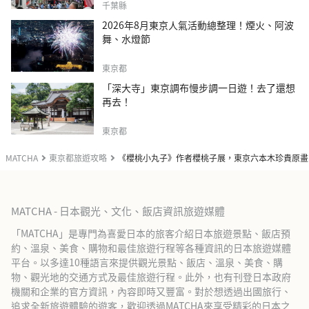
千葉縣
2026年8月東京人氣活動總整理！煙火、阿波
舞、水燈節
東京都
「深大寺」東京調布慢步調一日遊！去了還想
再去！
東京都
MATCHA
東京都旅遊攻略
《櫻桃小丸子》作者櫻桃子展，東京六本木珍貴原畫
MATCHA - 日本觀光、文化、飯店資訊旅遊媒體
「MATCHA」是專門為喜愛日本的旅客介紹日本旅遊景點、飯店預
約、溫泉、美食、購物和最佳旅遊行程等各種資訊的日本旅遊媒體
平台。以多達10種語言來提供觀光景點、飯店、溫泉、美食、購
物、觀光地的交通方式及最佳旅遊行程。此外，也有刊登日本政府
機關和企業的官方資訊，內容即時又豐富。對於想透過出國旅行、
追求全新旅遊體驗的遊客，歡迎透過MATCHA來享受精彩的日本之