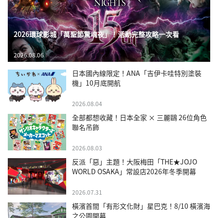
2026環球影城「萬聖節驚魂夜」！活動完整攻略一次看
2026.08.06
日本國內線限定！ANA「吉伊卡哇特別塗裝
機」10月底開航
2026.08.04
全部都想收藏！日本全家 × 三麗鷗 26位角色
聯名吊飾
2026.08.03
反派「惡」主題！大阪梅田「THE★JOJO
WORLD OSAKA」常設店2026年冬季開幕
2026.07.31
橫濱首間「有形文化財」星巴克！8/10 橫濱海
之公園開幕