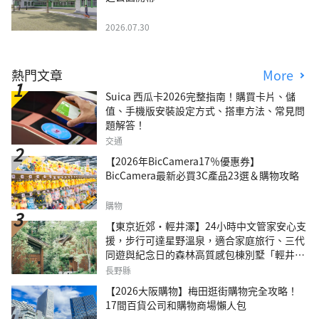
2026.07.30
熱門文章
More
Suica 西瓜卡2026完整指南！購買卡片、儲
值、手機版安裝設定方式、搭車方法、常見問
題解答！
交通
【2026年BicCamera17％優惠券】
BicCamera最新必買3C產品23選＆購物攻略
購物
【東京近郊・輕井澤】24小時中文管家安心支
援，步行可達星野溫泉，適合家庭旅行、三代
同遊與紀念日的森林高質感包棟別墅「輕井澤
森四季VILLA」
長野縣
【2026大阪購物】梅田逛街購物完全攻略！
17間百貨公司和購物商場懶人包