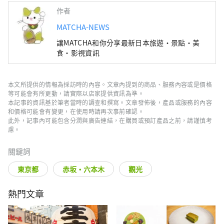
作者
MATCHA-NEWS
讓MATCHA和你分享最新日本旅遊・景點・美
食・影視資訊
本文所提供的情報為採訪時的內容。文章內提到的商品、服務內容或是價格
等可能會有所更動，請實際以店家提供資訊為準。
本記事的資訊基於筆者當時的調查和撰寫。文章發佈後，產品或服務的內容
和價格可能會有變更，在使用時請再次事前確認。
此外，記事內可能包含分潤與廣告連結，在購買或預訂產品之前，請謹慎考
慮。
關鍵詞
東京都
赤坂・六本木
觀光
熱門文章