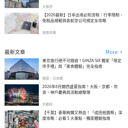
大阪府
【2026最新】日本出境必知流程：行李限制、
免稅品規範與各航空公司規定全攻略
旅遊攻略
最新文章
More
東京旅行絕不可錯過！GINZA SIX 獨家「限定
伴手禮」與「美食體驗」完全指南
銀座・日本橋
2026年8月關西盛夏指南！大阪、京都、奈
良、神戶慶典與活動總整理
京都府
【千葉】豪華絢爛又熱血！「成田祇園祭」深
度攻略：必看 5 大重點、獨家體驗指南