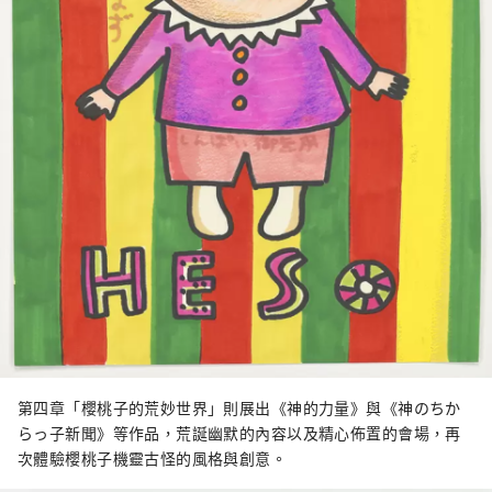
第四章「櫻桃子的荒妙世界」則展出《神的力量》與《神のちか
らっ子新聞》等作品，荒誕幽默的內容以及精心佈置的會場，再
次體驗櫻桃子機靈古怪的風格與創意。