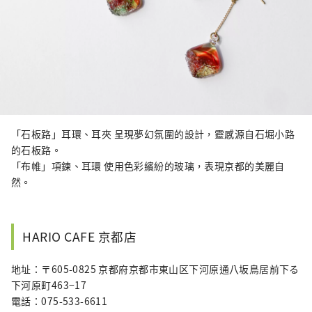
「石板路」耳環、耳夾 呈現夢幻氛圍的設計，靈感源自石堀小路
的石板路。
「布帷」項鍊、耳環 使用色彩繽紛的玻璃，表現京都的美麗自
然。
HARIO CAFE 京都店
地址：〒605-0825 京都府京都市東山区下河原通八坂鳥居前下る
下河原町463−17
電話：075-533-6611