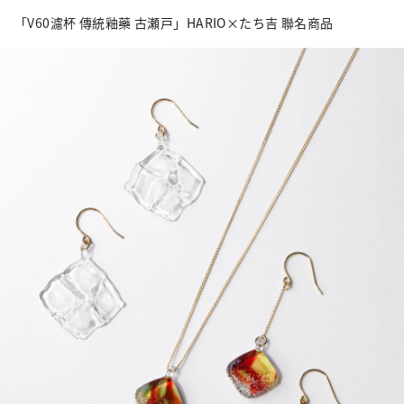
「V60濾杯 傳統釉藥 古瀬戸」HARIO×たち吉 聯名商品