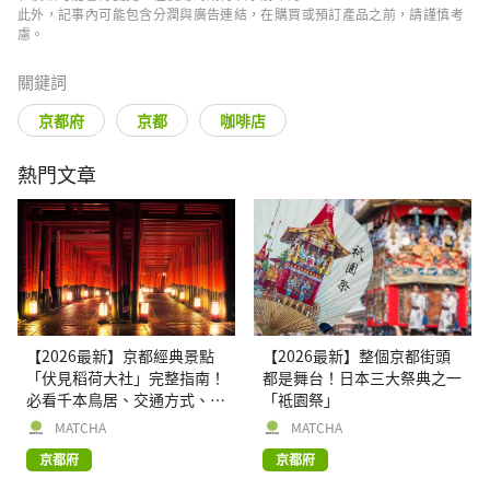
此外，記事內可能包含分潤與廣告連結，在購買或預訂產品之前，請謹慎考
慮。
關鍵詞
京都府
京都
咖啡店
熱門文章
【2026最新】京都經典景點
【2026最新】整個京都街頭
「伏見稻荷大社」完整指南！
都是舞台！日本三大祭典之一
必看千本鳥居、交通方式、周
「祗園祭」
邊逛街景點
MATCHA
MATCHA
京都府
京都府