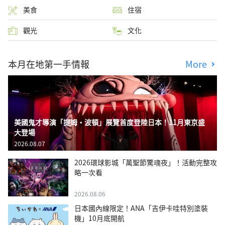
美食
住宿
觀光
文化
本月在地第一手情報
More
美國鬼才導演「提姆・波頓」展覽首度登陸日本！11月東京盛
大登場
2026.08.07
2026環球影城「萬聖節驚魂夜」！活動完整攻
略一次看
2026.08.06
日本國內線限定！ANA「吉伊卡哇特別塗裝
機」10月底開航