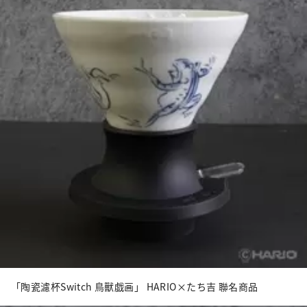
「陶瓷濾杯Switch 鳥獸戯画」 HARIO×たち吉 聯名商品