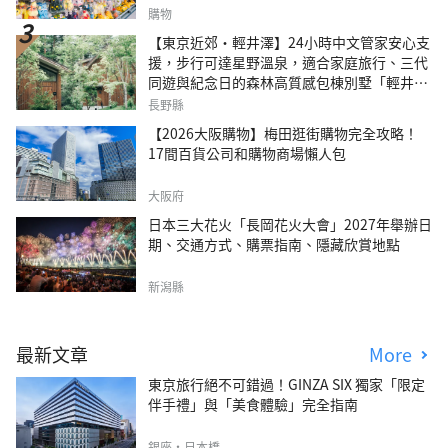
購物
【東京近郊・輕井澤】24小時中文管家安心支
援，步行可達星野溫泉，適合家庭旅行、三代
同遊與紀念日的森林高質感包棟別墅「輕井澤
森四季VILLA」
長野縣
【2026大阪購物】梅田逛街購物完全攻略！
17間百貨公司和購物商場懶人包
大阪府
日本三大花火「長岡花火大會」2027年舉辦日
期、交通方式、購票指南、隱藏欣賞地點
新潟縣
最新文章
More
東京旅行絕不可錯過！GINZA SIX 獨家「限定
伴手禮」與「美食體驗」完全指南
銀座・日本橋