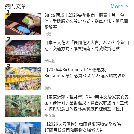
熱門文章
More
Suica 西瓜卡2026完整指南！購買卡片、儲
值、手機版安裝設定方式、搭車方法、常見問
題解答！
交通
日本三大花火「長岡花火大會」2027年舉辦日
期、交通方式、購票指南、隱藏欣賞地點
新潟縣
【2026年BicCamera17％優惠券】
BicCamera最新必買3C產品23選＆購物攻略
購物
【東京近郊・輕井澤】24小時中文管家安心支
援，步行可達星野溫泉，適合家庭旅行、三代
同遊與紀念日的森林高質感包棟別墅「輕井澤
森四季VILLA」
長野縣
【2026大阪購物】梅田逛街購物完全攻略！
17間百貨公司和購物商場懶人包