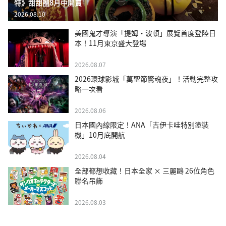
特》甜甜圈8月中開賣
2026.08.10
美國鬼才導演「提姆・波頓」展覽首度登陸日
本！11月東京盛大登場
2026.08.07
2026環球影城「萬聖節驚魂夜」！活動完整攻
略一次看
2026.08.06
日本國內線限定！ANA「吉伊卡哇特別塗裝
機」10月底開航
2026.08.04
全部都想收藏！日本全家 × 三麗鷗 26位角色
聯名吊飾
2026.08.03