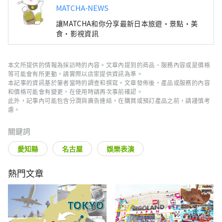
MATCHA-NEWS
讓MATCHA和你分享最新日本旅遊・景點・美
食・影視資訊
本文所提供的情報為採訪時的內容。文章內提到的商品、服務內容或是價格
等可能會有所更動，請實際以店家提供資訊為準。
本記事的資訊基於筆者當時的調查和撰寫。文章發佈後，產品或服務的內容
和價格可能會有變更，在使用時請再次事前確認。
此外，記事內可能包含分潤與廣告連結，在購買或預訂產品之前，請謹慎考
慮。
關鍵詞
愛知縣
名古屋
娛樂表演
熱門文章