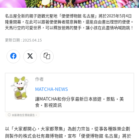
名古屋全新的親子遊觀光聖地「便便博物館 名古屋」將於2025年5月4日
隆重開幕，在此可以跟著便便舞者隨意舞動，還能自由畫出理想的便便。
天馬行空的可愛世界，可以釋放爸媽的雙手，讓小孩在此盡情吶喊跑跳！
更新日期 :
2025.04.15
作者
MATCHA-NEWS
讓MATCHA和你分享最新日本旅遊・景點・美
食・影視資訊
本服務包含贊助廣告。
以「大家都開心，大家都聚集」為創力宗旨，從事各種娛樂企劃
與製作的株式会社有趣博物館，宣布「便便博物館 名古屋」將於