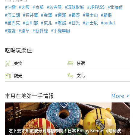
沖繩
大阪
京都
名古屋
環球影城
JRPASS
北海道
河口湖
輕井澤
金澤
橫濱
長野
富士山
箱根
星巴克
白川鄉
東北
駕照
日光
迪士尼
outlet
簽證
淺草
新幹線
手機申辦
吃喝玩樂住
美食
住宿
觀光
文化
本月在地第一手情報
More
吃下去才知道被分到哪個學院！日本 Krispy Kreme 《哈利波