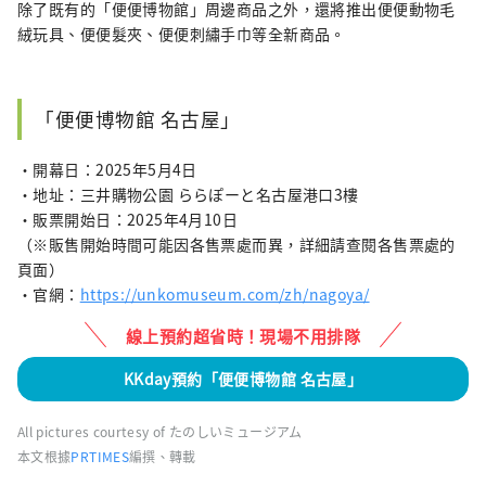
除了既有的「便便博物館」周邊商品之外，還將推出便便動物毛
絨玩具、便便髮夾、便便刺繡手巾等全新商品。
「便便博物館 名古屋」
・開幕日：2025年5月4日
・地址：三井購物公園 ららぽーと名古屋港口3樓
・販票開始日：2025年4月10日
（※販售開始時間可能因各售票處而異，詳細請查閱各售票處的
頁面）
・官網：
https://unkomuseum.com/zh/nagoya/
線上預約超省時！現場不用排隊
KKday預約「便便博物館 名古屋」
All pictures courtesy of たのしいミュージアム
本文根據
PRTIMES
編撰、轉載