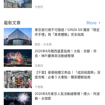
大阪府
最新文章
More
東京旅行絕不可錯過！GINZA SIX 獨家「限定
伴手禮」與「美食體驗」完全指南
銀座・日本橋
2026年8月關西盛夏指南！大阪、京都、奈
良、神戶慶典與活動總整理
京都府
【千葉】豪華絢爛又熱血！「成田祇園祭」深
度攻略：必看 5 大重點、獨家體驗指南
千葉縣
2026年8月東京人氣活動總整理！煙火、阿波
舞、水燈節