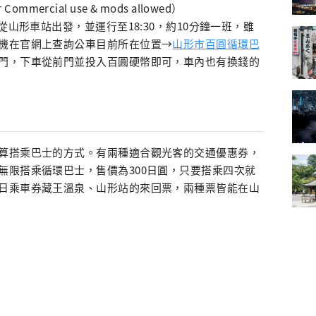
r Commercial use & mods allowed）
從山形車站出發，並運行至18:30，約10分鐘一班，雖
機在官網上查詢公車目前所在位置→
山形市百圓循環巴
門，下車從前門並投入百圓硬幣即可，車內也有換錢的
算搭乘巴士的方式。有兩種適合觀光客的交通優惠券，
無限搭乘循環巴士，售價為300日圓，只要搭乘四次就
日乘車券藏王溫泉、山形站的來回票，兩種票皆能在山