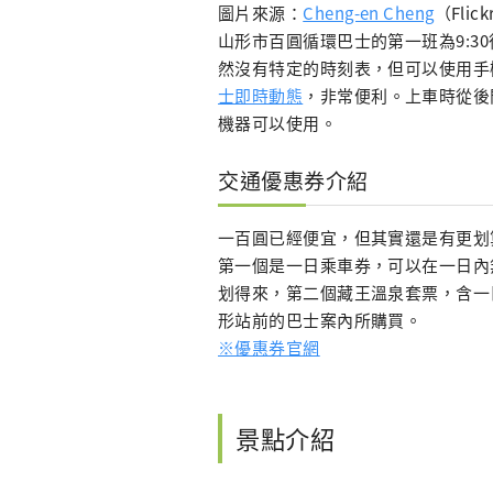
圖片來源：
Cheng-en Cheng
（Flick
山形市百圓循環巴士的第一班為9:30
然沒有特定的時刻表，但可以使用手
士即時動態
，非常便利。上車時從後
機器可以使用。
交通優惠券介紹
一百圓已經便宜，但其實還是有更划
第一個是一日乘車券，可以在一日內
划得來，第二個藏王溫泉套票，含一
形站前的巴士案內所購買。
※優惠券官網
景點介紹