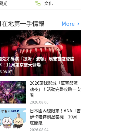
觀光
文化
月在地第一手情報
More
國鬼才導演「提姆・波頓」展覽首度登陸
本！11月東京盛大登場
6.08.07
2026環球影城「萬聖節驚
魂夜」！活動完整攻略一次
看
2026.08.06
日本國內線限定！ANA「吉
伊卡哇特別塗裝機」10月
底開航
2026.08.04