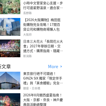
小時中文管家安心支援，步
行可達星野溫泉，適合家庭
旅行、三代同遊與紀念日的
長野縣
森林高質感包棟別墅「輕井
【2026大阪購物】梅田逛
澤森四季VILLA」
街購物完全攻略！17間百
貨公司和購物商場懶人包
大阪府
日本三大花火「長岡花火大
會」2027年舉辦日期、交
通方式、購票指南、隱藏欣
賞地點
新潟縣
新文章
More
東京旅行絕不可錯過！
GINZA SIX 獨家「限定伴手
禮」與「美食體驗」完全指
南
銀座・日本橋
2026年8月關西盛夏指南！
大阪、京都、奈良、神戶慶
典與活動總整理