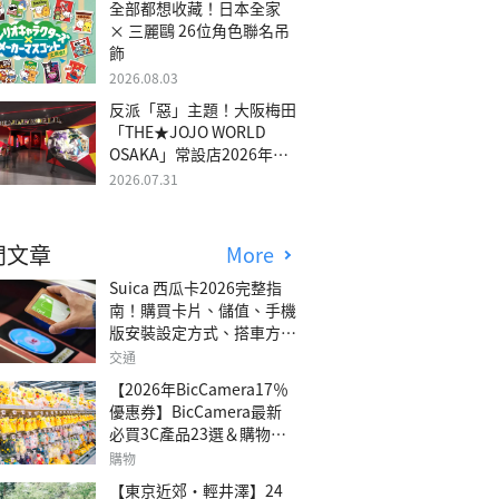
全部都想收藏！日本全家
× 三麗鷗 26位角色聯名吊
飾
2026.08.03
反派「惡」主題！大阪梅田
「THE★JOJO WORLD
OSAKA」常設店2026年冬
季開幕
2026.07.31
門文章
More
Suica 西瓜卡2026完整指
南！購買卡片、儲值、手機
版安裝設定方式、搭車方
法、常見問題解答！
交通
【2026年BicCamera17％
優惠券】BicCamera最新
必買3C產品23選＆購物攻
略
購物
【東京近郊・輕井澤】24