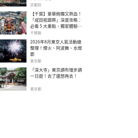
京都府
【千葉】豪華絢爛又熱血！
「成田祇園祭」深度攻略：
必看 5 大重點、獨家體驗指
南
千葉縣
2026年8月東京人氣活動總
整理！煙火、阿波舞、水燈
節
東京都
「深大寺」東京調布慢步調
一日遊！去了還想再去！
東京都