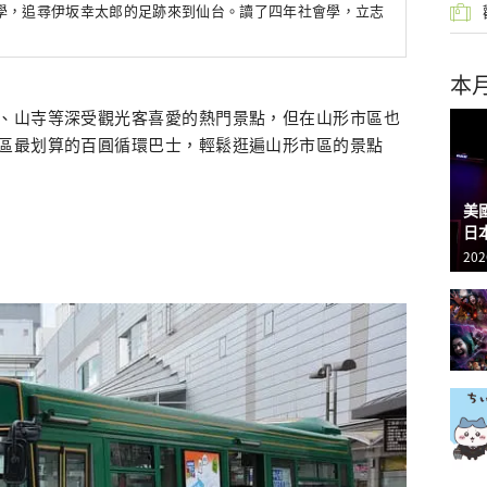
學，追尋伊坂幸太郎的足跡來到仙台。讀了四年社會學，立志
本
、山寺等深受觀光客喜愛的熱門景點，但在山形市區也
區最划算的百圓循環巴士，輕鬆逛遍山形市區的景點
美
日
202