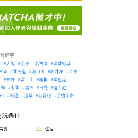
關鍵字
繩
大阪
京都
名古屋
環球影城
ASS
北海道
河口湖
輕井澤
金澤
濱
長野
富士山
箱根
星巴克
川鄉
東北
駕照
日光
迪士尼
let
簽證
淺草
新幹線
手機申辦
喝玩樂住
美食
住宿