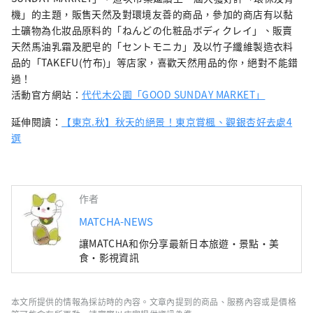
機」的主題，販售天然及對環境友善的商品，參加的商店有以黏
土礦物為化妝品原料的「ねんどの化粧品ボディクレイ」、販賣
天然馬油乳霜及肥皂的「セントモニカ」及以竹子纖維製造衣料
品的「TAKEFU(竹布)」等店家，喜歡天然用品的你，絕對不能錯
過！
活動官方網站：
代代木公園「GOOD SUNDAY MARKET」
延伸閱讀：
【東京.秋】秋天的絕景！東京賞楓、觀銀杏好去處4
選
作者
MATCHA-NEWS
讓MATCHA和你分享最新日本旅遊・景點・美
食・影視資訊
本文所提供的情報為採訪時的內容。文章內提到的商品、服務內容或是價格