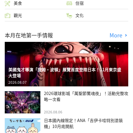
美食
住宿
觀光
文化
本月在地第一手情報
More
美國鬼才導演「提姆・波頓」展覽首度登陸日本！11月東京盛
大登場
2026.08.07
2026環球影城「萬聖節驚魂夜」！活動完整攻
略一次看
2026.08.06
日本國內線限定！ANA「吉伊卡哇特別塗裝
機」10月底開航