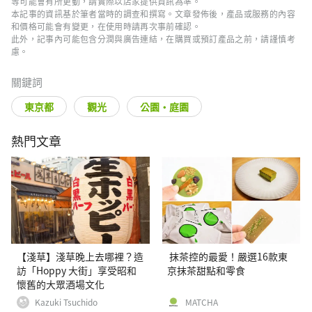
等可能會有所更動，請實際以店家提供資訊為準。
本記事的資訊基於筆者當時的調查和撰寫。文章發佈後，產品或服務的內容
和價格可能會有變更，在使用時請再次事前確認。
此外，記事內可能包含分潤與廣告連結，在購買或預訂產品之前，請謹慎考
慮。
關鍵詞
東京都
觀光
公園・庭園
熱門文章
【淺草】淺草晚上去哪裡？造
抹茶控的最愛！嚴選16款東
訪「Hoppy 大街」享受昭和
京抹茶甜點和零食
懷舊的大眾酒場文化
Kazuki Tsuchido
MATCHA