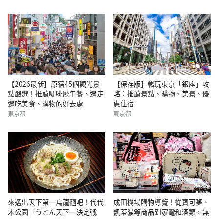
【2026最新】原宿45個觀光景
【保存版】暢玩東京「銀座」攻
點嚴選！推薦咖啡廳午餐、邊走
略：推薦景點、購物、美景、優
邊吃美食、購物的好去處
惠住宿
東京都
東京都
來選出天下第一烏龍麵吧！代代
成田機場購物導覽！從寶可夢、
木公園「うどん天下一決定戦
凱蒂貓等商品到家電和酒類，無