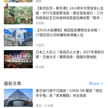
購物
【東京近郊・輕井澤】24小時中文管家安心支
援，步行可達星野溫泉，適合家庭旅行、三代
同遊與紀念日的森林高質感包棟別墅「輕井澤
森四季VILLA」
長野縣
【2026大阪購物】梅田逛街購物完全攻略！
17間百貨公司和購物商場懶人包
大阪府
日本三大花火「長岡花火大會」2027年舉辦日
期、交通方式、購票指南、隱藏欣賞地點
新潟縣
最新文章
More
東京旅行絕不可錯過！GINZA SIX 獨家「限定
伴手禮」與「美食體驗」完全指南
銀座・日本橋