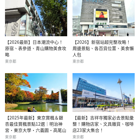
【2026最新】日本潮流中心！
【2026】新宿站超完整攻略！
原宿、表參道、青山購物美食攻
周邊景點、各百貨位置、美食懶
略
人包
東京都
東京都
【2025年最新】東京賞楓＆銀
【最新】吉祥寺獨家必去景點彙
杏最佳賞楓景點12選｜明治神
整！購物店家、文具雜貨、咖啡
宮・東京大學・六義園・高尾山
店23家大集合！
東京都
東京都