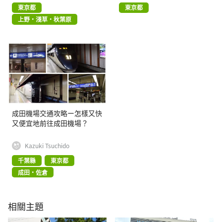
東京都
東京都
上野・淺草・秋葉原
成田機場交通攻略ー怎樣又快
又便宜地前往成田機場？
Kazuki Tsuchido
千葉縣
東京都
成田・佐倉
相關主題