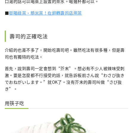
口渴的話可以喝桌上設置的茶水。喝幾杯都可以。
■
挺喝綠茶・糙米茶！在迴轉壽司店用茶
壽司的正確吃法
介紹的也差不多了，開始吃壽司吧。雖然吃法有很多種，但是壽
司也有獨特的吃法。
首先，說到壽司一定會想到“芥末”。想必有不少人被辣味受刺
激。要是怎麼都不行接受的話，就告訴板前さん說“わさび抜き
でおねがいします。”就OK了。沒有芥末的壽司叫做“さび抜
き”。
用筷子吃