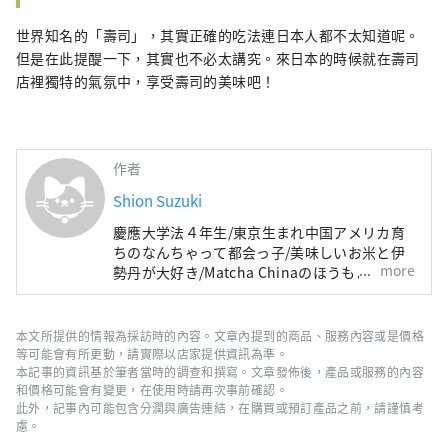
世界知名的「壽司」，其實正確的吃法連日本人都不太知道呢。
但是在此提醍一下，其實也不必太講究。來日本的時候就在壽司
店裡獨特的氣氛中，享受壽司的美味吧！
作者
Shion Suzuki
慶應大学法４年生/東京生まれ中国アメリカ育
ちのなんちゃって都会っ子/美味しいお米と伊
more
勢丹が大好き/Matcha Chinaのほうもよろしく
お願いします：）
本文所提供的情報為採訪時的內容。文章內提到的商品、服務內容或是價格
等可能會有所更動，請實際以店家提供資訊為準。
本記事的資訊基於筆者當時的調查和撰寫。文章發佈後，產品或服務的內容
和價格可能會有變更，在使用時請再次事前確認。
此外，記事內可能包含分潤與廣告連結，在購買或預訂產品之前，請謹慎考
慮。