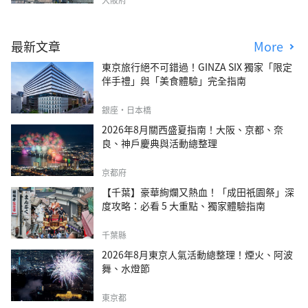
最新文章
More
東京旅行絕不可錯過！GINZA SIX 獨家「限定
伴手禮」與「美食體驗」完全指南
銀座・日本橋
2026年8月關西盛夏指南！大阪、京都、奈
良、神戶慶典與活動總整理
京都府
【千葉】豪華絢爛又熱血！「成田祇園祭」深
度攻略：必看 5 大重點、獨家體驗指南
千葉縣
2026年8月東京人氣活動總整理！煙火、阿波
舞、水燈節
東京都