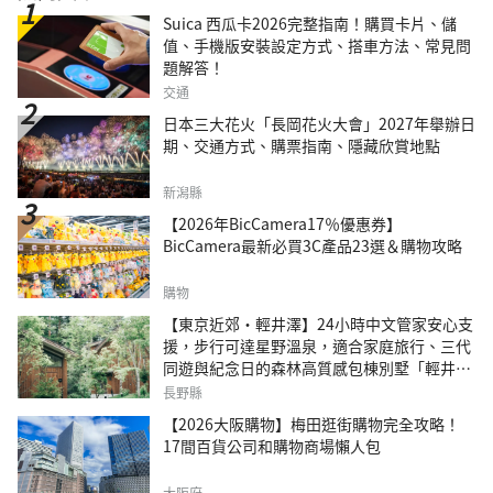
Suica 西瓜卡2026完整指南！購買卡片、儲
值、手機版安裝設定方式、搭車方法、常見問
題解答！
交通
日本三大花火「長岡花火大會」2027年舉辦日
期、交通方式、購票指南、隱藏欣賞地點
新潟縣
【2026年BicCamera17％優惠券】
BicCamera最新必買3C產品23選＆購物攻略
購物
【東京近郊・輕井澤】24小時中文管家安心支
援，步行可達星野溫泉，適合家庭旅行、三代
同遊與紀念日的森林高質感包棟別墅「輕井澤
森四季VILLA」
長野縣
【2026大阪購物】梅田逛街購物完全攻略！
17間百貨公司和購物商場懶人包
大阪府