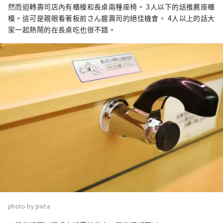
然而迴轉壽司店內有櫃檯和長桌兩種座椅。 3人以下的話推薦座櫃
檯。這可是親眼看著板前さん握壽司的絕佳機會。 4人以上的話大
家一起熱鬧的在長桌吃也很不錯。
photo by pixta