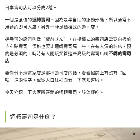
日本壽司店可以分成2種。
一個是廉價的
迴轉壽司
。因為是半自助的服務形態，所以通常不
用預約即可入店。另外一種是櫃檯式的壽司店。
握壽司的廚司叫做“板前さん”，在櫃檯式的壽司店需要向板前
さん點壽司，價格也要比迴轉壽司高一些。在有人氣的名店，預
約是必須的，時時有人開玩笑管這些高級的壽司店叫
不轉的壽司
店
。
要你分不清這家店是那種壽司店的話，看看招牌上有沒有“回
転”這兩個字，或從入口往裡面看一下就知道啦。
今天介紹一下大家所喜愛的迴轉壽司，該怎樣吃。
迴轉壽司是什麼？