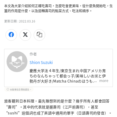
本文為大家介紹如何正確吃壽司，怎麼吃會更美味，從什麼魚開始吃，生
薑的作用是什麼，以及迴轉壽司的點菜方式、吃法和順序。
更新日期 :
2022.03.16
作者
Shion Suzuki
慶應大学法４年生/東京生まれ中国アメリカ育
ちのなんちゃって都会っ子/美味しいお米と伊
more
勢丹が大好き/Matcha Chinaのほうもよろしく
お願いします：）
本服務包含贊助廣告。
旅客聽到日本料理，最先聯想到的是什麼？幾乎所有人都會回答
“壽司”。其中的代表就是握壽司（江戸前壽司），甚至
“sushi”這個詞也成了英語中通用的單字（日語壽司的發音）。