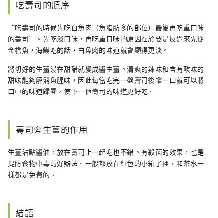
吃壽司的順序
“吃壽司的時候先吃白魚肉（魚脂肪多的部位）最後再吃重口味
的壽司”。先吃淡口味，再吃重口味的原因在於要是反過來先從
金槍魚，海鰻吃的話，白魚肉的味道就會顯得更淡。
將切好的生薑浸在甜醋就變成醬生薑。清爽的辣味和含有酸味的
甜味能夠解消魚腥味，因此每當吃完一盤壽司後嚐一口就可以將
口中的味道歸零，使下一個壽司的味道更好吃。
壽司旁生薑的作用
生薑沾點醬油，放在壽司上一起吃也不錯。有殺菌的效果，也是
提防食物中毒的好辦法。一般都放在紅色的小箱子裡，和茶水一
樣都是免費的。
結語