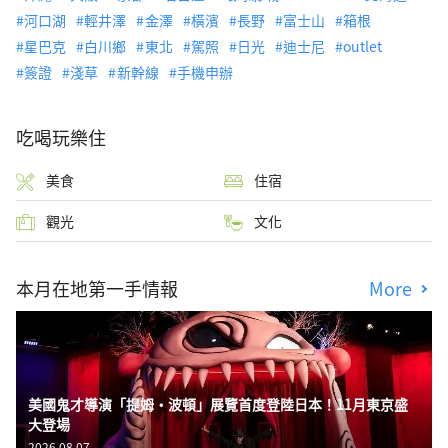
河口湖
輕井澤
金澤
橫濱
長野
富士山
箱根
星巴克
白川鄉
東北
駕照
日光
迪士尼
outlet
簽證
淺草
新幹線
手機申辦
吃喝玩樂住
美食
住宿
觀光
文化
本月在地第一手情報
More
美國鬼才導演「提姆・波頓」展覽首度登陸日本！11月東京盛
大登場
2026.08.07