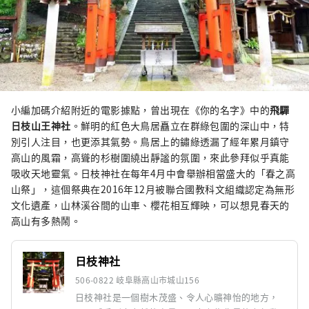
小編加碼介紹附近的電影據點，曾出現在《你的名字》中的
飛驒
日枝山王神社
。鮮明的紅色大鳥居矗立在群綠包圍的深山中，特
別引人注目，也更添其氣勢。鳥居上的鏽綠透漏了經年累月鎮守
高山的風霜，高聳的杉樹圍繞出靜謐的氛圍，來此參拜似乎真能
吸收天地靈氣
。日枝神社在每年4月中會舉辦相當盛大的「春之高
山祭」，這個祭典在2016年12月被聯合國教科文組織認定為無形
文化遺產，山林溪谷間的山車、櫻花相互輝映，可以想見春天的
高山有多熱鬧。
日枝神社
506-0822 岐阜縣高山市城山156
日枝神社是一個樹木茂盛、令人心曠神怡的地方，