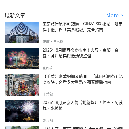
最新文章
More
東京旅行絕不可錯過！GINZA SIX 獨家「限定
伴手禮」與「美食體驗」完全指南
銀座・日本橋
2026年8月關西盛夏指南！大阪、京都、奈
良、神戶慶典與活動總整理
京都府
【千葉】豪華絢爛又熱血！「成田祇園祭」深
度攻略：必看 5 大重點、獨家體驗指南
千葉縣
2026年8月東京人氣活動總整理！煙火、阿波
舞、水燈節
東京都
「深大寺」東京調布慢步調一日遊！去了還想