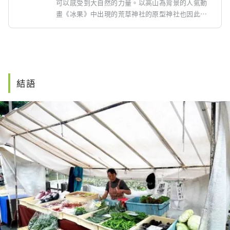
可以感受到大自然的力量。以高山為背景的人氣動
畫《冰果》中出現的荒草神社的原型神社也因此而
聞名。神社前的一棵樹齡超過1000年的大杉樹被指
定為縣天然紀念物，枝條又長又直，氣勢磅礴，令
人印象深刻！ ！ 日枝神社是高山城下町南半部的守
護神，每年舉辦高山祭（山王祭），預示著高山春
天的到來，是非常有名的神社。
結語