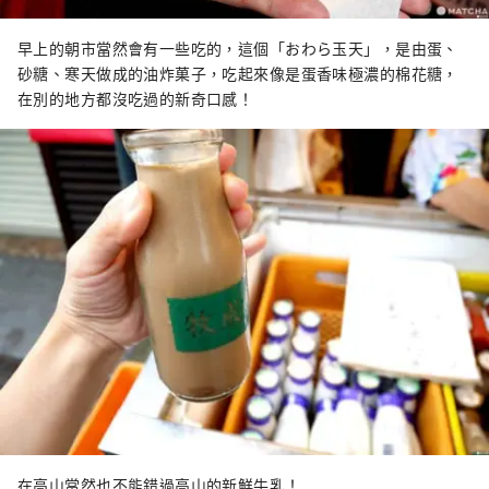
早上的朝市當然會有一些吃的，這個「おわら玉天」，是由蛋、
砂糖、寒天做成的油炸菓子，吃起來像是蛋香味極濃的棉花糖，
在別的地方都沒吃過的新奇口感！
在高山當然也不能錯過高山的新鮮牛乳！