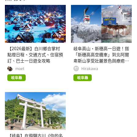
【2026最新】白川鄉合掌村
岐阜高山・新穗高一日遊！搭
點燈日程、交通方式、住宿預
「新穗高高空纜車」到北阿爾
訂、巴士一日遊全攻略
卑斯山享受壯麗景色與療癒溫
泉
moet
Hirakawa
岐阜縣
岐阜縣
【岐阜】在飛驒古川《你的名