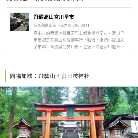
飛驒高山宮川早市
岐阜縣高山市下三之町 506-0841
高山市的兩個地點每天早上都會​​舉辦早市。宮川早
市最初是在高山別院前舉行，戰後，街頭小販加入
了市場，並擴展到安川街。之後，沿著宮川遷至現
址。可以購買農家種植的蔬菜、水果、醃菜等時令
食材。值得早起，在舒緩的河水和清新的早晨空氣
中度過美好時光。
同場加映：飛驒山王宮日枝神社