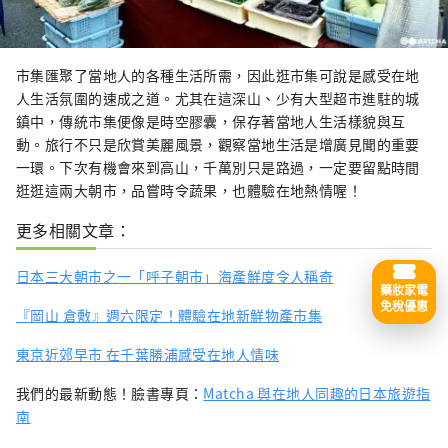
市集匯聚了當地人的各種生活所需，因此逛市集可說是感受在地
人生活氛圍的速成之道。尤其在這深山、少有大型超市進駐的城
鎮中，傳統市集便像是時空膠囊，保存著當地人生活樣貌與互
動。旅行不只是欣賞美麗風景，觀察當地生活是增廣見聞的重要
一環。下次有機會來到高山，千萬別只是路過，一定要留點時間
逛逛這兩大朝市，品嘗時令蔬果，也體驗在地熱情喔！
更多相關文章：
日本三大朝市之一「呼子朝市」海產鮮度令人稱奇
藥妝家電
免稅優惠
『岡山 倉敷』週六限定！體驗在地新鮮物產市集
東京近郊早市 在千葉勝浦感受在地人情味
我們的最新動態！臉書專頁：
Matcha 與在地人同趣的日本旅遊指
南