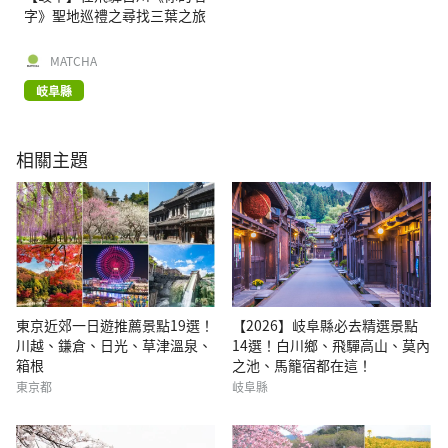
字》聖地巡禮之尋找三葉之旅
MATCHA
岐阜縣
相關主題
東京近郊一日遊推薦景點19選！
【2026】岐阜縣必去精選景點
川越、鎌倉、日光、草津溫泉、
14選！白川鄉、飛驒高山、莫內
箱根
之池、馬籠宿都在這！
東京都
岐阜縣