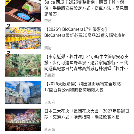
Suica 西瓜卡2026完整指南！購買卡片、儲
值、手機版安裝設定方式、搭車方法、常見問
題解答！
交通
【2026年BicCamera17％優惠券】
BicCamera最新必買3C產品23選＆購物攻略
購物
【東京近郊・輕井澤】24小時中文管家安心支
援，步行可達星野溫泉，適合家庭旅行、三代
同遊與紀念日的森林高質感包棟別墅「輕井澤
森四季VILLA」
長野縣
【2026大阪購物】梅田逛街購物完全攻略！
17間百貨公司和購物商場懶人包
大阪府
日本三大花火「長岡花火大會」2027年舉辦日
期、交通方式、購票指南、隱藏欣賞地點
新潟縣