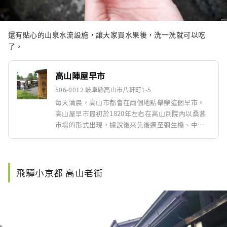
還有貼心的山泉水流設施，讓大家買水果後，洗一洗就可以吃
了。
高山陣屋早市
506-0012 岐阜縣高山市八軒町1-5
每天清晨，高山市都會在兩個地點舉辦這個早市。
高山屋早市最初於1820年左右在高山別院內以桑葚
市場的形式出現，據說後來先後遷至彌生橋、中
橋，最終落戶於現在的地點——高山陣屋前。在這
裡，您可以以低廉的價格購買當地農民種植的蔬
菜、水果、年糕和鮮花等飛驒特產。此外，與當地
講飛驒方言的農民交流，也將為您的旅程留下美好
飛驒小京都 高山老街
的回憶。