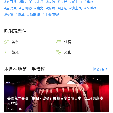
河口湖
輕井澤
金澤
橫濱
長野
富士山
箱根
星巴克
白川鄉
東北
駕照
日光
迪士尼
outlet
簽證
淺草
新幹線
手機申辦
吃喝玩樂住
美食
住宿
觀光
文化
本月在地第一手情報
More
美國鬼才導演「提姆・波頓」展覽首度登陸日本！11月東京盛
大登場
2026.08.07