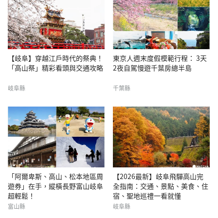
【岐阜】穿越江戶時代的祭典！
東京人週末度假模範行程： 3天
「高山祭」精彩看頭與交通攻略
2夜自駕慢遊千葉房總半島
岐阜縣
千葉縣
「阿爾卑斯、高山、松本地區周
【2026最新】岐阜飛驒高山完
遊券」在手，縱橫長野富山岐阜
全指南：交通、景點、美食、住
超輕鬆！
宿、聖地巡禮一看就懂
富山縣
岐阜縣