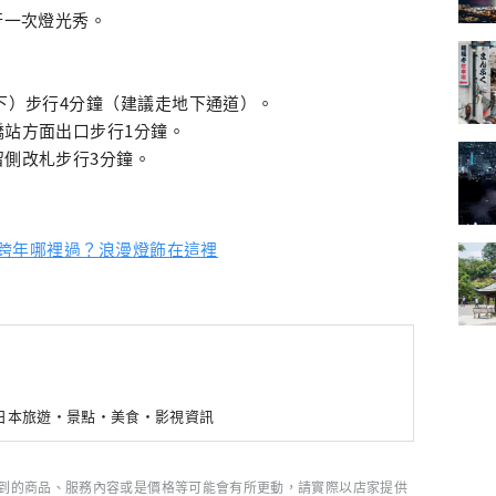
行一次燈光秀。
地下）步行4分鐘（建議走地下通道）。
橋站方面出口步行1分鐘。
留側改札步行3分鐘。
聖誕跨年哪裡過？浪漫燈飾在這裡
新日本旅遊・景點・美食・影視資訊
到的商品、服務內容或是價格等可能會有所更動，請實際以店家提供