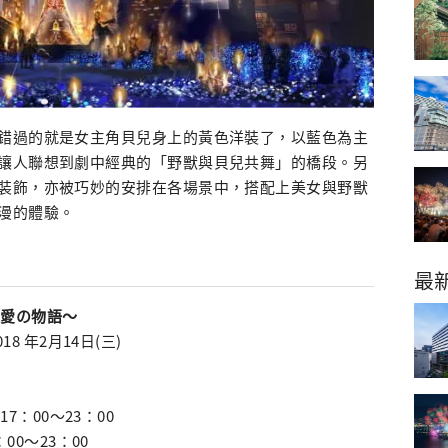
錯過的就是女主角貝兒身上的黃色洋裝了，以藍色為主
讓人聯想到劇中經典的「野獸與貝兒共舞」的橋段。另
裝飾，亦被巧妙的安排在各場景中，搭配上美女與野獸
漫的體驗。
最
～真実の愛の物語～
18 年2月14日(三)
。
)17：00～23：00
：00～23：00