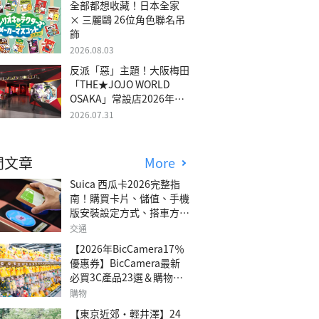
全部都想收藏！日本全家
× 三麗鷗 26位角色聯名吊
飾
2026.08.03
反派「惡」主題！大阪梅田
「THE★JOJO WORLD
OSAKA」常設店2026年冬
季開幕
2026.07.31
門文章
More
Suica 西瓜卡2026完整指
南！購買卡片、儲值、手機
版安裝設定方式、搭車方
法、常見問題解答！
交通
【2026年BicCamera17％
優惠券】BicCamera最新
必買3C產品23選＆購物攻
略
購物
【東京近郊・輕井澤】24