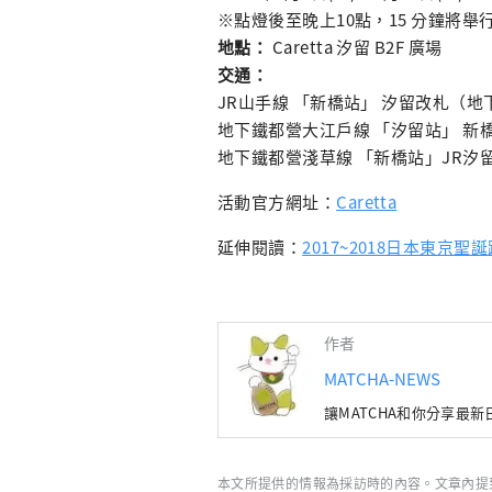
※點燈後至晚上10點，15 分鐘將舉
地點：
Caretta 汐留 B2F 廣場
交通：
JR山手線 「新橋站」 汐留改札（
地下鐵都營大江戶線 「汐留站」 新
地下鐵都營淺草線 「新橋站」JR汐
活動官方網址：
Caretta
延伸閱讀：
2017~2018日本東京
作者
MATCHA-NEWS
讓MATCHA和你分享最
本文所提供的情報為採訪時的內容。文章內提