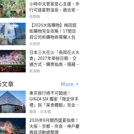
小時中文管家安心支援，步
行可達星野溫泉，適合家庭
旅行、三代同遊與紀念日的
長野縣
森林高質感包棟別墅「輕井
【2026大阪購物】梅田逛
澤森四季VILLA」
街購物完全攻略！17間百
貨公司和購物商場懶人包
大阪府
日本三大花火「長岡花火大
會」2027年舉辦日期、交
通方式、購票指南、隱藏欣
賞地點
新潟縣
新文章
More
東京旅行絕不可錯過！
GINZA SIX 獨家「限定伴手
禮」與「美食體驗」完全指
南
銀座・日本橋
2026年8月關西盛夏指南！
大阪、京都、奈良、神戶慶
典與活動總整理