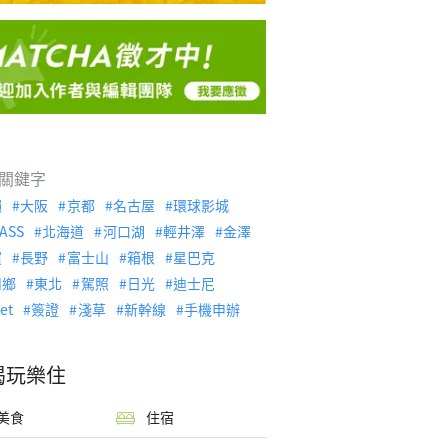
關鍵字
繩
大阪
京都
名古屋
環球影城
ASS
北海道
河口湖
輕井澤
金澤
濱
長野
富士山
箱根
星巴克
川鄉
東北
駕照
日光
迪士尼
let
簽證
淺草
新幹線
手機申辦
喝玩樂住
美食
住宿