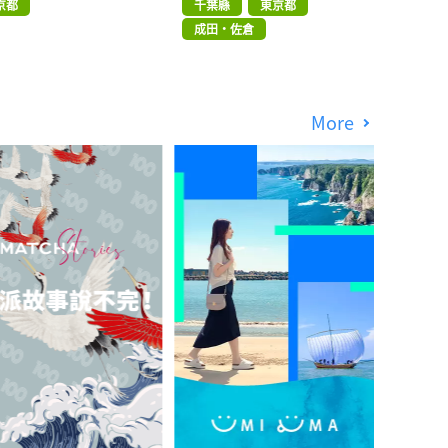
京都
千葉縣
東京都
成田・佐倉
More