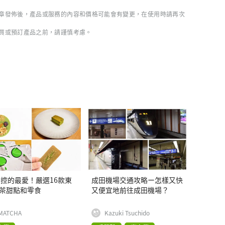
章發佈後，產品或服務的內容和價格可能會有變更，在使用時請再次
買或預訂產品之前，請謹慎考慮。
控的最愛！嚴選16款東
成田機場交通攻略ー怎樣又快
茶甜點和零食
又便宜地前往成田機場？
MATCHA
Kazuki Tsuchido