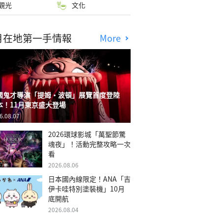
觀光
文化
月在地第一手情報
More
國鬼才導演「提姆・波頓」展覽首度登陸
本！11月東京盛大登場
6.08.07
2026環球影城「萬聖節驚
魂夜」！活動完整攻略一次
看
2026.08.06
日本國內線限定！ANA「吉
伊卡哇特別塗裝機」10月
底開航
2026.08.04