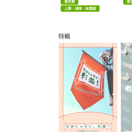
東京都
東
上野・淺草・秋葉原
特輯