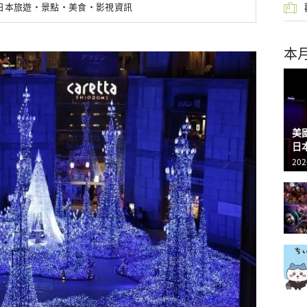
新日本旅遊・景點・美食・影視資訊
本
美
日
202