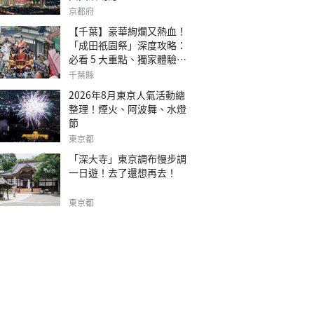
京都府
【千葉】豪華絢爛又熱血！
「成田祇園祭」深度攻略：
必看 5 大重點、獨家體驗指
南
千葉縣
2026年8月東京人氣活動總
整理！煙火、阿波舞、水燈
節
東京都
「深大寺」東京調布慢步調
一日遊！去了還想再去！
東京都