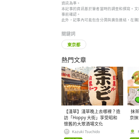
資訊為準。
本記事的資訊基於筆者當時的調查和撰寫。文
事前確認。
此外，記事內可能包含分潤與廣告連結，在購
關鍵詞
東京都
熱門文章
【淺草】淺草晚上去哪裡？造
抹茶
訪「Hoppy 大街」享受昭和
京抹
懷舊的大眾酒場文化
Kazuki Tsuchido