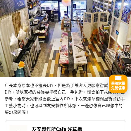
藥妝家電
店長本身原本也不擅長DIY，但是為了讓客人更願意嘗試自己
免稅優惠
DIY，所以家裡的裝飾幾乎都自己一手包辦，還會拍下來給客人做
參考，希望大家都能喜歡上室內DIY。下次來淺草橋問屋街尋訪手
工藝小物時，也可以到友安製作所休憩，一邊想像自己理想中的
夢幻房間喔！
友安製作所Cafe 浅草橋