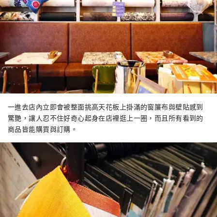
一進去店內立即會被整面挑高天花板上掛滿的窗簾布與壁貼感到
驚艷，讓人忍不住好奇心起身在店裡逛上一圈，而且所有看到的
商品皆能購買與訂購。