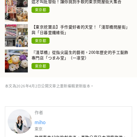
這才叫批發街！讓你挑到手軟的東京問屋街大集合
東京都
【東京挖寶去】手作愛好者的天堂！「淺草橋問屋街」
與「日暮里纖維街」
東京都
『淺草橋』從指尖誕生的藝術，200年歷史的手工髮飾
專門店「つまみ堂」（一凛堂）
東京都
本文為2026年4月2日公開文章之重新編輯更新版本。
作者
miho
東京