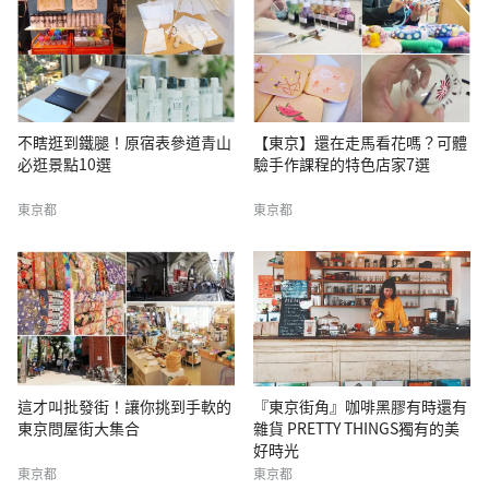
不瞎逛到鐵腿！原宿表參道青山
【東京】還在走馬看花嗎？可體
必逛景點10選
驗手作課程的特色店家7選
東京都
東京都
這才叫批發街！讓你挑到手軟的
『東京街角』咖啡黑膠有時還有
東京問屋街大集合
雜貨 PRETTY THINGS獨有的美
好時光
東京都
東京都