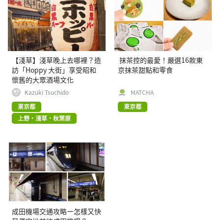
【淺草】淺草晚上去哪裡？造
抹茶控的最愛！嚴選16款東
訪「Hoppy 大街」享受昭和
京抹茶甜點和零食
懷舊的大眾酒場文化
Kazuki Tsuchido
MATCHA
東京都
東京都
上野・淺草・秋葉原
成田機場交通攻略ー怎樣又快