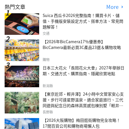
熱門文章
More
Suica 西瓜卡2026完整指南！購買卡片、儲
值、手機版安裝設定方式、搭車方法、常見問
題解答！
交通
【2026年BicCamera17％優惠券】
BicCamera最新必買3C產品23選＆購物攻略
購物
日本三大花火「長岡花火大會」2027年舉辦日
期、交通方式、購票指南、隱藏欣賞地點
新潟縣
【東京近郊・輕井澤】24小時中文管家安心支
援，步行可達星野溫泉，適合家庭旅行、三代
同遊與紀念日的森林高質感包棟別墅「輕井澤
森四季VILLA」
長野縣
【2026大阪購物】梅田逛街購物完全攻略！
17間百貨公司和購物商場懶人包