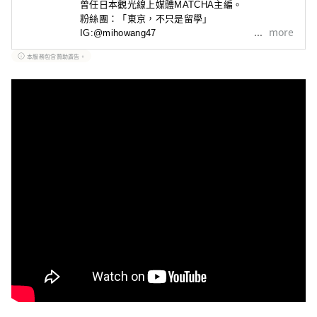
曾任日本觀光線上媒體MATCHA主編。
粉絲團：「東京，不只是留學」

more
IG:@mihowang47
本服務包含贊助廣告。