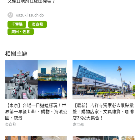
又便宜地前往成田機場？
Kazuki Tsuchido
千葉縣
東京都
成田・佐倉
相關主題
【東京】台場一日遊這樣玩！世
【最新】吉祥寺獨家必去景點彙
界第一早餐 bills、購物、海濱公
整！購物店家、文具雜貨、咖啡
園、夜景
店23家大集合！
東京都
東京都