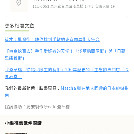
location_on
111-0053 東京都台東區淺草橋 1-7-2 岩崎大廈 1F
更多相關文章
這才叫批發街！讓你挑到手軟的東京問屋街大集合
【東京挖寶去】手作愛好者的天堂！「淺草橋問屋街」與「日暮
里纖維街」
『淺草橋』從指尖誕生的藝術，200年歷史的手工髮飾專門店「つ
まみ堂」
我們的最新動態！臉書專頁：
Matcha 與在地人同趣的日本旅遊指
南
採訪協助：友安製作所cafe淺草橋
小編推薦延伸閱讀