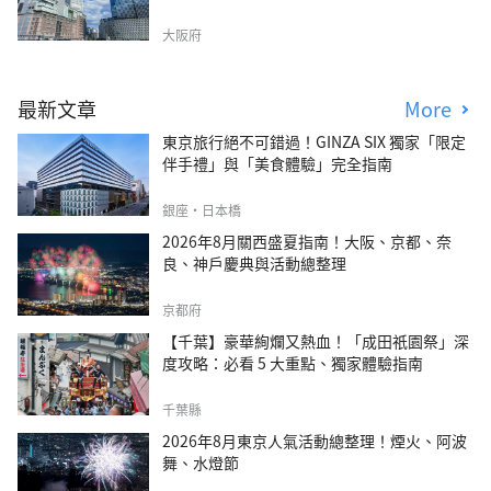
大阪府
最新文章
More
東京旅行絕不可錯過！GINZA SIX 獨家「限定
伴手禮」與「美食體驗」完全指南
銀座・日本橋
2026年8月關西盛夏指南！大阪、京都、奈
良、神戶慶典與活動總整理
京都府
【千葉】豪華絢爛又熱血！「成田祇園祭」深
度攻略：必看 5 大重點、獨家體驗指南
千葉縣
2026年8月東京人氣活動總整理！煙火、阿波
舞、水燈節