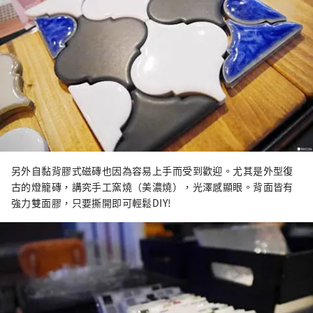
另外自黏背膠式磁磚也因為容易上手而受到歡迎。尤其是外型復
古的燈籠磚，講究手工窯燒（美濃燒），光澤感顯眼。背面皆有
強力雙面膠，只要撕開即可輕鬆DIY!