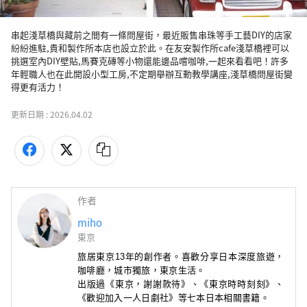
串起淺草橋與藏前之間有一條問屋街，最近販售串珠等手工藝DIY的店家
紛紛進駐,貴和製作所本店也設立於此。在友安製作所cafe淺草橋裡可以
挑選室內DIY壁貼,馬賽克磚等小物還能邊品嚐咖啡,一起來看看吧！許多
年輕職人也在此開設小型工房,不定期舉辦互動教學講座,淺草橋問屋街變
得更有活力！
更新日期 :
2026.04.02
作者
miho
東京
旅居東京13年的創作者。喜歡分享日本深度旅遊，
咖啡廳
，城市獨旅，東京生活。
出版過《東京，謝謝款待》
、
《東京時時刻刻》
、
《歡迎加入一人日劇社》
等七本日本相關書籍。