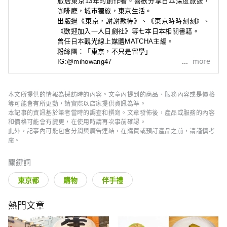
旅居東京13年的創作者。喜歡分享日本深度旅遊，
咖啡廳
，城市獨旅，東京生活。
出版過《東京，謝謝款待》
、
《東京時時刻刻》
、
《歡迎加入一人日劇社》
等七本日本相關書籍。
曾任日本觀光線上媒體MATCHA主編。
粉絲團：「東京，不只是留學」

more
IG:@mihowang47
本文所提供的情報為採訪時的內容。文章內提到的商品、服務內容或是價格
等可能會有所更動，請實際以店家提供資訊為準。
本記事的資訊基於筆者當時的調查和撰寫。文章發佈後，產品或服務的內容
和價格可能會有變更，在使用時請再次事前確認。
此外，記事內可能包含分潤與廣告連結，在購買或預訂產品之前，請謹慎考
慮。
關鍵詞
東京都
購物
伴手禮
熱門文章