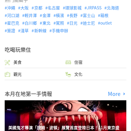
沖繩
大阪
京都
名古屋
環球影城
JRPASS
北海道
河口湖
輕井澤
金澤
橫濱
長野
富士山
箱根
星巴克
白川鄉
東北
駕照
日光
迪士尼
outlet
簽證
淺草
新幹線
手機申辦
吃喝玩樂住
美食
住宿
觀光
文化
本月在地第一手情報
More
美國鬼才導演「提姆・波頓」展覽首度登陸日本！11月東京盛