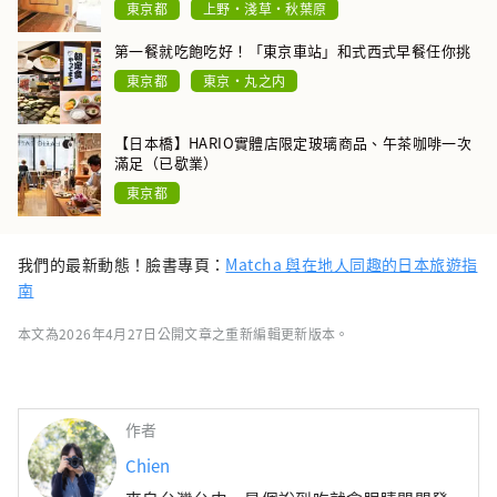
東京都
上野・淺草・秋葉原
第一餐就吃飽吃好！「東京車站」和式西式早餐任你挑
東京都
東京・丸之内
【日本橋】HARIO實體店限定玻璃商品、午茶咖啡一次
滿足（已歇業）
東京都
我們的最新動態！臉書專頁：
Matcha 與在地人同趣的日本旅遊指
南
本文為2026年4月27日公開文章之重新編輯更新版本。
作者
Chien