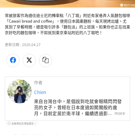
常被旅客作為通往迪士尼的轉車點「八丁堀」附近有家巷弄人氣麵包咖啡
「Cawaii bread and coffee」，使用日本國產麵粉，每天現烤出爐。尤
其到了早餐時間，總是吸引許多「麵包派」的上班族。如果你也正在找東
京好吃的麵包咖啡，不如就到東京車站附近的八丁堀吧！
更新日期 :
2026.04.27
作者
Chien
來自台灣台中，是個說到吃就會眼睛閃閃發
亮的女子。曾經在日本度過如闖關般的歲
more
月，目前定居於南半球，繼續透過影像與文
字，記錄一段段旅居時光的珍貴回憶與觀察
本服務包含贊助廣告。
發現。出版著作《日本，慢慢旅：遇見山
城、花季、島嶼、海味、街景日常，2190X