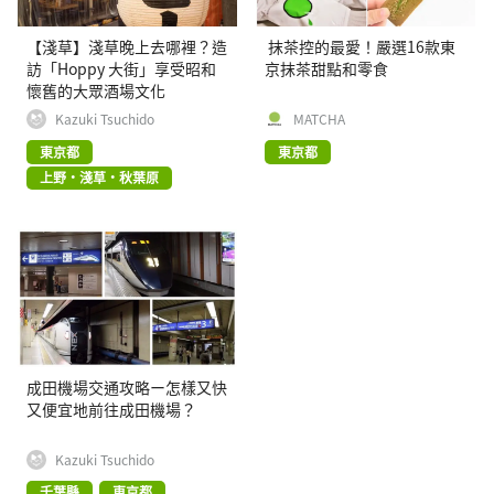
【淺草】淺草晚上去哪裡？造
抹茶控的最愛！嚴選16款東
訪「Hoppy 大街」享受昭和
京抹茶甜點和零食
懷舊的大眾酒場文化
Kazuki Tsuchido
MATCHA
東京都
東京都
上野・淺草・秋葉原
成田機場交通攻略ー怎樣又快
又便宜地前往成田機場？
Kazuki Tsuchido
千葉縣
東京都