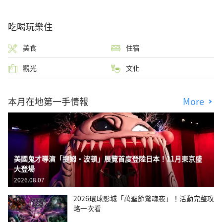
吃喝玩樂住
美食
住宿
觀光
文化
本月在地第一手情報
More
美國鬼才導演「提姆・波頓」展覽首度登陸日本！11月東京盛
大登場
2026.08.07
2026環球影城「萬聖節驚魂夜」！活動完整攻
略一次看