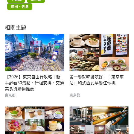
成田・佐倉
相關主題
【2026】東京自由行攻略｜新
第一餐就吃飽吃好！「東京車
手必看30景點、行程安排、交通
站」和式西式早餐任你挑
美食與購物推薦
東京都
東京都