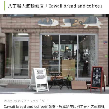
八丁堀人氣麵包店「Cawaii bread and coffee」
Photo by カワイイファクトリー
Cawaii bread and coffee的前身，原本是座印刷工廠。店面積雖