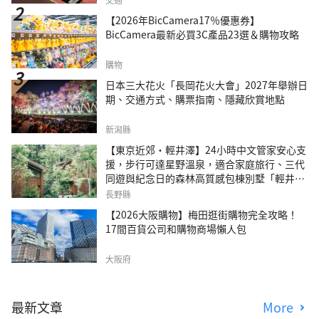
【2026年BicCamera17％優惠券】
BicCamera最新必買3C產品23選＆購物攻略
購物
日本三大花火「長岡花火大會」2027年舉辦日
期、交通方式、購票指南、隱藏欣賞地點
新潟縣
【東京近郊・輕井澤】24小時中文管家安心支
援，步行可達星野溫泉，適合家庭旅行、三代
同遊與紀念日的森林高質感包棟別墅「輕井澤
森四季VILLA」
長野縣
【2026大阪購物】梅田逛街購物完全攻略！
17間百貨公司和購物商場懶人包
大阪府
最新文章
More