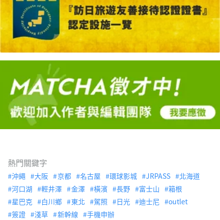
熱門關鍵字
沖繩
大阪
京都
名古屋
環球影城
JRPASS
北海道
河口湖
輕井澤
金澤
橫濱
長野
富士山
箱根
星巴克
白川鄉
東北
駕照
日光
迪士尼
outlet
簽證
淺草
新幹線
手機申辦