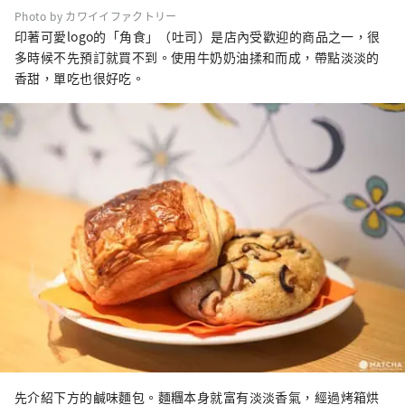
Photo by カワイイファクトリー
印著可愛logo的「角食」（吐司）是店內受歡迎的商品之一，很
多時候不先預訂就買不到。使用牛奶奶油揉和而成，帶點淡淡的
香甜，單吃也很好吃。
先介紹下方的鹹味麵包。麵糰本身就富有淡淡香氣，經過烤箱烘