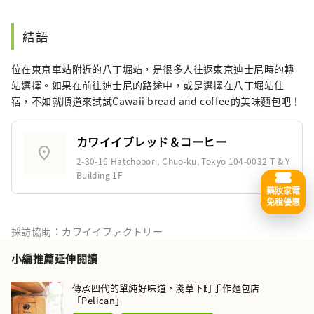
結語
位在東京車站附近的八丁堀站，是很多人往返東京迪士尼時的轉
站選擇。如果在前往迪士尼的路途中，或是選擇在八丁堀站住
宿，不如就順道來試試Cawaii bread and coffee的美味麵包吧！
カワイイブレッド＆コーヒー
location_on
2-30-16 Hatchobori, Chuo-ku, Tokyo 104-0032 T & Y
Building 1F
藥妝家電
免稅優惠
採訪協助：カワイイファクトリー
小編推薦延伸閱讀
傳承四代的單純好味道，淺草下町手作麵包店
「Pelican」