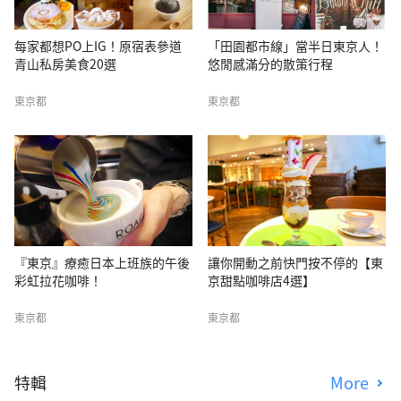
每家都想PO上IG！原宿表參道
「田園都市線」當半日東京人！
青山私房美食20選
悠閒感滿分的散策行程
東京都
東京都
『東京』療癒日本上班族的午後
讓你開動之前快門按不停的【東
彩虹拉花咖啡！
京甜點咖啡店4選】
東京都
東京都
特輯
More