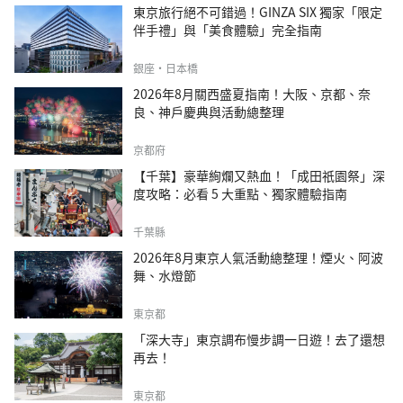
東京旅行絕不可錯過！GINZA SIX 獨家「限定
伴手禮」與「美食體驗」完全指南
銀座・日本橋
2026年8月關西盛夏指南！大阪、京都、奈
良、神戶慶典與活動總整理
京都府
【千葉】豪華絢爛又熱血！「成田祇園祭」深
度攻略：必看 5 大重點、獨家體驗指南
千葉縣
2026年8月東京人氣活動總整理！煙火、阿波
舞、水燈節
東京都
「深大寺」東京調布慢步調一日遊！去了還想
再去！
東京都