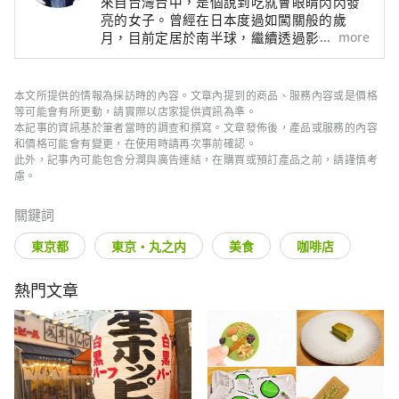
來自台灣台中，是個說到吃就會眼睛閃閃發
亮的女子。曾經在日本度過如闖關般的歲
more
月，目前定居於南半球，繼續透過影像與文
字，記錄一段段旅居時光的珍貴回憶與觀察
發現。出版著作《日本，慢慢旅：遇見山
城、花季、島嶼、海味、街景日常，2190X
本文所提供的情報為採訪時的內容。文章內提到的商品、服務內容或是價格
四季風物詩》
等可能會有所更動，請實際以店家提供資訊為準。
本記事的資訊基於筆者當時的調查和撰寫。文章發佈後，產品或服務的內容
和價格可能會有變更，在使用時請再次事前確認。
此外，記事內可能包含分潤與廣告連結，在購買或預訂產品之前，請謹慎考
慮。
關鍵詞
東京都
東京・丸之内
美食
咖啡店
熱門文章