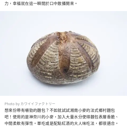
力，幸福就在這一瞬間於口中散播開來。
Photo by カワイイファクトリー
想來份帶有嚼勁的麵包？不如就試試湘南小麥的法式鄉村麵包
吧！使用的是神奈川的小麥，加入大量水分使得麵包表層香脆、
中間柔軟有彈性。單吃或是配點紅酒的大人味吃法，都很適合。