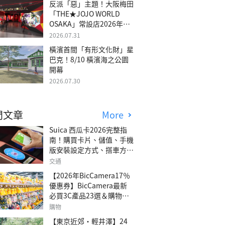
反派「惡」主題！大阪梅田
「THE★JOJO WORLD
OSAKA」常設店2026年冬
季開幕
2026.07.31
橫濱首間「有形文化財」星
巴克！8/10 橫濱海之公園
開幕
2026.07.30
門文章
More
Suica 西瓜卡2026完整指
南！購買卡片、儲值、手機
版安裝設定方式、搭車方
法、常見問題解答！
交通
【2026年BicCamera17％
優惠券】BicCamera最新
必買3C產品23選＆購物攻
略
購物
【東京近郊・輕井澤】24