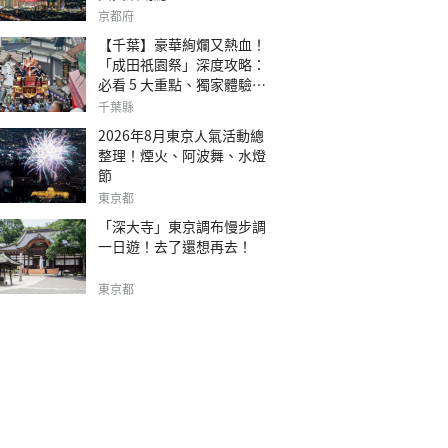
京都府
【千葉】豪華絢爛又熱血！
「成田祇園祭」深度攻略：
必看 5 大重點、獨家體驗指
南
千葉縣
2026年8月東京人氣活動總
整理！煙火、阿波舞、水燈
節
東京都
「深大寺」東京調布慢步調
一日遊！去了還想再去！
東京都