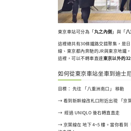
東京車站可分為「
丸之內側
」與「
八
這裡總共有30條鐵路交錯聚集，是
線、東京都內奔馳的JR與東京地鐵
這裡，可以不轉車直達
東京以外的3
如何從東京車站坐車到迪士
目標： 先往 「八重洲南口」 移動
→ 看到新幹線改札口附近出現 「京
→ 經過 UNIQLO 後右轉直直走
→ 京葉線在 地下 4~5 樓。當你