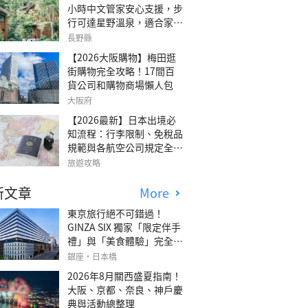
小時中文管家安心支援，步
行可達星野溫泉，適合家庭
旅行、三代同遊與紀念日的
長野縣
森林高質感包棟別墅「輕井
【2026大阪購物】梅田逛
澤森四季VILLA」
街購物完全攻略！17間百
貨公司和購物商場懶人包
大阪府
【2026最新】日本出境必
知流程：行李限制、免稅品
規範與各航空公司規定全攻
略
旅遊攻略
新文章
More
東京旅行絕不可錯過！
GINZA SIX 獨家「限定伴手
禮」與「美食體驗」完全指
南
銀座・日本橋
2026年8月關西盛夏指南！
大阪、京都、奈良、神戶慶
典與活動總整理