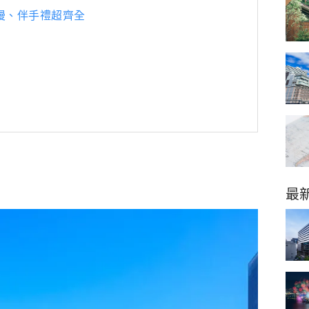
漫、伴手禮超齊全
最