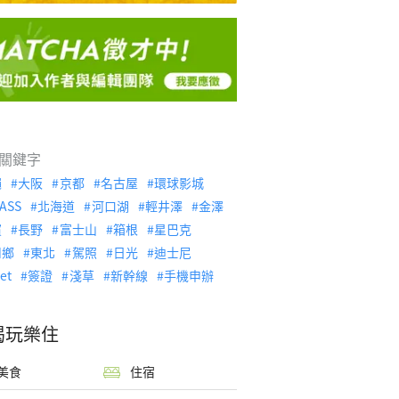
關鍵字
繩
大阪
京都
名古屋
環球影城
ASS
北海道
河口湖
輕井澤
金澤
濱
長野
富士山
箱根
星巴克
川鄉
東北
駕照
日光
迪士尼
let
簽證
淺草
新幹線
手機申辦
喝玩樂住
美食
住宿