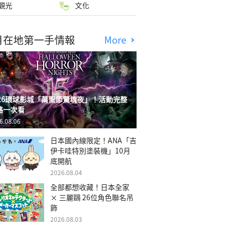
觀光
文化
月在地第一手情報
More
026環球影城「萬聖節驚魂夜」！活動完整
略一次看
6.08.06
日本國內線限定！ANA「吉
伊卡哇特別塗裝機」10月
底開航
2026.08.04
全部都想收藏！日本全家
× 三麗鷗 26位角色聯名吊
飾
2026.08.03