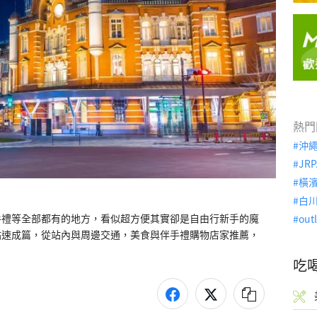
熱門
沖
JRP
橫
白
手禮等全部都有的地方，看似超方便其實卻是自由行新手的魔
out
站速成篇，從站內與周邊交通，美食與伴手禮購物店家推薦，
吃