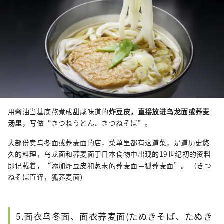
用酱油当基底熬煮成甜咸味道的
炸豆皮，直接放进乌龙面或荞麦
汤里
，写做“きつねうどん、きつねそば”。
大部份卖乌冬面或荞麦面的店，菜单里都有这道菜，是道历史悠
久的料理，乌龙面和荞麦面于日本食物中出现的19世纪初的资料
即记载着，“添加炸豆皮和葱末的荞麦面＝狐荞麦面”。 （きつ
ねそば直译，狐荞麦面）
5.面衣乌冬面、面衣荞麦面(たぬきそば、たぬき