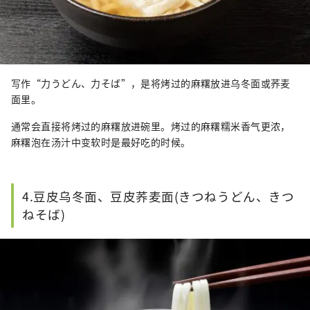
写作“力うどん、力そば”，是将烤过的麻糬放进乌冬面或荞麦
面里。
通常会直接将烤过的麻糬放进碗里。烤过的麻糬糯米香气更浓，
麻糬泡在汤汁中变软时是最好吃的时候。
4.豆皮乌冬面、豆皮荞麦面(きつねうどん、きつ
ねそば)