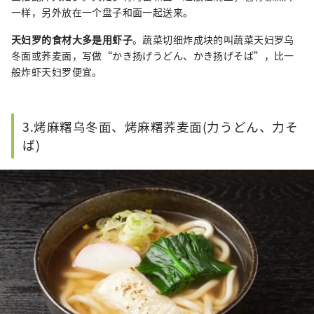
一样，另外放在一个盘子和面一起送来。
天妇罗的食材大多是用虾子
。蔬菜切细炸成块的叫蔬菜天妇罗乌
冬面或荞麦面，写做“かき扬げうどん、かき扬げそば”，比一
般炸虾天妇罗便宜。
3.烤麻糬乌冬面、烤麻糬荞麦面(力うどん、力そ
ば)