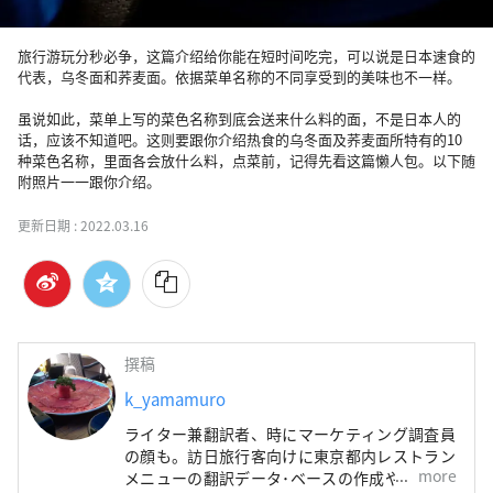
旅行游玩分秒必争，这篇介绍给你能在短时间吃完，可以说是日本速食的
代表，乌冬面和荞麦面。依据菜单名称的不同享受到的美味也不一样。

虽说如此，菜单上写的菜色名称到底会送来什么料的面，不是日本人的
话，应该不知道吧。这则要跟你介绍热食的乌冬面及荞麦面所特有的10
种菜色名称，里面各会放什么料，点菜前，记得先看这篇懒人包。以下随
附照片一一跟你介绍。
更新日期 :
2022.03.16
撰稿
k_yamamuro
ライター兼翻訳者、時にマーケティング調査員
の顔も。訪日旅行客向けに東京都内レストラン
more
メニューの翻訳データ･ベースの作成や、宿・