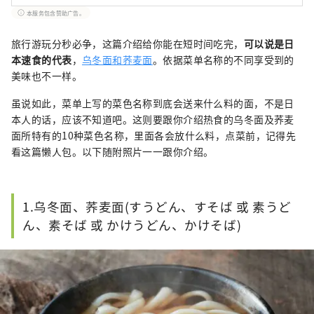
ホテル情報検索サイトの翻訳も手掛けてきまし
本服务包含赞助广告。
た。旅行と食材研究が趣味です。
旅行游玩分秒必争，这篇介绍给你能在短时间吃完，
可以说是日
本速食的代表
，
乌冬面和荞麦面
。依据菜单名称的不同享受到的
美味也不一样。
虽说如此，菜单上写的菜色名称到底会送来什么料的面，不是日
本人的话，应该不知道吧。这则要跟你介绍热食的乌冬面及荞麦
面所特有的10种菜色名称，里面各会放什么料，点菜前，记得先
看这篇懒人包。以下随附照片一一跟你介绍。
1.乌冬面、荞麦面(すうどん、すそば 或 素うど
ん、素そば 或 かけうどん、かけそば)