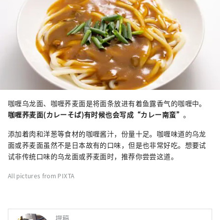
咖喱乌龙面、咖喱荞麦面是将面条放进有着鱼露香气的咖喱中。
咖喱荞麦面(カレーそば)有时候也会写成“カレー南蛮”
。
添加着肉和洋葱等食材的咖喱酱汁，份量十足。咖喱味道的乌龙
面或荞麦面虽然不是日本故有的口味，但是也非常好吃。想要试
试非传统口味的乌龙面或荞麦面时，推荐你尝尝这道。
All pictures from PIXTA
撰稿