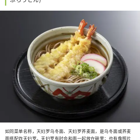
如同菜单名称，天妇罗乌冬面、天妇罗荞麦面，是乌冬面或荞麦
面搭配炸天妇罗。天妇罗有时会和面一起放在碗里；也有像照片