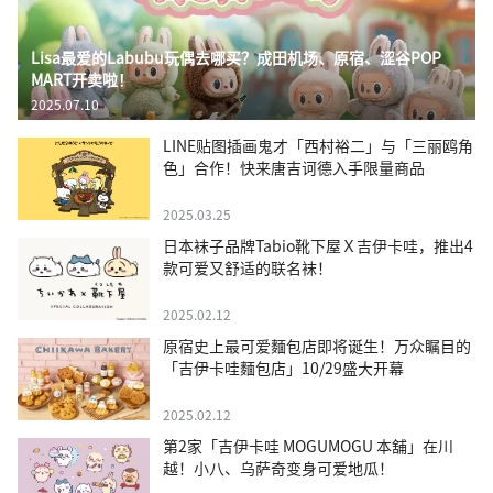
Lisa最爱的Labubu玩偶去哪买？成田机场、原宿、涩谷POP
MART开卖啦！
2025.07.10
LINE贴图插画鬼才「西村裕二」与「三丽鸥角
色」合作！快来唐吉诃德入手限量商品
2025.03.25
日本袜子品牌Tabio靴下屋Ｘ吉伊卡哇，推出4
款可爱又舒适的联名袜！
2025.02.12
原宿史上最可爱麵包店即将诞生！万众瞩目的
「吉伊卡哇麵包店」10/29盛大开幕
2025.02.12
第2家「吉伊卡哇 MOGUMOGU 本舖」在川
越！小八、乌萨奇变身可爱地瓜！