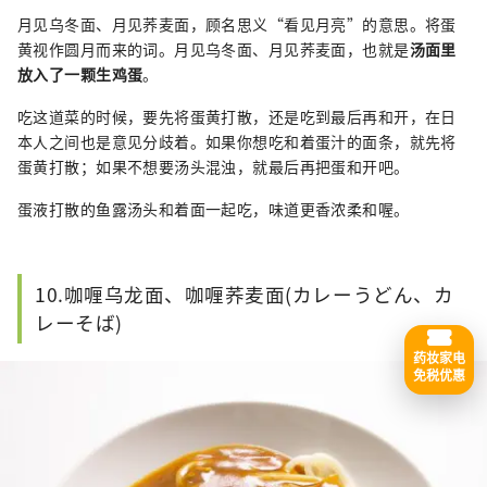
月见乌冬面、月见荞麦面，顾名思义“看见月亮”的意思。将蛋
黄视作圆月而来的词。月见乌冬面、月见荞麦面，也就是
汤面里
放入了一颗生鸡蛋
。
吃这道菜的时候，要先将蛋黄打散，还是吃到最后再和开，在日
本人之间也是意见分歧着。如果你想吃和着蛋汁的面条，就先将
蛋黄打散；如果不想要汤头混浊，就最后再把蛋和开吧。
蛋液打散的鱼露汤头和着面一起吃，味道更香浓柔和喔。
10.咖喱乌龙面、咖喱荞麦面(カレーうどん、カ
レーそば)
药妆家电
免税优惠