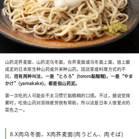
山药泥荞麦面、山药泥乌冬面，在荞麦面或乌冬面上面，放上磨
成泥的日本原生种山药或外来种山药。因店家或料理方式的不
同，
而有两种叫法，一是“とろろ”(tororo黏糊糊)，一是“やま
かけ”(yamakake)，都是指山药泥。
第一次吃的人可能会不太习惯它黏稠稠的口感。不过，据说觉得
累时，吃些山药对消除疲劳很有帮助，所以这是日本人很爱点的
菜色之一。
8.X肉乌冬面、X肉荞麦面(肉うどん、肉そば)