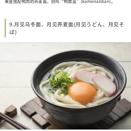
果是搭配鸭肉的荞麦面，则叫“鸭南蛮”(kamonanban)。
9.月见乌冬面、月见荞麦面(月见うどん、月见そ
ば)