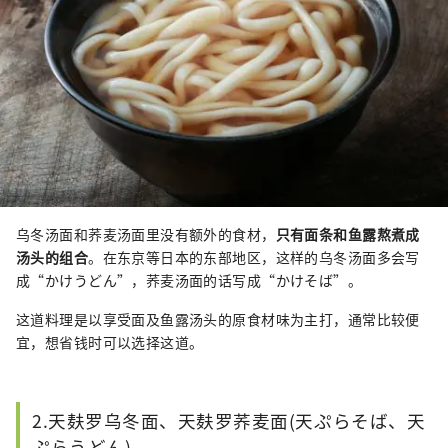
乌冬汤面和荞麦汤面里没有额外的食材，
只有面条和鱼露熬煮成
汤头的组合
。在东京等日本的东部地区，这样的乌冬汤面多会写
成“かけうどん”，荞麦汤面的话写成“かけそば”。
这道料理是以享受面及鱼露汤头的原食材味为主打，通常比较便
宜，想省钱时可以选择这道。
2.天麸罗乌冬面、天麸罗荞麦面(天ぷらそば、天
ぷらうどん)