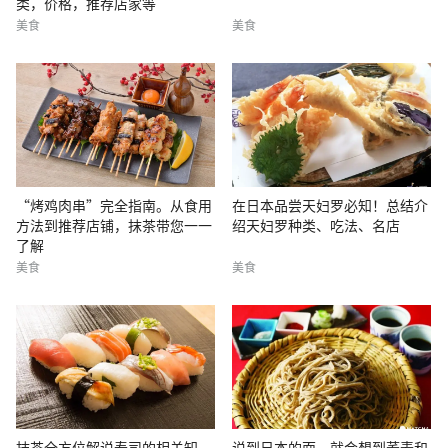
类，价格，推荐店家等
美食
美食
“烤鸡肉串”完全指南。从食用
在日本品尝天妇罗必知！总结介
方法到推荐店铺，抹茶带您一一
绍天妇罗种类、吃法、名店
了解
美食
美食
抹茶全方位解说寿司的相关知
说到日本的面，就会想到荞麦和