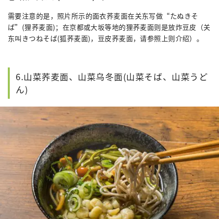
需要注意的是，照片所示的面衣荞麦面在关东写做“たぬきそ
ば”(狸荞麦面)；在京都或大坂等地的狸荞麦面则是放炸豆皮（关
东叫きつねそば(狐荞麦面)，豆皮荞麦面，请参照上则介绍）。
6.山菜荞麦面、山菜乌冬面(山菜そば、山菜うど
ん)