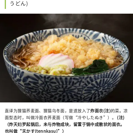
うどん)
直译为狸猫荞麦面、狸猫乌冬面，是道放入了
炸面衣(注)
的菜。凉
面型态时，叫做冷面衣荞麦面（写做“冷やしたぬき”）。
(注)
（炸天妇罗起锅后，未与炸物成块，留置于锅中成散状的面衣。
也叫做“天かす(tennkasu)”）