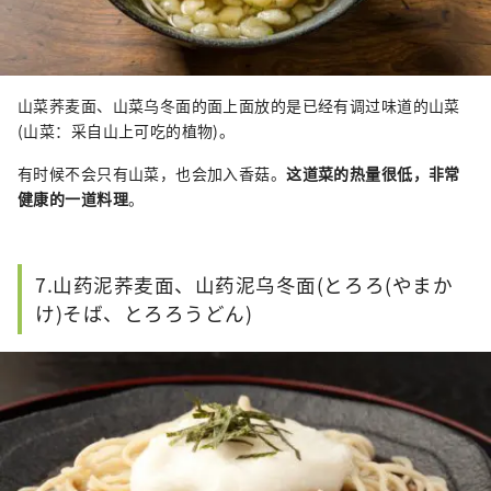
山菜荞麦面、山菜乌冬面的面上面放的是已经有调过味道的山菜
(山菜：采自山上可吃的植物)。
有时候不会只有山菜，也会加入香菇。
这道菜的热量很低，非常
健康的一道料理
。
7.山药泥荞麦面、山药泥乌冬面(とろろ(やまか
け)そば、とろろうどん)