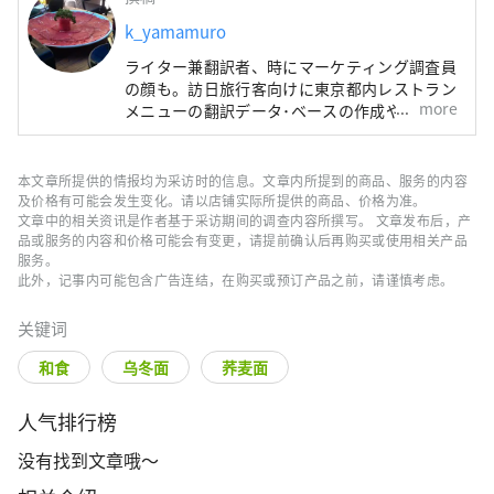
k_yamamuro
ライター兼翻訳者、時にマーケティング調査員
の顔も。訪日旅行客向けに東京都内レストラン
more
メニューの翻訳データ･ベースの作成や、宿・
ホテル情報検索サイトの翻訳も手掛けてきまし
た。旅行と食材研究が趣味です。
本文章所提供的情报均为采访时的信息。文章内所提到的商品、服务的内容
及价格有可能会发生变化。请以店铺实际所提供的商品、价格为准。
文章中的相关资讯是作者基于采访期间的调查内容所撰写。 文章发布后，产
品或服务的内容和价格可能会有变更，请提前确认后再购买或使用相关产品
服务。
此外，记事内可能包含广告连结，在购买或预订产品之前，请谨慎考虑。
关键词
和食
乌冬面
荞麦面
人气排行榜
没有找到文章哦～