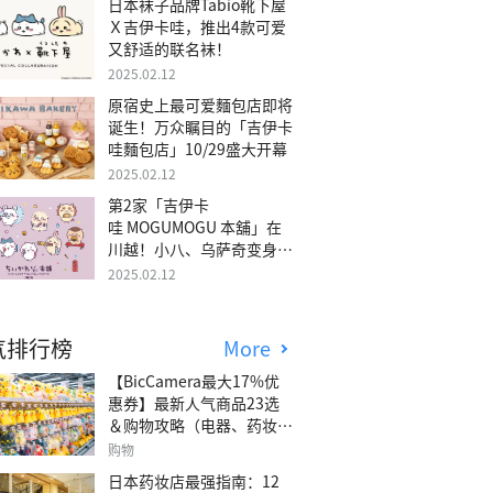
日本袜子品牌Tabio靴下屋
Ｘ吉伊卡哇，推出4款可爱
又舒适的联名袜！
2025.02.12
原宿史上最可爱麵包店即将
诞生！万众瞩目的「吉伊卡
哇麵包店」10/29盛大开幕
2025.02.12
第2家「吉伊卡
哇 MOGUMOGU 本舖」在
川越！小八、乌萨奇变身可
爱地瓜！
2025.02.12
气排行榜
More
【BicCamera最大17%优
惠券】最新人气商品23选
＆购物攻略（电器、药妆、
玩具等）
购物
日本药妆店最强指南：12