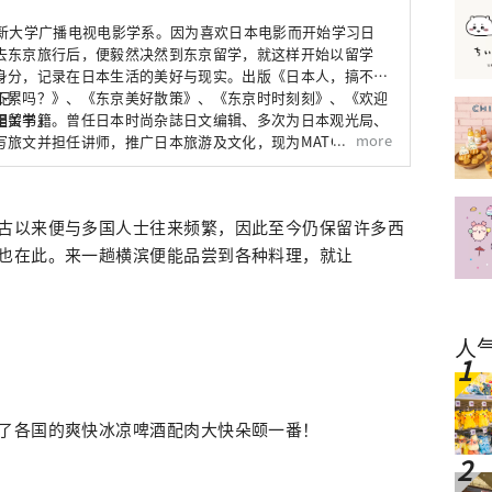
世新大学广播电视电影学系。因为喜欢日本电影而开始学习日
去东京旅行后，便毅然决然到东京留学，就这样开始以留学
身分，记录在日本生活的美好与现实。出版《日本人，搞不懂
不累吗？》、《东京美好散策》、《东京时时刻刻》、《欢迎
记
相关书籍。曾任日本时尚杂誌日文编辑、多次为日本观光局、
是留学」
more
旅文并担任讲师，推广日本旅游及文化，现为MATCHA繁体
古以来便与多国人士往来频繁，因此至今仍保留许多西
也在此。来一趟横滨便能品尝到各种料理，就让
人
了各国的爽快冰凉啤酒配肉大快朵颐一番！