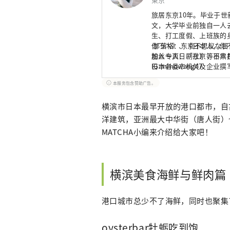
旅居东京10年。毕业于
文，大学毕业前独自一人
生、打工度假、上班族的
你ㄋㄟ》、《日本人，你
部落格：东京不思议な日
加入一人日剧社》等日本
粉丝专页：「东京，不只
日本各县市机关及企业撰写
IG:mihowang47
版总编辑。
本服务包含赞助广告。
横滨市日本最早开放的港口都市，自
洋建筑，亚洲最大中华街（唐人街）
MATCHA小编来介绍给大家吧！
横滨美食海鲜与鲜肉篇
港口城市总少不了海鲜，同时也聚集
oysterbar牡蛎吃到饱