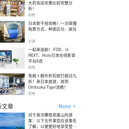
大药妆店优惠比较完整分
析！
购物
日本新干线攻略！一次搞懂
购票方式、种类区分、座位
交通
一起来追剧！ FOD、U-
NEXT、Hulu日本在线影音
平台8选
购物
免税＋额外折扣就打超过九
折！来日本旅游，就到
Onitsuka Tiger消费！
购物
新文章
More
对于首次攀登高尾山的游
客：以下五件事您应该事先
了解，以便更好地享受登山