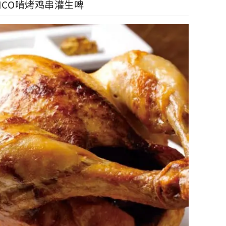
OCORICO啃烤鸡串灌生啤