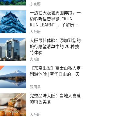
之旅。
东京都
一边在大阪城周围奔跑，一
边聆听语音导览“RUN
RUN LEARN”，了解历
史。
大阪府
大阪最佳体验：添加到您的
旅行愿望清单中的 20 种独
特体验
大阪府
【东京出发】富士山私人定
制游体验 | 奢华自由的一天
静冈县
完整品味大阪：当地人喜爱
的特色美食
大阪府