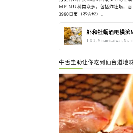
ＭＥＮＵ种类众多，包括炸牡蛎，香
3980日币（不含税）。
虾和牡蛎酒吧横滨Mo
1-3-1, Minamisaiwai, Nis
牛舌圭助让你吃到仙台道地