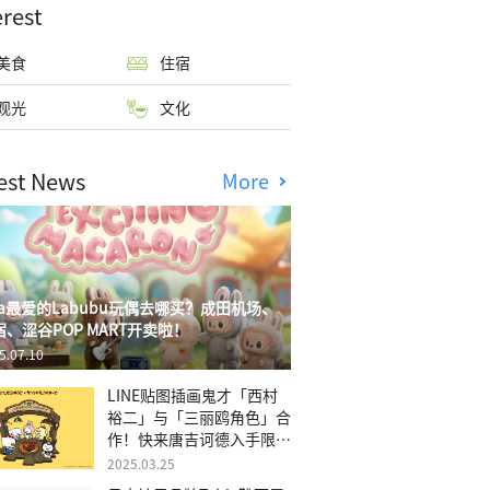
erest
美食
住宿
观光
文化
est News
More
isa最爱的Labubu玩偶去哪买？成田机场、
宿、涩谷POP MART开卖啦！
5.07.10
LINE贴图插画鬼才「西村
裕二」与「三丽鸥角色」合
作！快来唐吉诃德入手限量
商品
2025.03.25