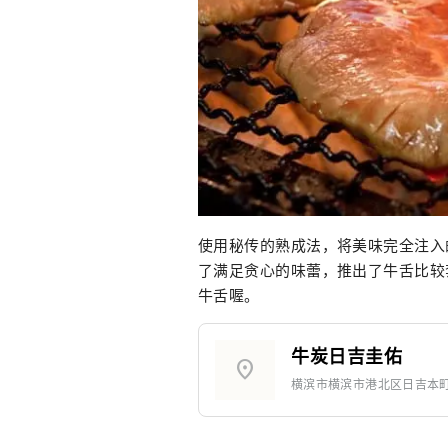
使用秘传的熟成法，将美味完全注入
了满足贪心的味蕾，推出了牛舌比较
牛舌喔。
牛炭日吉圭佑
location_on
横滨市横滨市港北区日吉本町1-1