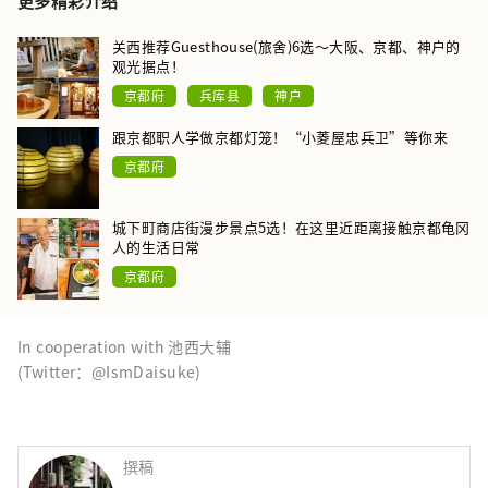
更多精彩介绍
关西推荐Guesthouse(旅舍)6选〜大阪、京都、神户的
观光据点！
京都府
兵库县
神户
跟京都职人学做京都灯笼！“小菱屋忠兵卫”等你来
京都府
城下町商店街漫步景点5选！在这里近距离接触京都龟冈
人的生活日常
京都府
In cooperation with 池西大辅
(Twitter：@IsmDaisuke)
撰稿