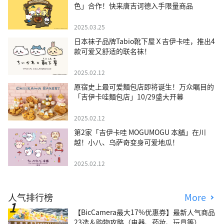
色」合作！快来唐吉诃德入手限量商品
2025.03.25
日本袜子品牌Tabio靴下屋Ｘ吉伊卡哇，推出4
款可爱又舒适的联名袜！
2025.02.12
原宿史上最可爱麵包店即将诞生！万众瞩目的
「吉伊卡哇麵包店」10/29盛大开幕
2025.02.12
第2家「吉伊卡哇 MOGUMOGU 本舖」在川
越！小八、乌萨奇变身可爱地瓜！
2025.02.12
人气排行榜
More
【BicCamera最大17%优惠券】最新人气商品
23选＆购物攻略（电器、药妆、玩具等）