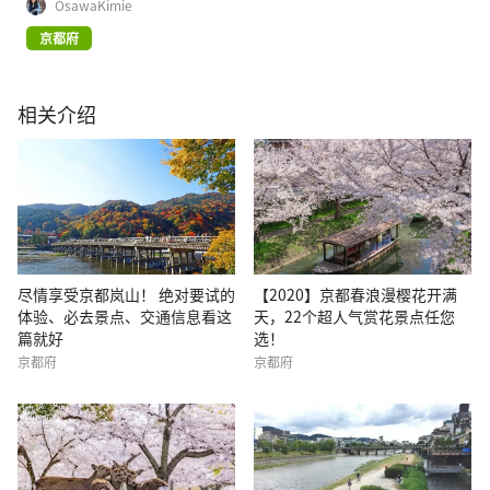
OsawaKimie
京都府
相关介绍
尽情享受京都岚山！ 绝对要试的
【2020】京都春浪漫樱花开满
体验、必去景点、交通信息看这
天，22个超人气赏花景点任您
篇就好
选！
京都府
京都府