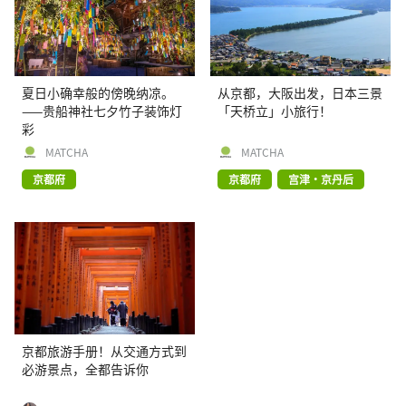
夏日小确幸般的傍晚纳凉。
从京都，大阪出发，日本三景
——贵船神社七夕竹子装饰灯
「天桥立」小旅行！
彩
MATCHA
MATCHA
京都府
京都府
宫津・京丹后
京都旅游手册！从交通方式到
必游景点，全都告诉你