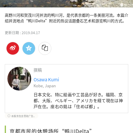
高野川河和贺茂川河并流的鸭川河，是代表京都的一条美丽河流。本篇介
绍并流地点“鸭川Delta”附近的热议话题叠石艺术和游览鸭川的方式。
更新日期 :
2019.04.17
撰稿
Osawa Kumi
Kobe, Japan
日本文化、特に絵画や工芸品が好き。福岡、京
都、大阪、ベルギー、アメリカを経て現在は神
戸在住。座右の銘は「住めば都」。
本服务包含赞助广告。
京都市民的休憩场所“鸭川Delta”