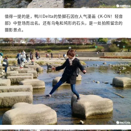
值得一提的是，鸭川Delta的垫脚石因在人气漫画《K-ON！轻音
部》中登场而出名。还有乌龟和鸠形的石头，是一处拍照留念的
摄影景点。