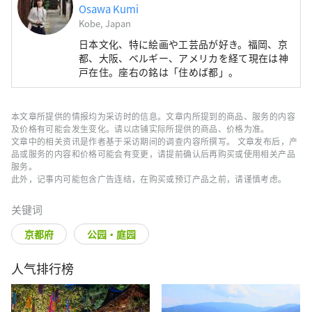
Osawa Kumi
Kobe, Japan
日本文化、特に絵画や工芸品が好き。福岡、京
都、大阪、ベルギー、アメリカを経て現在は神
戸在住。座右の銘は「住めば都」。
本文章所提供的情报均为采访时的信息。文章内所提到的商品、服务的内容
及价格有可能会发生变化。请以店铺实际所提供的商品、价格为准。
文章中的相关资讯是作者基于采访期间的调查内容所撰写。 文章发布后，产
品或服务的内容和价格可能会有变更，请提前确认后再购买或使用相关产品
服务。
此外，记事内可能包含广告连结，在购买或预订产品之前，请谨慎考虑。
关键词
京都府
公园・庭园
人气排行榜