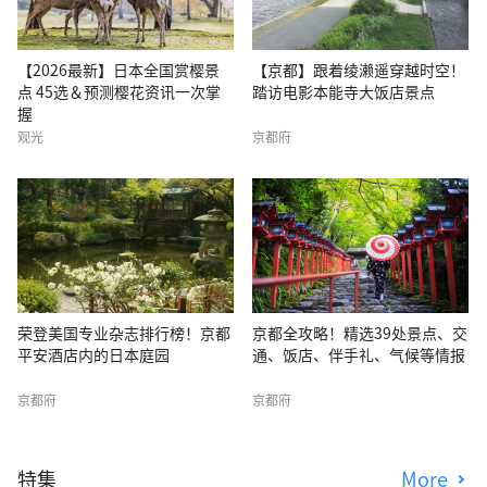
【2026最新】日本全国赏樱景
【京都】跟着绫濑遥穿越时空！
点 45选＆预测樱花资讯一次掌
踏访电影本能寺大饭店景点
握
观光
京都府
荣登美国专业杂志排行榜！京都
京都全攻略！精选39处景点、交
平安酒店内的日本庭园
通、饭店、伴手礼、气候等情报
京都府
京都府
特集
More