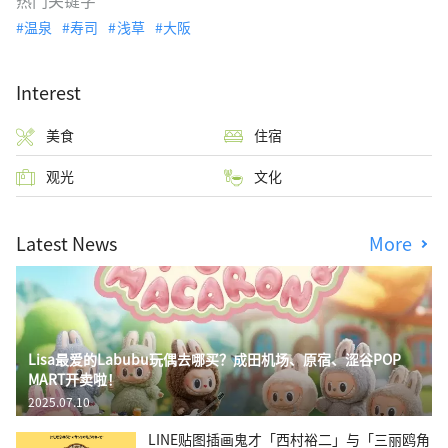
热门关键字
温泉
寿司
浅草
大阪
Interest
美食
住宿
观光
文化
Latest News
More
Lisa最爱的Labubu玩偶去哪买？成田机场、原宿、涩谷POP
MART开卖啦！
2025.07.10
LINE贴图插画鬼才「西村裕二」与「三丽鸥角