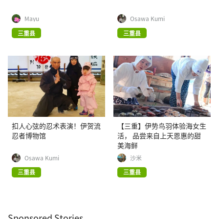
Mayu
Osawa Kumi
三重县
三重县
扣人心弦的忍术表演！伊贺流
【三重】伊势鸟羽体验海女生
忍者博物馆
活， 品尝来自上天恩惠的甜
美海鲜
Osawa Kumi
沙米
三重县
三重县
Sponsored Stories