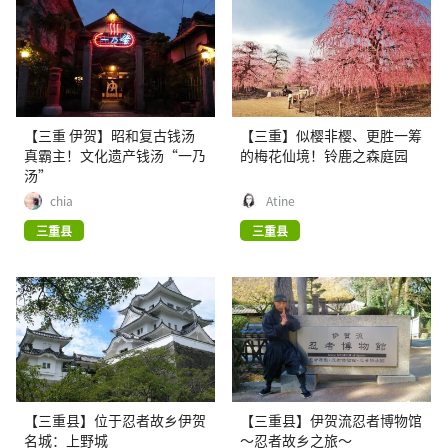
【三重 伊贺】昭和复古钱汤
【三重】似樱非樱、更胜一筹
真霸主！文化遗产钱汤“一乃
的梅花仙境！铃鹿之森庭园
汤”
chia
Atine
三重县
三重县
【三重县】位于忍者故乡伊贺
【三重县】伊贺流忍者博物馆
名城：上野城
～忍者故乡之旅～