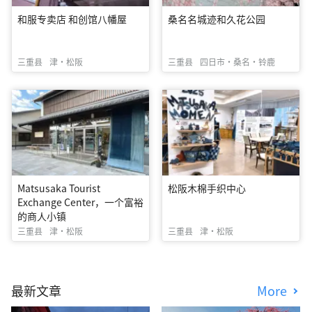
和服专卖店 和创馆八幡屋
桑名名城迹和久花公园
三重县
津・松阪
三重县
四日市・桑名・铃鹿
Matsusaka Tourist
松阪木棉手织中心
Exchange Center，一个富裕
的商人小镇
三重县
津・松阪
三重县
津・松阪
最新文章
More