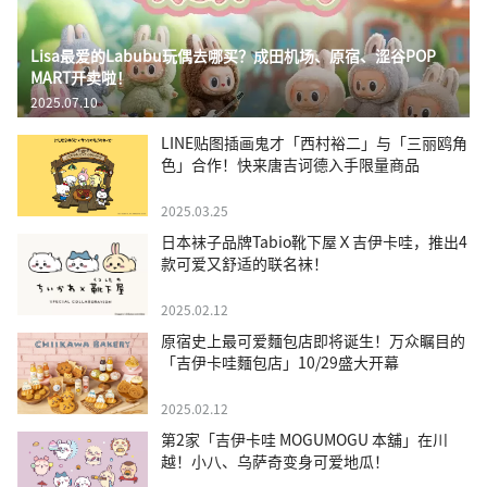
Lisa最爱的Labubu玩偶去哪买？成田机场、原宿、涩谷POP
MART开卖啦！
2025.07.10
LINE贴图插画鬼才「西村裕二」与「三丽鸥角
色」合作！快来唐吉诃德入手限量商品
2025.03.25
日本袜子品牌Tabio靴下屋Ｘ吉伊卡哇，推出4
款可爱又舒适的联名袜！
2025.02.12
原宿史上最可爱麵包店即将诞生！万众瞩目的
「吉伊卡哇麵包店」10/29盛大开幕
2025.02.12
第2家「吉伊卡哇 MOGUMOGU 本舖」在川
越！小八、乌萨奇变身可爱地瓜！