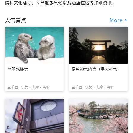
情和文化活动，季节旅游气候以及酒店住宿等详细资讯。
人气景点
More
鸟羽水族馆
伊势神宫内宫（皇大神宮）
三重县
伊势・志摩・鸟羽
三重县
伊势・志摩・鸟羽