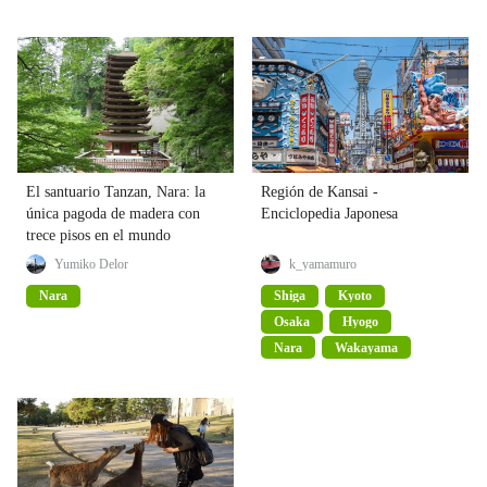
El santuario Tanzan, Nara: la
Región de Kansai -
única pagoda de madera con
Enciclopedia Japonesa
trece pisos en el mundo
Yumiko Delor
k_yamamuro
Nara
Shiga
Kyoto
Osaka
Hyogo
Nara
Wakayama