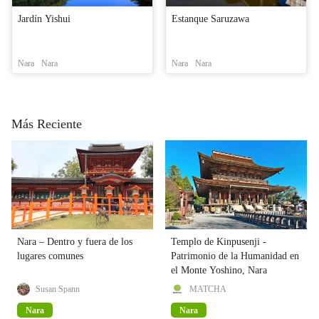
Jardín Yishui
Estanque Saruzawa
Nara
Nara
Nara
Nara
Más Reciente
Nara – Dentro y fuera de los
Templo de Kinpusenji -
lugares comunes
Patrimonio de la Humanidad en
el Monte Yoshino, Nara
Susan Spann
MATCHA
Nara
Nara