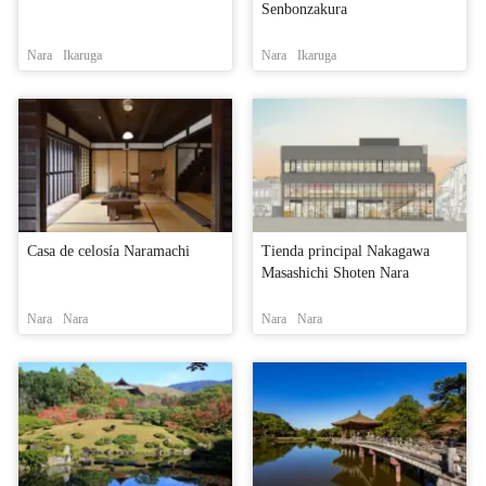
Senbonzakura
Nara
Ikaruga
Nara
Ikaruga
Casa de celosía Naramachi
Tienda principal Nakagawa
Masashichi Shoten Nara
Nara
Nara
Nara
Nara